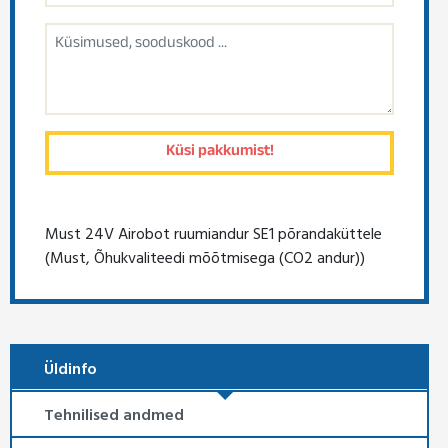
Must 24V Airobot ruumiandur SE1 põrandaküttele
(Must, Õhukvaliteedi mõõtmisega (CO2 andur))
Üldinfo
Tehnilised andmed