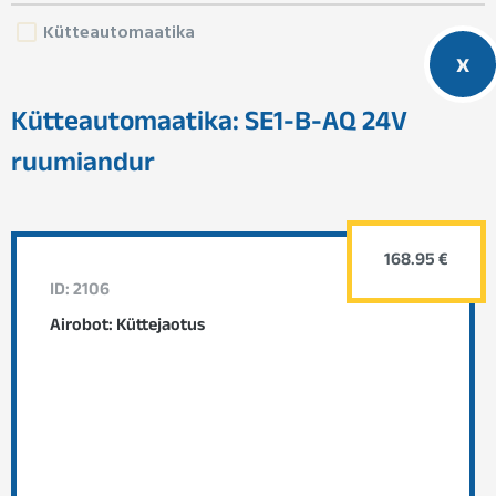
Kütteautomaatika
x
Kütteautomaatika: SE1-B-AQ 24V
ruumiandur
168.95 €
ID: 2106
Airobot: Küttejaotus