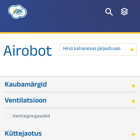
Airobot
Hind kahanevas järjestuses
Kaubamärgid
Ventilatsioon
Ventagregaadid
Küttejaotus