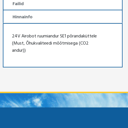
Failid
Hinnainfo
24V Airobot ruumiandur SE1 põrandaküttele
(Must, Õhukvaliteedi mõõtmisega (CO2
andur))