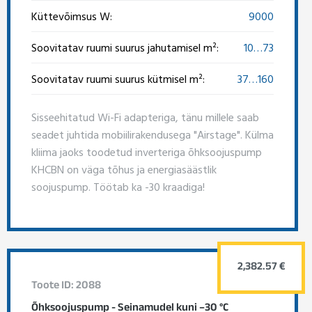
Küttevõimsus W:
9000
Soovitatav ruumi suurus jahutamisel m²:
10…73
Soovitatav ruumi suurus kütmisel m²:
37…160
Sisseehitatud Wi-Fi adapteriga, tänu millele saab
seadet juhtida mobiilirakendusega "Airstage". Külma
kliima jaoks toodetud inverteriga õhksoojuspump
KHCBN on väga tõhus ja energiasäästlik
soojuspump. Töötab ka -30 kraadiga!
2,382.57 €
Toote ID: 2088
Õhksoojuspump - Seinamudel kuni –30 °C