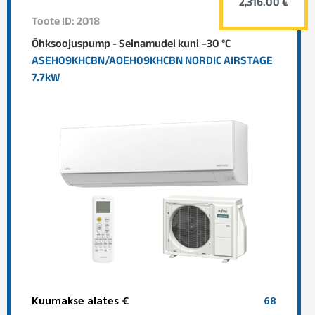
2,316.00 €
Toote ID: 2018
Õhksoojuspump - Seinamudel kuni –30 °C
ASEH09KHCBN/AOEH09KHCBN NORDIC AIRSTAGE
7.7kW
Kuumakse alates €
68