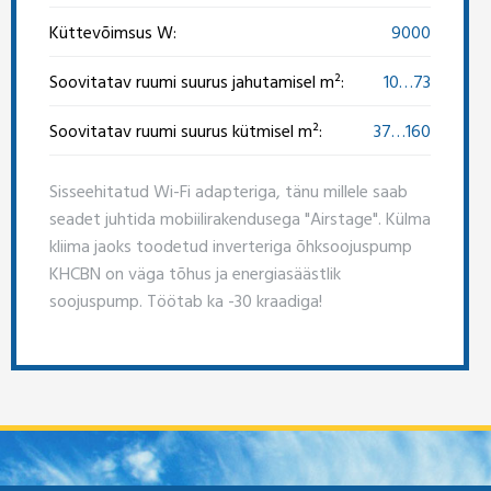
Küttevõimsus W:
9000
Soovitatav ruumi suurus jahutamisel m²:
10…73
Soovitatav ruumi suurus kütmisel m²:
37…160
Sisseehitatud Wi-Fi adapteriga, tänu millele saab
seadet juhtida mobiilirakendusega "Airstage". Külma
kliima jaoks toodetud inverteriga õhksoojuspump
KHCBN on väga tõhus ja energiasäästlik
soojuspump. Töötab ka -30 kraadiga!