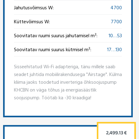
Jahutusvõimsus W:
4700
Küttevõimsus W:
7700
Soovitatav ruumi suurus jahutamisel m²:
10…53
Soovitatav ruumi suurus kütmisel m²:
17…130
Sisseehitatud Wi-Fi adapteriga, tänu millele saab
seadet juhtida mobiilirakendusega "Airstage". Külma
kliima jaoks toodetud inverteriga õhksoojuspump
KHCBN on väga tõhus ja energiasäästlik
soojuspump. Töötab ka -30 kraadiga!
2,499.13 €