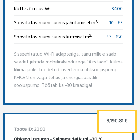
Küttevõimsus W:
8400
Soovitatav ruumi suurus jahutamisel m²:
10…63
Soovitatav ruumi suurus kütmisel m²:
37…150
Sisseehitatud Wi-Fi adapteriga, tänu millele saab
seadet juhtida mobiilirakendusega "Airstage". Külma
kliima jaoks toodetud inverteriga õhksoojuspump
KHCBN on väga tõhus ja energiasäästlik
soojuspump. Töötab ka -30 kraadiga!
3,190.81 €
Toote ID: 2090
Õhksoojuspump - Seinamudel kuni –30 °C