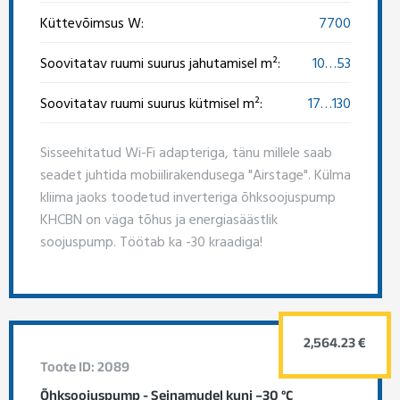
Küttevõimsus W:
7700
Soovitatav ruumi suurus jahutamisel m²:
10…53
Soovitatav ruumi suurus kütmisel m²:
17…130
Sisseehitatud Wi-Fi adapteriga, tänu millele saab
seadet juhtida mobiilirakendusega "Airstage". Külma
kliima jaoks toodetud inverteriga õhksoojuspump
KHCBN on väga tõhus ja energiasäästlik
soojuspump. Töötab ka -30 kraadiga!
2,564.23 €
Toote ID: 2089
Õhksoojuspump - Seinamudel kuni –30 °C