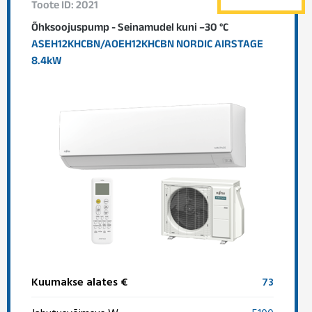
Toote ID: 2021
Õhksoojuspump - Seinamudel kuni –30 °C
ASEH12KHCBN/AOEH12KHCBN NORDIC AIRSTAGE
8.4kW
Kuumakse alates €
73