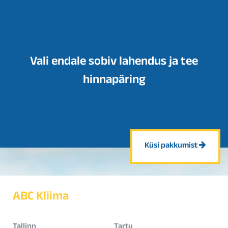
Vali endale sobiv lahendus ja tee
hinnapäring
Küsi pakkumist
ABC Kliima
Tallinn
Tartu