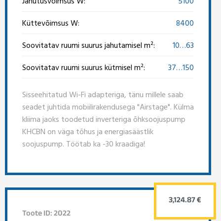
Jahutusvõimsus W:
5100
Küttevõimsus W:
8400
Soovitatav ruumi suurus jahutamisel m²:
10…63
Soovitatav ruumi suurus kütmisel m²:
37…150
Sisseehitatud Wi-Fi adapteriga, tänu millele saab
seadet juhtida mobiilirakendusega "Airstage". Külma
kliima jaoks toodetud inverteriga õhksoojuspump
KHCBN on väga tõhus ja energiasäästlik
soojuspump. Töötab ka -30 kraadiga!
3,124.87 €
Toote ID: 2022