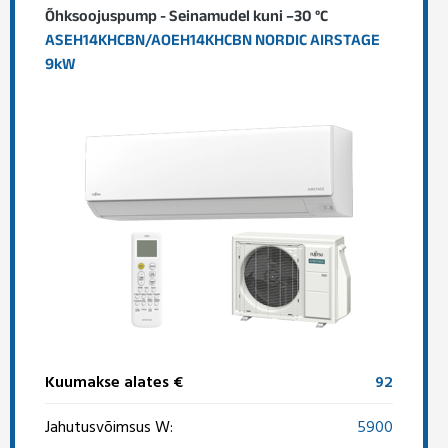
Õhksoojuspump - Seinamudel kuni –30 °C
ASEH14KHCBN/AOEH14KHCBN NORDIC AIRSTAGE
9kW
Kuumakse alates €
92
Jahutusvõimsus W:
5900