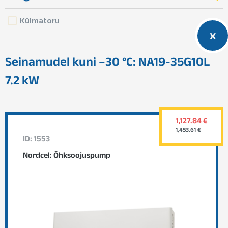
Külmatoru
x
Seinamudel kuni –30 °C: NA19-35G10L
7.2 kW
1,127.84 €
1,453.61 €
ID: 1553
Nordcel: Õhksoojuspump