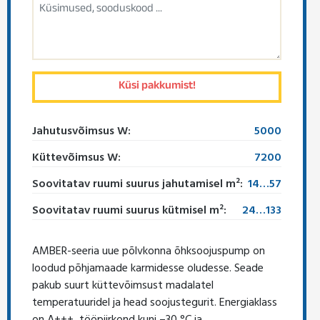
Jahutusvõimsus W:
5000
Küttevõimsus W:
7200
Soovitatav ruumi suurus jahutamisel m²:
14…57
Soovitatav ruumi suurus kütmisel m²:
24…133
AMBER-seeria uue põlvkonna õhksoojuspump on
loodud põhjamaade karmidesse oludesse. Seade
pakub suurt küttevõimsust madalatel
temperatuuridel ja head soojustegurit. Energiaklass
on A+++, tööpiirkond kuni –30 °C ja