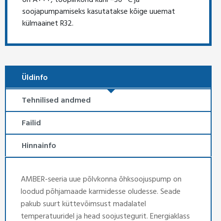
soojapumpamiseks kasutatakse kõige uuemat
külmaainet R32.
Üldinfo
Tehnilised andmed
Failid
Hinnainfo
AMBER-seeria uue põlvkonna õhksoojuspump on
loodud põhjamaade karmidesse oludesse. Seade
pakub suurt küttevõimsust madalatel
temperatuuridel ja head soojustegurit. Energiaklass