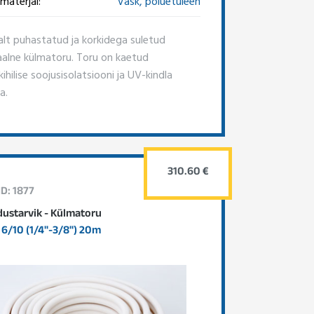
materjal:
Vask, polüetüleen
alt puhastatud ja korkidega suletud
aalne külmatoru. Toru on kaetud
hilise soojusisolatsiooni ja UV-kindla
a.
310.60 €
ID: 1877
dustarvik - Külmatoru
6/10 (1/4"-3/8") 20m