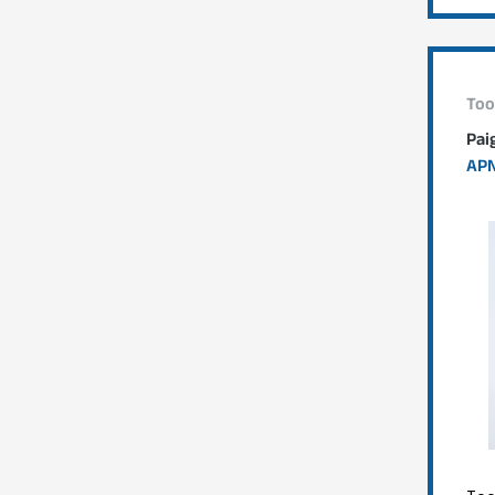
Too
Pai
APN