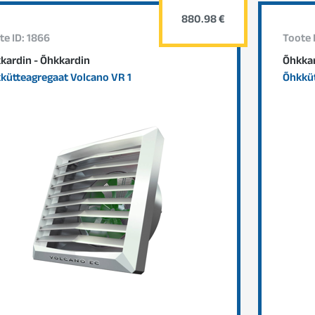
880.98 €
te ID: 1866
Toote 
kardin - Õhkkardin
Õhkkar
kütteagregaat Volcano VR 1
Õhkküt