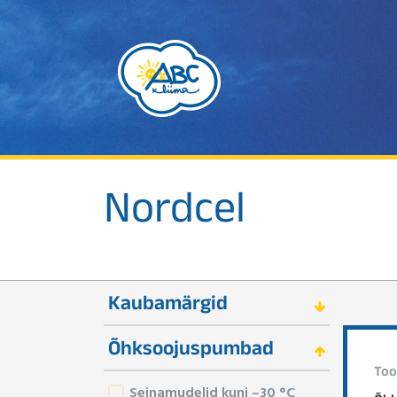
Nordcel
Kaubamärgid
Õhksoojuspumbad
Too
Seinamudelid kuni –30 °C