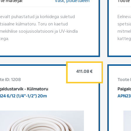
te materjal:
Vask, polüetüleen
Toote 
nevalt puhastatud ja korkidega suletud
Eelnev
tsiaalne külmatoru. Toru on kaetud
spetsi
ekihilise soojusisolatsiooni ja UV-kindla
mitmeki
tega.
katteg
411.08 €
te ID: 1208
Toote 
galdustarvik - Külmatoru
Paigal
24 6/12 (1/4"-1/2") 20m
APN23 