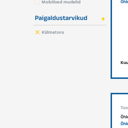
Mobiilsed mudelid
Õhk
Paigaldustarvikud
Külmatoru
Kuu
Too
Õhk
Õhk