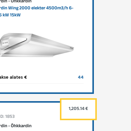
din - Õhkkardin
din Wing 2000 elekter 4500m3/h 6-
15 kW 15kW
kse alates €
44
1,205.14 €
ID: 1853
din - Õhkkardin