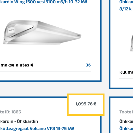
kardin Wing 1500 vesi 3100 m3/h 10-32 kW
Õhkkar
8/12 k
makse alates €
36
Kuuma
1,095.76 €
te ID: 1865
Toote 
kardin - Õhkkardin
Õhkkar
kütteagregaat Volcano VR3 13-75 kW
Õhkkar