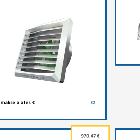
makse alates €
32
970.47 €