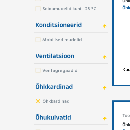
Õhk
Õhk
Seinamudelid kuni –25 °C
Konditsioneerid
Mobiilsed mudelid
Ventilatsioon
Kuu
Ventagregaadid
Õhkkardinad
Õhkkardinad
Too
Õhukuivatid
Õhk