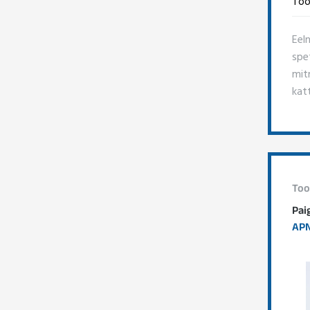
Too
Eel
spe
mitm
kat
Too
Pai
APN