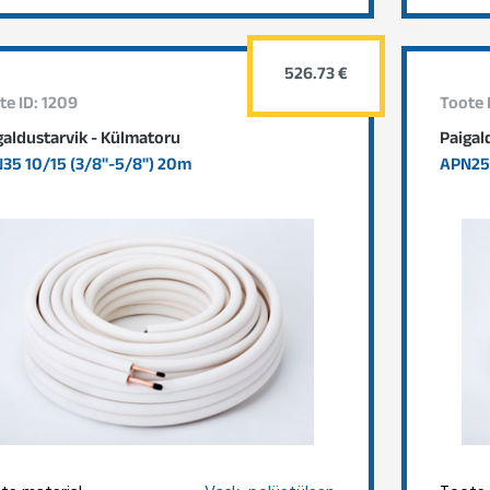
526.73 €
te ID: 1209
Toote 
galdustarvik - Külmatoru
Paigal
35 10/15 (3/8"-5/8") 20m
APN25 