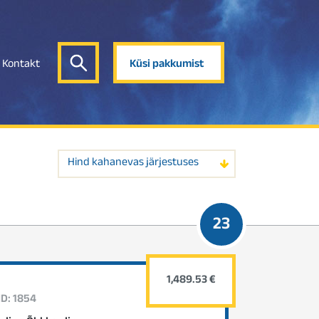
Kontakt
Küsi pakkumist
Hind kahanevas järjestuses
23
1,489.53 €
ID: 1854