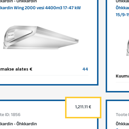
kardin - Õhkkardin
Õhkkar
kardin Wing 2000 vesi 4400m3 17-47 kW
Õhkkar
15/9-
makse alates €
44
Kuuma
1,211.11 €
te ID: 1856
Toote 
kardin - Õhkkardin
Õhkkar