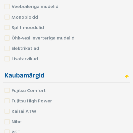
Veeboileriga mudelid
Monoblokid
Split moodulid
Õhk-vesi inverteriga mudelid
Elektrikatlad
Lisatarvikud
Kaubamärgid
Fujitsu Comfort
Fujitsu High Power
Kaisai ATW
Nibe
PGT