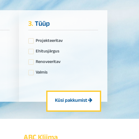
3.
Tüüp
Projekteeritav
Ehitusjärgus
Renoveeritav
Valmis
Küsi pakkumist
ABC Kliima