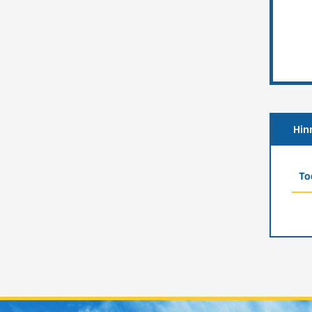
Hin
To