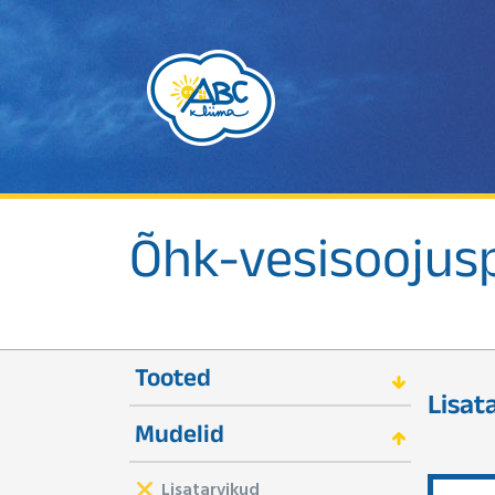
Õhk-vesisooju
Tooted
Lisat
Mudelid
Lisatarvikud