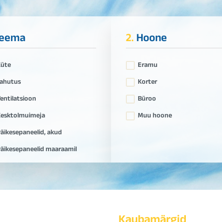
eema
2.
Hoone
Küte
Eramu
ahutus
Korter
entilatsioon
Büroo
esktolmuimeja
Muu hoone
äikesepaneelid, akud
äikesepaneelid maaraamil
Kaubamärgid