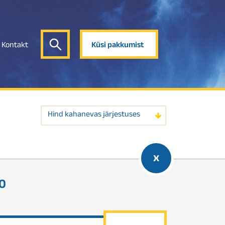
Kontakt
Küsi pakkumist
Hind kahanevas järjestuses
x
00