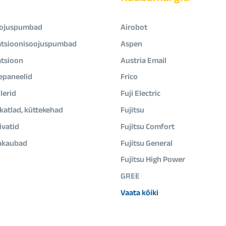
ojuspumbad
Airobot
atsioonisoojuspumbad
Aspen
atsioon
Austria Email
epaneelid
Frico
lerid
Fuji Electric
ikatlad, küttekehad
Fujitsu
vatid
Fujitsu Comfort
akaubad
Fujitsu General
Fujitsu High Power
GREE
Vaata kõiki