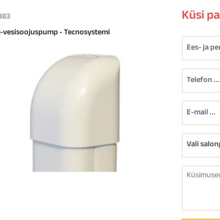
Küsi p
 983
-vesisoojuspump - Tecnosystemi