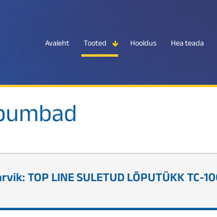
Avaleht
Tooted
Hooldus
Hea teada
spumbad
arvik: TOP LINE SULETUD LÕPUTÜKK TC-1