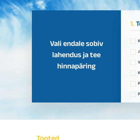
1.
T
Vali endale sobiv
J
lahendus ja tee
V
hinnapäring
K
P
P
Tooted