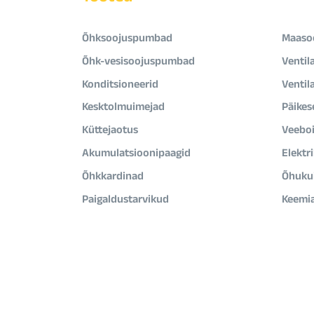
Õhksoojuspumbad
Maaso
Õhk-vesisoojuspumbad
Ventil
Konditsioneerid
Ventil
Kesktolmuimejad
Päikes
Küttejaotus
Veeboi
Akumulatsioonipaagid
Elektr
Õhkkardinad
Õhukui
Paigaldustarvikud
Keemi