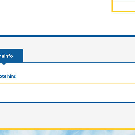
nainfo
ote hind