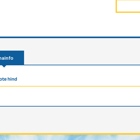
nainfo
ote hind