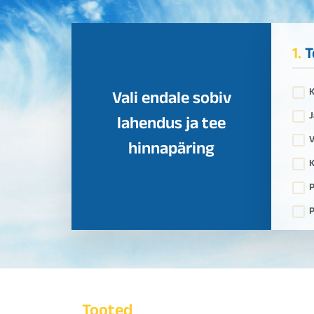
1.
T
Vali endale sobiv
J
lahendus ja tee
V
hinnapäring
K
P
P
Tooted