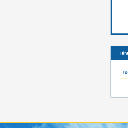
Hin
To