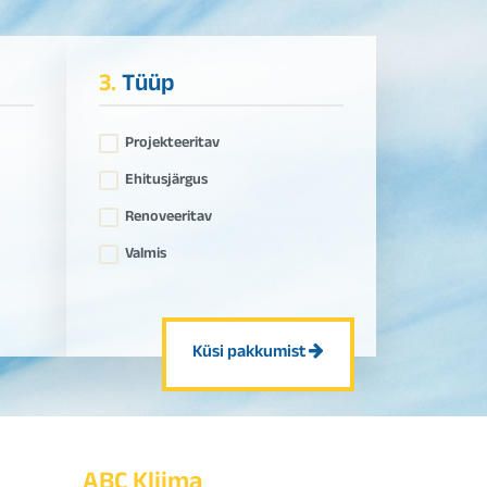
3.
Tüüp
Projekteeritav
Ehitusjärgus
Renoveeritav
Valmis
Küsi pakkumist
ABC Kliima