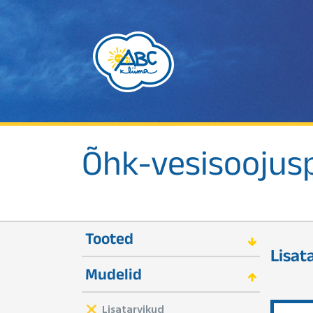
Õhk-vesisooju
Tooted
Lisat
Mudelid
Lisatarvikud