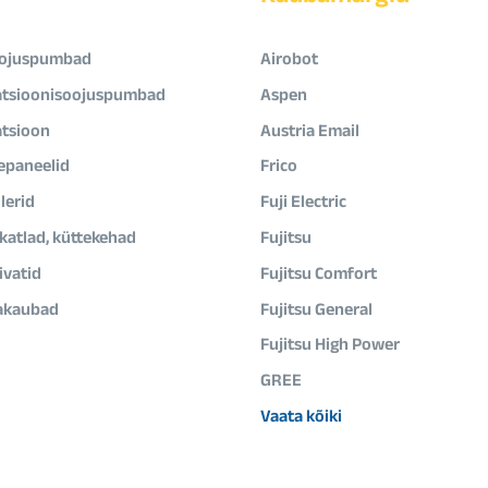
ojuspumbad
Airobot
atsioonisoojuspumbad
Aspen
atsioon
Austria Email
epaneelid
Frico
lerid
Fuji Electric
ikatlad, küttekehad
Fujitsu
vatid
Fujitsu Comfort
akaubad
Fujitsu General
Fujitsu High Power
GREE
Vaata kõiki