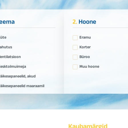
eema
2.
Hoone
Küte
Eramu
ahutus
Korter
entilatsioon
Büroo
esktolmuimeja
Muu hoone
äikesepaneelid, akud
äikesepaneelid maaraamil
Kaubamärgid