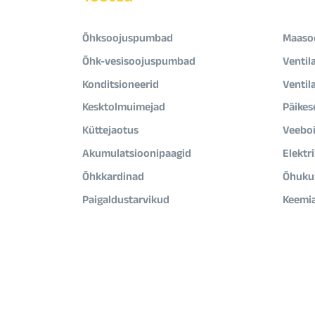
Õhksoojuspumbad
Maaso
Õhk-vesisoojuspumbad
Ventil
Konditsioneerid
Ventil
Kesktolmuimejad
Päikes
Küttejaotus
Veeboi
Akumulatsioonipaagid
Elektr
Õhkkardinad
Õhukui
Paigaldustarvikud
Keemi