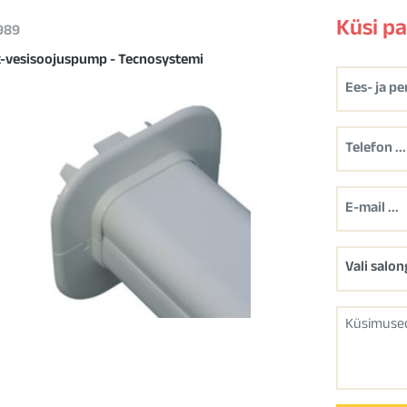
Küsi p
 989
-vesisoojuspump - Tecnosystemi