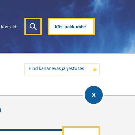
Kontakt
Küsi pakkumist
Hind kahanevas järjestuses
x
0