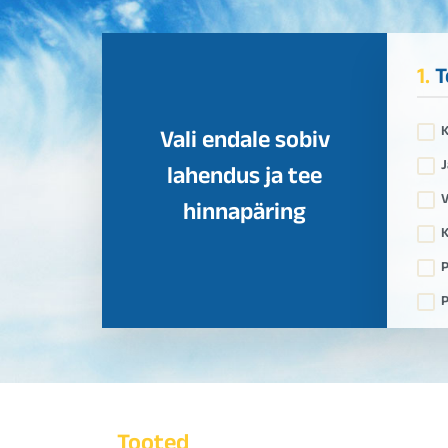
1.
T
Vali endale sobiv
J
lahendus ja tee
V
hinnapäring
K
P
P
Tooted