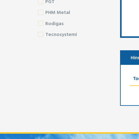
PGT
PHM Metal
Rodigas
Tecnosystemi
Hin
To