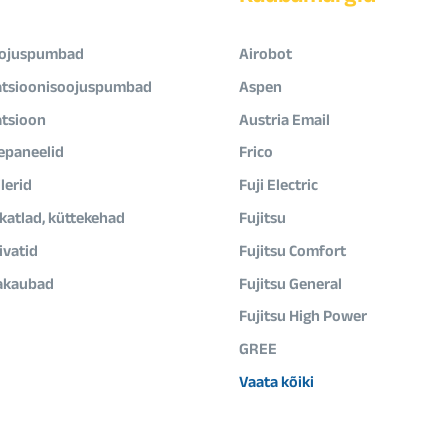
ojuspumbad
Airobot
atsioonisoojuspumbad
Aspen
atsioon
Austria Email
epaneelid
Frico
lerid
Fuji Electric
ikatlad, küttekehad
Fujitsu
vatid
Fujitsu Comfort
akaubad
Fujitsu General
Fujitsu High Power
GREE
Vaata kõiki