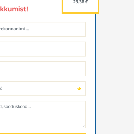
23.36 €
akkumist!