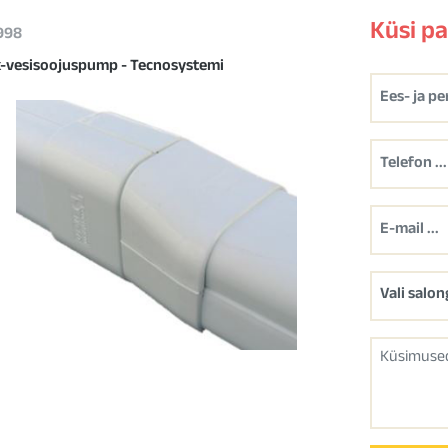
Küsi p
 998
-vesisoojuspump - Tecnosystemi