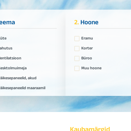
eema
2.
Hoone
Küte
Eramu
ahutus
Korter
entilatsioon
Büroo
esktolmuimeja
Muu hoone
äikesepaneelid, akud
äikesepaneelid maaraamil
Kaubamärgid