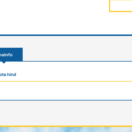
nainfo
ote hind