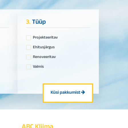
3.
Tüüp
Projekteeritav
Ehitusjärgus
Renoveeritav
Valmis
Küsi pakkumist
ABC Kliima