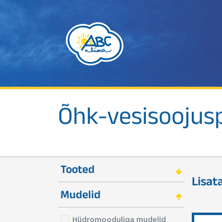
Õhk-vesisooju
Tooted
Lisa
Mudelid
Hüdromooduliga mudelid