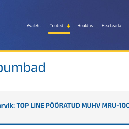
Avaleht
Tooted
Hooldus
Hea teada
spumbad
tarvik: TOP LINE PÖÖRATUD MUHV MRU-10