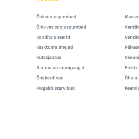
Õhksoojuspumbad
Maaso
Õhk-vesisoojuspumbad
Ventil
Konditsioneerid
Ventil
Kesktolmuimejad
Päikes
Küttejaotus
Veeboi
Akumulatsioonipaagid
Elektr
Õhkkardinad
Õhukui
Paigaldustarvikud
Keemi