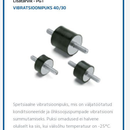
Lisatarvik - PGT
VIBRATSIOONIPUKS 40/30
Spetsiaalne vibratsioonipuks, mis on väljatöötatud
konditsioneeride ja õhksoojuspumpade vibratsiooni
summutamiseks. Puksi omadused ei halvene
oluliselt ka siis, kui välisõhu temperatuur on -25°C.