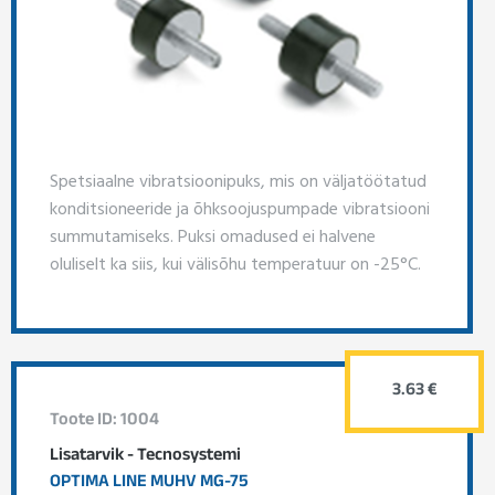
Spetsiaalne vibratsioonipuks, mis on väljatöötatud
konditsioneeride ja õhksoojuspumpade vibratsiooni
summutamiseks. Puksi omadused ei halvene
oluliselt ka siis, kui välisõhu temperatuur on -25°C.
3.63 €
Toote ID: 1004
Lisatarvik - Tecnosystemi
OPTIMA LINE MUHV MG-75