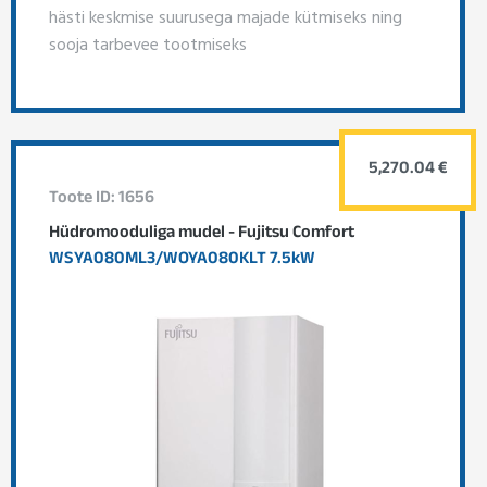
hästi keskmise suurusega majade kütmiseks ning
sooja tarbevee tootmiseks
5,270.04 €
Toote ID: 1656
Hüdromooduliga mudel - Fujitsu Comfort
WSYA080ML3/WOYA080KLT 7.5kW