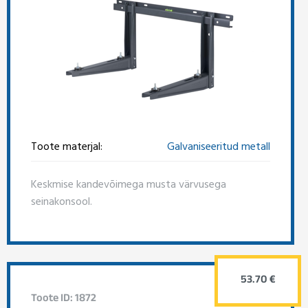
Toote materjal:
Galvaniseeritud metall
Keskmise kandevõimega musta värvusega
seinakonsool.
53.70 €
Toote ID: 1872