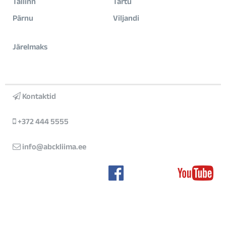
Tallinn
Tartu
Pärnu
Viljandi
Järelmaks
Kontaktid
+372 444 5555
info@abckliima.ee