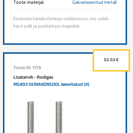
Toote materjal:
Galvaniseeritud metall
Keskmise kandevõimega soklikonsool, mis sobib
hästi palk ja puitkarkass majadele.
62.63 €
Toote ID: 1179
Lisatarvik - Rodigas
MS403 SEINAKONSOOL keevitatud (X)