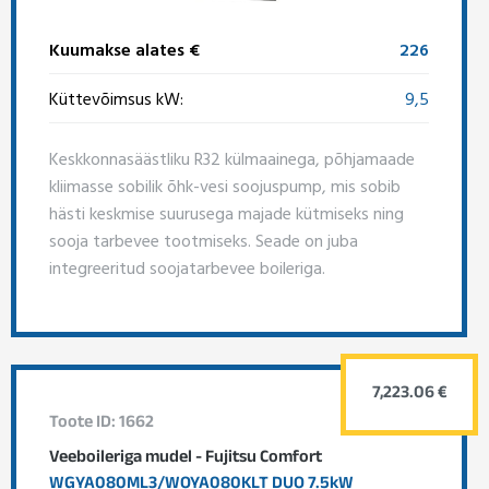
Kuumakse alates €
226
Küttevõimsus kW:
9,5
Keskkonnasäästliku R32 külmaainega, põhjamaade
kliimasse sobilik õhk-vesi soojuspump, mis sobib
hästi keskmise suurusega majade kütmiseks ning
sooja tarbevee tootmiseks. Seade on juba
integreeritud soojatarbevee boileriga.
7,223.06 €
Toote ID: 1662
Veeboileriga mudel - Fujitsu Comfort
WGYA080ML3/WOYA080KLT DUO 7.5kW