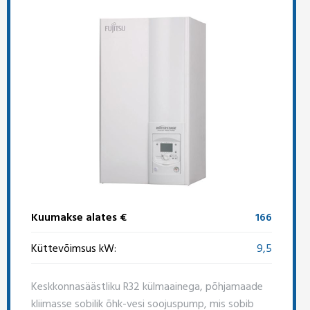
Kuumakse alates €
166
Küttevõimsus kW:
9,5
Keskkonnasäästliku R32 külmaainega, põhjamaade
kliimasse sobilik õhk-vesi soojuspump, mis sobib