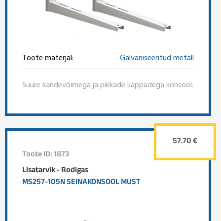
Toote materjal:
Galvaniseeritud metall
Suure kandevõimega ja pikkade käppadega konsool.
57.70 €
Toote ID: 1873
Lisatarvik - Rodigas
MS257-105N SEINAKONSOOL MUST