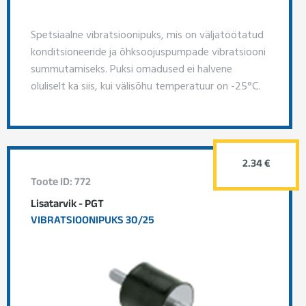
Spetsiaalne vibratsioonipuks, mis on väljatöötatud
konditsioneeride ja õhksoojuspumpade vibratsiooni
summutamiseks. Puksi omadused ei halvene
oluliselt ka siis, kui välisõhu temperatuur on -25°C.
2.34 €
Toote ID: 772
Lisatarvik - PGT
VIBRATSIOONIPUKS 30/25