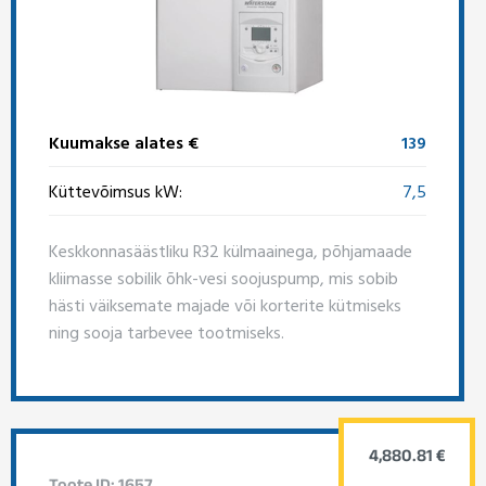
Kuumakse alates €
139
Küttevõimsus kW:
7,5
Keskkonnasäästliku R32 külmaainega, põhjamaade
kliimasse sobilik õhk-vesi soojuspump, mis sobib
hästi väiksemate majade või korterite kütmiseks
ning sooja tarbevee tootmiseks.
4,880.81 €