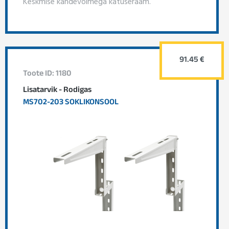
Keskmise kandevõimega katuseraam.
91.45 €
Toote ID: 1180
Lisatarvik - Rodigas
MS702-203 SOKLIKONSOOL