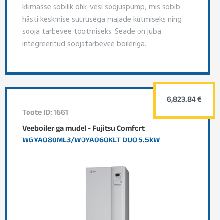
kliimasse sobilik õhk-vesi soojuspump, mis sobib
hästi keskmise suurusega majade kütmiseks ning
sooja tarbevee tootmiseks. Seade on juba
integreeritud soojatarbevee boileriga.
6,823.84 €
Toote ID: 1661
Veeboileriga mudel - Fujitsu Comfort
WGYA080ML3/WOYA060KLT DUO 5.5kW