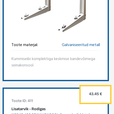
Toote materjal:
Galvaniseeritud metall
Kummiseibi komplektiga keskmise kandevõimega
seinakonsool.
43.45 €
Toote ID: 411
Lisatarvik - Rodigas