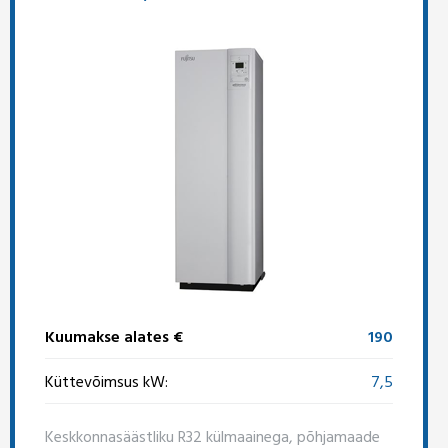
Kuumakse alates €
190
Küttevõimsus kW:
7,5
Keskkonnasäästliku R32 külmaainega, põhjamaade