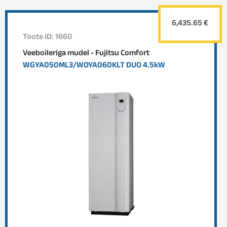
6,435.65 €
Toote ID: 1660
Veeboileriga mudel - Fujitsu Comfort
WGYA050ML3/WOYA060KLT DUO 4.5kW