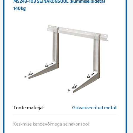
MS243-103 SEINAKONSOOL (kummiseibideta)
140kg
Toote materjal:
Galvaniseeritud metall
Keskmise kandevõimega seinakonsool.