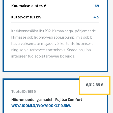
Kuumakse alates €
169
Küttevõimsus kW:
4,5
Keskkonnasäästliku R32 külmaainega, põhjamaade
kliimasse sobilik õhk-vesi soojuspump, mis sobib
hästi väiksemate majade või korterite kütmiseks
ning sooja tarbevee tootmiseks. Seade on juba
integreeritud soojatarbevee boileriga.
6,312.85 €
Toote ID: 1659
Hüdromooduliga mudel - Fujitsu Comfort
WSYA100ML3/WOYA100KLT 9.5kW