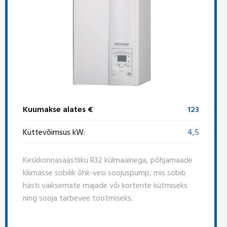
Kuumakse alates €
123
Küttevõimsus kW:
4,5
Keskkonnasäästliku R32 külmaainega, põhjamaade
kliimasse sobilik õhk-vesi soojuspump, mis sobib
hästi väiksemate majade või korterite kütmiseks
ning sooja tarbevee tootmiseks.