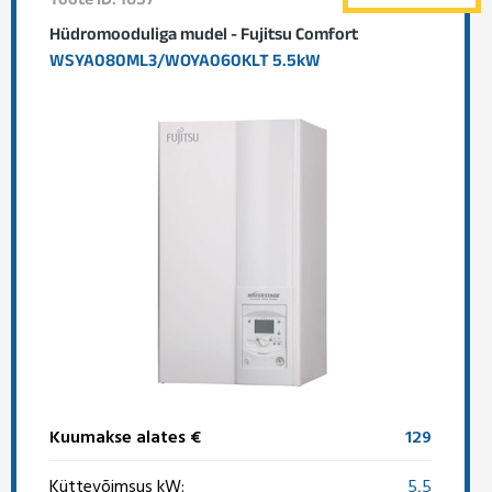
Toote ID: 1657
Hüdromooduliga mudel - Fujitsu Comfort
WSYA080ML3/WOYA060KLT 5.5kW
Kuumakse alates €
129
Küttevõimsus kW:
5,5