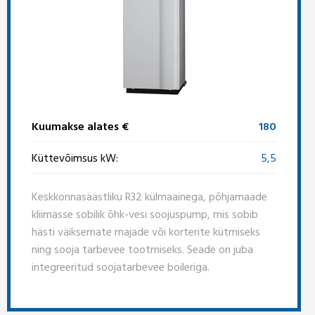
Kuumakse alates €
180
Küttevõimsus kW:
5,5
Keskkonnasäästliku R32 külmaainega, põhjamaade
kliimasse sobilik õhk-vesi soojuspump, mis sobib
hästi väiksemate majade või korterite kütmiseks
ning sooja tarbevee tootmiseks. Seade on juba
integreeritud soojatarbevee boileriga.