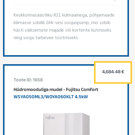
Keskkonnasäästliku R32 külmaainega, põhjamaade
kliimasse sobilik õhk-vesi soojuspump, mis sobib
hästi väiksemate majade või korterite kütmiseks
ning sooja tarbevee tootmiseks.
4,684.48 €
Toote ID: 1658
Hüdromooduliga mudel - Fujitsu Comfort
WSYA050ML3/WOYA060KLT 4.5kW