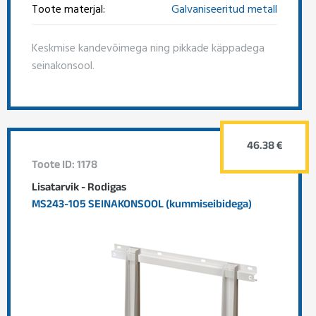
Toote materjal:
Galvaniseeritud metall
Keskmise kandevõimega ning pikkade käppadega
seinakonsool.
46.38 €
Toote ID: 1178
Lisatarvik - Rodigas
MS243-105 SEINAKONSOOL (kummiseibidega)