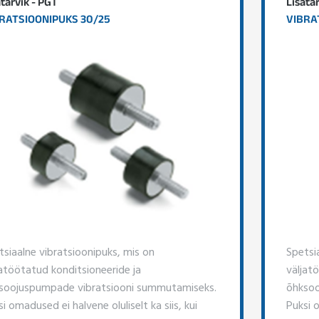
atarvik - PGT
Lisata
RATSIOONIPUKS 30/25
VIBRA
tsiaalne vibratsioonipuks, mis on
Spetsi
jatöötatud konditsioneeride ja
väljat
soojuspumpade vibratsiooni summutamiseks.
õhksoo
i omadused ei halvene oluliselt ka siis, kui
Puksi o