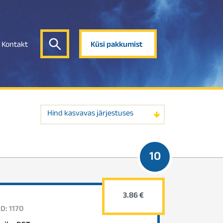
Kontakt
Küsi pakkumist
Hind kasvavas järjestuses
10
3.86 €
ID: 1170