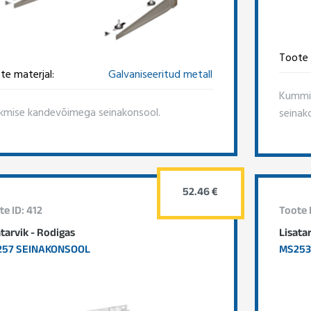
Toote 
te materjal:
Galvaniseeritud metall
Kummis
kmise kandevõimega seinakonsool.
seinak
52.46 €
te ID: 412
Toote 
atarvik - Rodigas
Lisata
57 SEINAKONSOOL
MS253