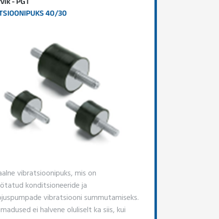
rvik - PGT
TSIOONIPUKS 40/30
aalne vibratsioonipuks, mis on
öötatud konditsioneeride ja
juspumpade vibratsiooni summutamiseks.
madused ei halvene oluliselt ka siis, kui