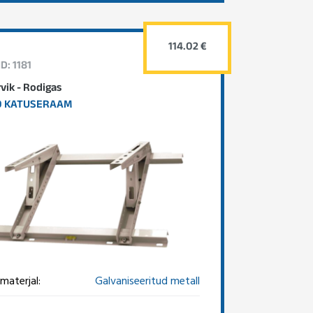
114.02 €
D: 1181
rvik - Rodigas
0 KATUSERAAM
materjal:
Galvaniseeritud metall