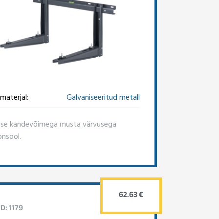
materjal:
Galvaniseeritud metall
se kandevõimega musta värvusega
onsool.
62.63 €
D: 1179