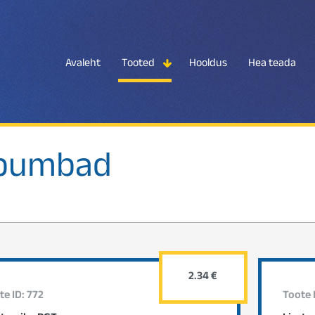
Avaleht
Tooted
Hooldus
Hea teada
spumbad
2.34 €
te ID: 772
Toote 