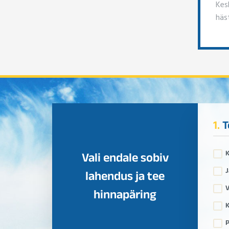
Kes
häst
1.
T
Vali endale sobiv
J
lahendus ja tee
V
hinnapäring
K
P