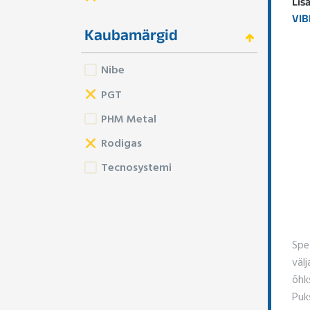
Lis
VIB
Kaubamärgid
Nibe
PGT
PHM Metal
Rodigas
Tecnosystemi
Spe
väl
õhk
Puks