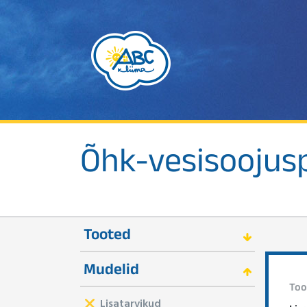
Õhk-vesisooju
Tooted
Mudelid
Too
Lisatarvikud