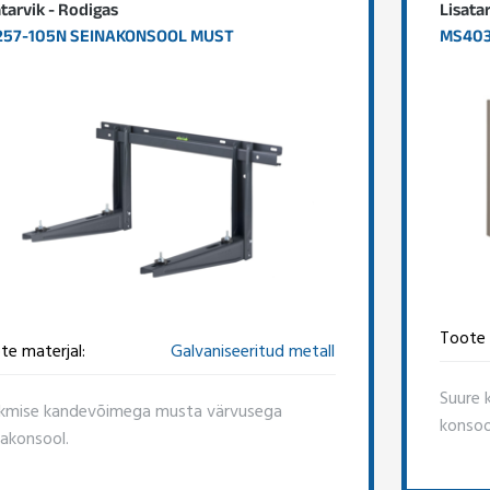
atarvik - Rodigas
Lisata
57-105N SEINAKONSOOL MUST
MS403
Toote 
te materjal:
Galvaniseeritud metall
Suure 
kmise kandevõimega musta värvusega
konsoo
nakonsool.