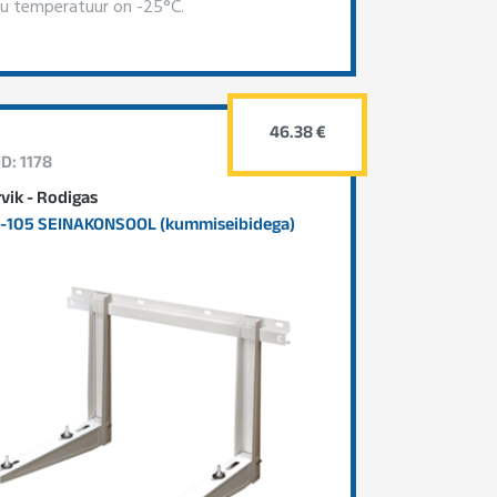
hu temperatuur on -25°C.
46.38 €
D: 1178
rvik - Rodigas
-105 SEINAKONSOOL (kummiseibidega)