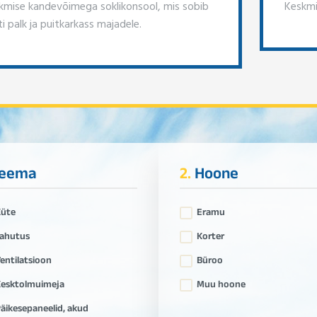
kmise kandevõimega soklikonsool, mis sobib
Keskmi
i palk ja puitkarkass majadele.
eema
2.
Hoone
Küte
Eramu
ahutus
Korter
entilatsioon
Büroo
esktolmuimeja
Muu hoone
äikesepaneelid, akud