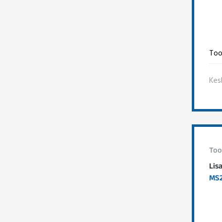
Too
Kes
Too
Lis
MS2