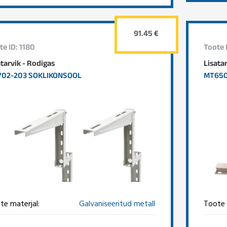
91.45 €
te ID: 1180
Toote I
atarvik - Rodigas
Lisata
02-203 SOKLIKONSOOL
MT65
te materjal:
Galvaniseeritud metall
Toote 