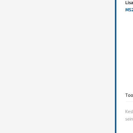
Lis
MS2
Too
Kes
sei