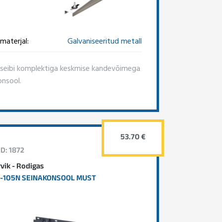
materjal:
Galvaniseeritud metall
eibi komplektiga keskmise kandevõimega
onsool.
53.70 €
ID: 1872
rvik - Rodigas
-105N SEINAKONSOOL MUST