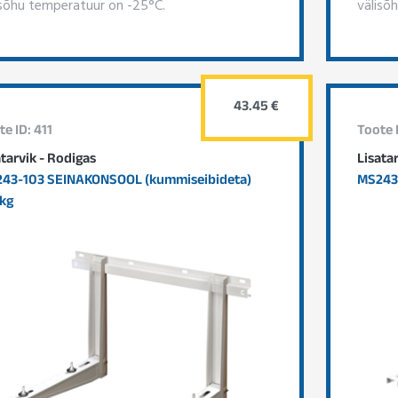
isõhu temperatuur on -25°C.
välisõ
43.45 €
te ID: 411
Toote I
atarvik - Rodigas
Lisata
43-103 SEINAKONSOOL (kummiseibideta)
MS243
kg