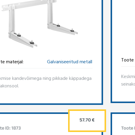
Toote 
te materjal:
Galvaniseeritud metall
Keskmi
kmise kandevõimega ning pikkade käppadega
seinak
nakonsool.
57.70 €
te ID: 1873
Toote I