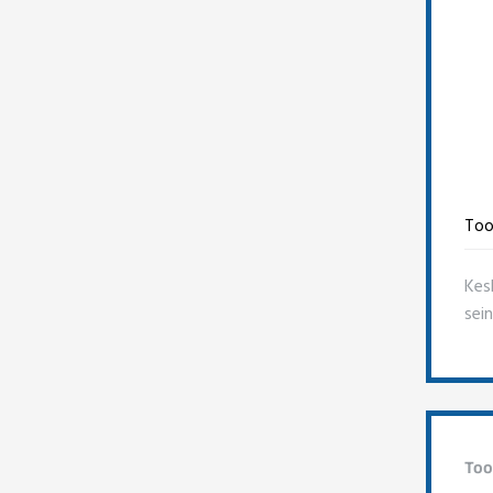
Too
Kes
sei
Too