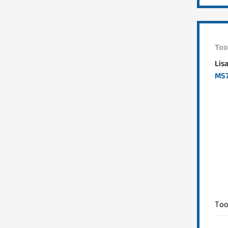
Too
Lis
MS7
Too