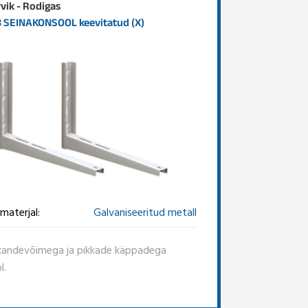
rvik - Rodigas
 SEINAKONSOOL keevitatud (X)
materjal:
Galvaniseeritud metall
kandevõimega ja pikkade käppadega
l.