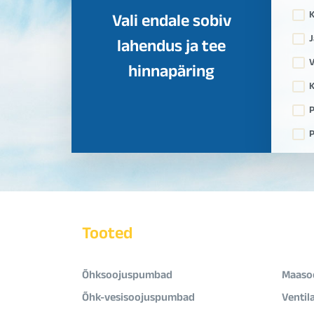
Vali endale sobiv
J
lahendus ja tee
V
hinnapäring
K
P
P
Tooted
Õhksoojuspumbad
Maaso
Õhk-vesisoojuspumbad
Ventil