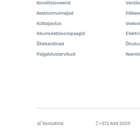
Konditsioneerid
Ventil
Kesktolmuimejad
Päikes
Küttejaotus
Veeboi
Akumulatsioonipaagid
Elektr
Õhkkardinad
Õhukui
Paigaldustarvikud
Keemi
Kontaktid
+372 444 5555