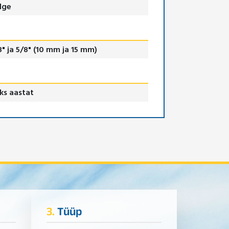
lge
8" ja 5/8" (10 mm ja 15 mm)
ks aastat
3.
Tüüp