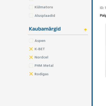
Külmatoru
ID:
Alusplaadid
Pai
Kaubamärgid
Aspen
K-BET
Nordcel
PHM Metal
Rodigas