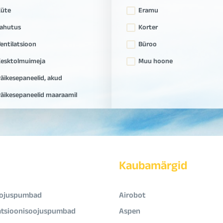
Küte
Eramu
ahutus
Korter
entilatsioon
Büroo
esktolmuimeja
Muu hoone
äikesepaneelid, akud
äikesepaneelid maaraamil
Kaubamärgid
ojuspumbad
Airobot
atsioonisoojuspumbad
Aspen