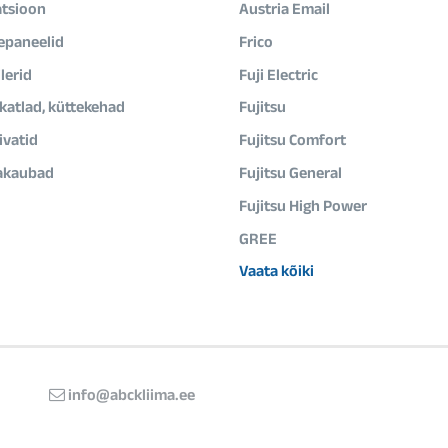
atsioon
Austria Email
epaneelid
Frico
lerid
Fuji Electric
ikatlad, küttekehad
Fujitsu
vatid
Fujitsu Comfort
akaubad
Fujitsu General
Fujitsu High Power
GREE
Vaata kõiki
info@abckliima.ee