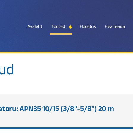
Avaleht
Tooted
Hooldus
Hea teada
kud
toru: APN35 10/15 (3/8"-5/8") 20 m