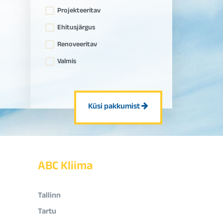
Projekteeritav
Ehitusjärgus
Renoveeritav
Valmis
Küsi pakkumist
ABC Kliima
Tallinn
Tartu