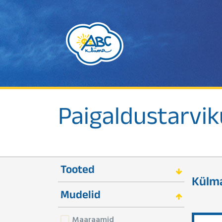
Paigaldustarvi
Tooted
Külma
Mudelid
Maaraamid