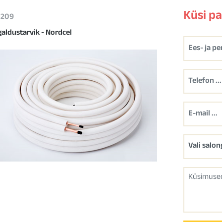
Küsi p
 1209
galdustarvik - Nordcel