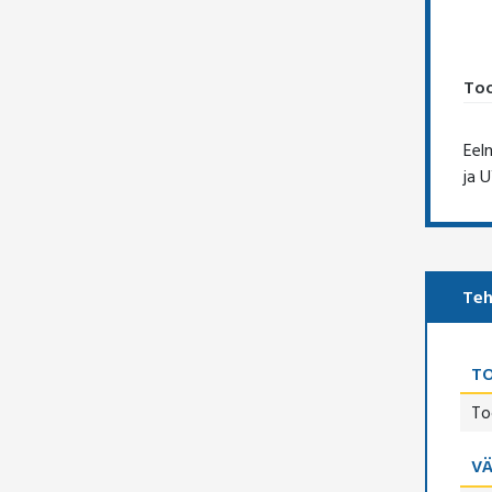
Too
Eel
ja 
Teh
TO
To
V