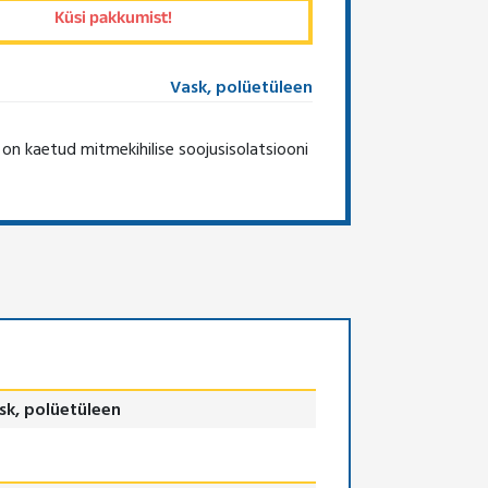
Vask, polüetüleen
on kaetud mitmekihilise soojusisolatsiooni
sk, polüetüleen