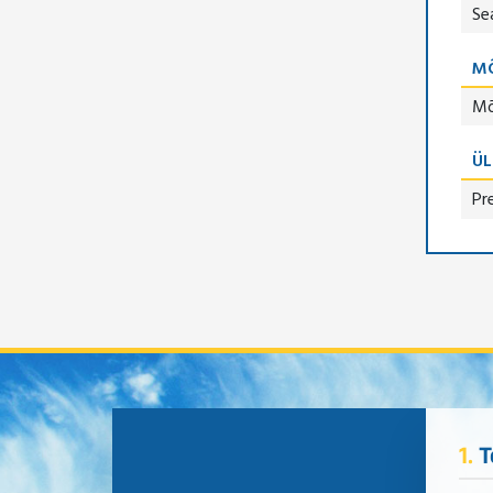
Se
M
M
ÜL
Pr
1.
T