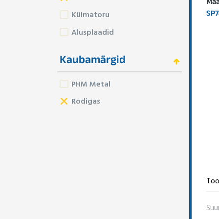
Maa
SP
Külmatoru
Alusplaadid
Kaubamärgid
PHM Metal
Rodigas
Too
Suu