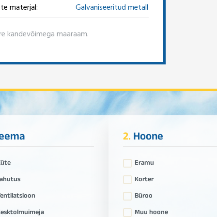
te materjal:
Galvaniseeritud metall
re kandevõimega maaraam.
eema
2.
Hoone
Küte
Eramu
ahutus
Korter
entilatsioon
Büroo
esktolmuimeja
Muu hoone