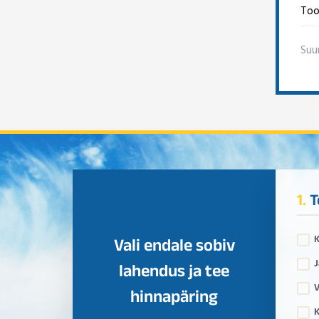
Too
Suu
1.
T
Vali endale sobiv
J
lahendus ja tee
V
hinnapäring
K