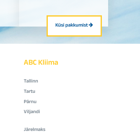
Küsi pakkumist
ABC Kliima
Tallinn
Tartu
Pärnu
Viljandi
Järelmaks