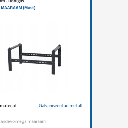
m - Rodigas
 MAARAAM (Must)
materjal:
Galvaniseeritud metall
kandevõimega maaraam.