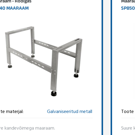
raam - Rodigas
Maaraa
740 MAARAAM
SP850
te materjal:
Galvaniseeritud metall
Toote 
re kandevõimega maaraam.
Suure 