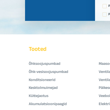
P
P
Tooted
Õhksoojuspumbad
Maaso
Õhk-vesisoojuspumbad
Ventil
Konditsioneerid
Ventil
Kesktolmuimejad
Päikes
Küttejaotus
Veeboi
Akumulatsioonipaagid
Elektr