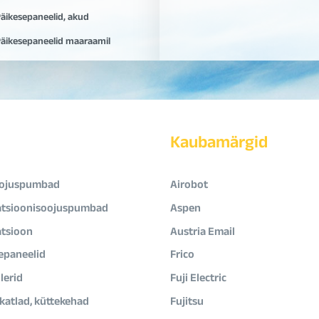
äikesepaneelid, akud
äikesepaneelid maaraamil
Kaubamärgid
ojuspumbad
Airobot
atsioonisoojuspumbad
Aspen
atsioon
Austria Email
epaneelid
Frico
lerid
Fuji Electric
ikatlad, küttekehad
Fujitsu