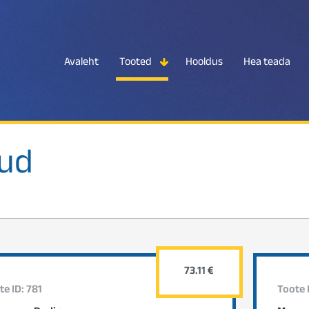
Avaleht
Tooted
Hooldus
Hea teada
kud
73.11 €
te ID: 781
Toote 