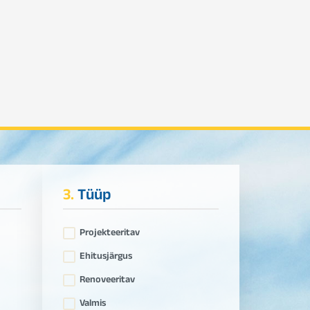
3.
Tüüp
Projekteeritav
Ehitusjärgus
Renoveeritav
Valmis