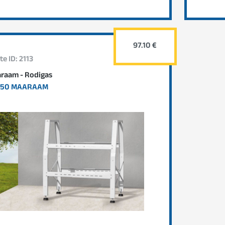
97.10 €
te ID: 2113
raam - Rodigas
750 MAARAAM