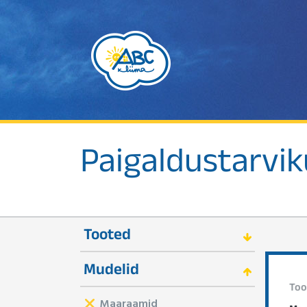
Paigaldustarvi
Tooted
Mudelid
Too
Maaraamid