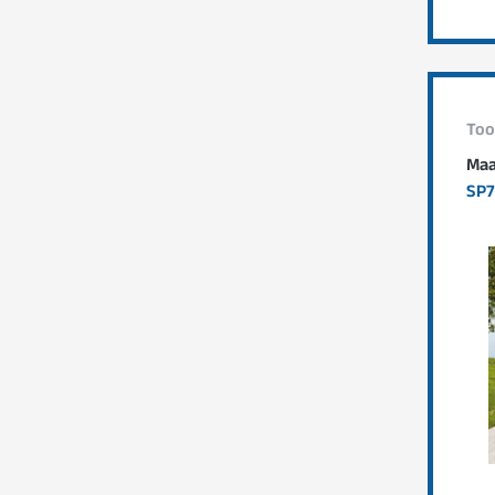
Too
Maa
SP