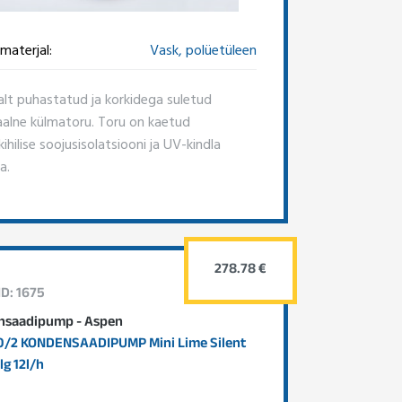
materjal:
Vask, polüetüleen
alt puhastatud ja korkidega suletud
aalne külmatoru. Toru on kaetud
hilise soojusisolatsiooni ja UV-kindla
a.
278.78 €
ID: 1675
nsaadipump - Aspen
0/2 KONDENSAADIPUMP Mini Lime Silent
lg 12l/h