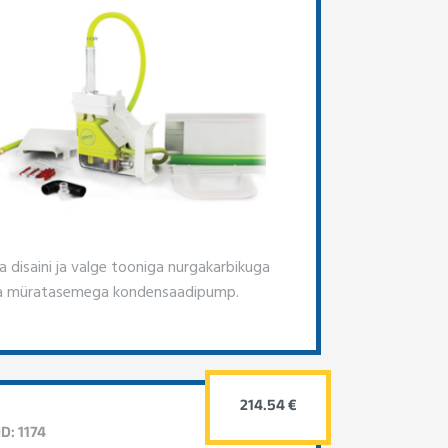
 disaini ja valge tooniga nurgakarbikuga
a müratasemega kondensaadipump.
214.54 €
D: 1174