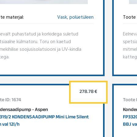
te materjal:
Vask, polüetüleen
Toote 
nevalt puhastatud ja korkidega suletud
Eelnev
tsiaalne külmatoru. Toru on kaetud
spetsi
ekihilise soojusisolatsiooni ja UV-kindla
mitmeki
tega.
katteg
278.78 €
te ID: 1674
Toote 
densaadipump - Aspen
Konde
319/2 KONDENSAADIPUMP Mini Lime Silent
FP332
 val 12l/h
BBJ va