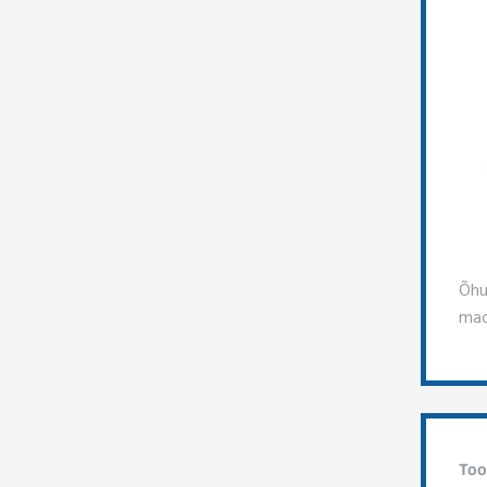
Õhu
mad
Too