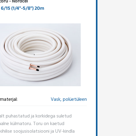
oru - Nordcel
6/15 (1/4"-5/8") 20m
materjal:
Vask, polüetüleen
alt puhastatud ja korkidega suletud
aalne külmatoru. Toru on kaetud
hilise soojusisolatsiooni ja UV-kindla