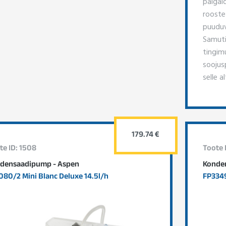
paigal
rooste
puuduv
Samuti 
tingimu
soojus
selle a
179.74 €
te ID: 1508
Toote 
densaadipump - Aspen
Konde
080/2 Mini Blanc Deluxe 14.5l/h
FP3349