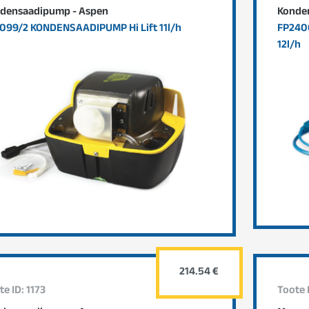
densaadipump - Aspen
Konde
099/2 KONDENSAADIPUMP Hi Lift 11l/h
FP240
12l/h
214.54 €
te ID: 1173
Toote 