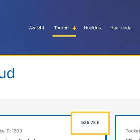
Avaleht
Tooted
Hooldus
Hea teada
kud
526.73 €
te ID: 1209
Toote 