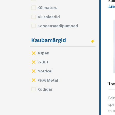
Kül
APN
Külmatoru
Alusplaadid
Kondensaadipumbad
Kaubamärgid
Aspen
K-BET
Nordcel
PHM Metal
Too
Rodigas
Eel
spe
mitm