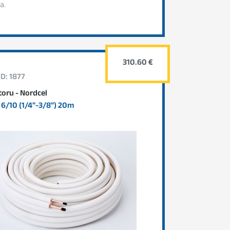
a.
310.60 €
ID: 1877
oru - Nordcel
6/10 (1/4"-3/8") 20m