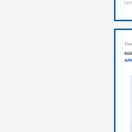
kat
Too
Kül
APN