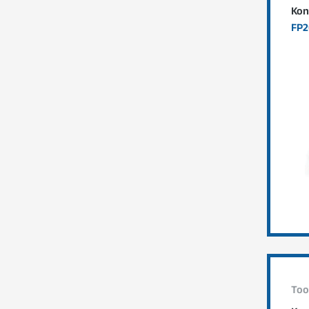
Kon
FP2
Too