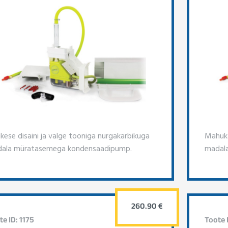
kese disaini ja valge tooniga nurgakarbikuga
Mahuka
ala müratasemega kondensaadipump.
madal
260.90 €
te ID: 1175
Toote I