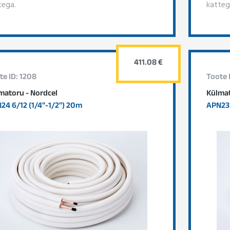
tega.
katteg
411.08 €
te ID: 1208
Toote 
matoru - Nordcel
Külmat
24 6/12 (1/4"-1/2") 20m
APN23 