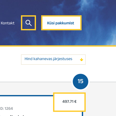
Kontakt
Küsi pakkumist
Hind kahanevas järjestuses
15
497.71 €
ID: 1264