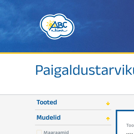
Paigaldustarvi
Tooted
Mudelid
Too
Maaraamid