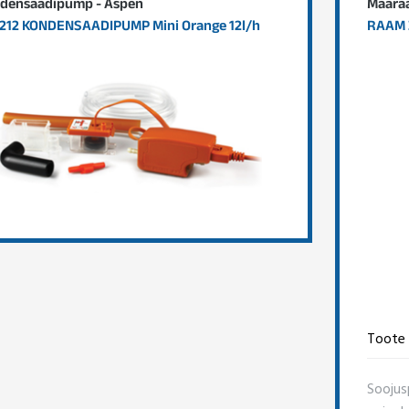
densaadipump - Aspen
Maaraa
212 KONDENSAADIPUMP Mini Orange 12l/h
RAAM 
Toote 
Soojus