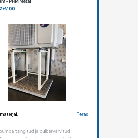
m - PHM Metal
Z+V 00
materjal:
Teras
pumba tsingitud ja pulbervärvitud