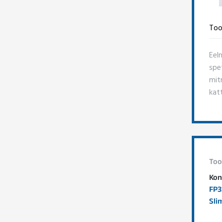
Too
Eel
spe
mitm
kat
Too
Kon
FP3
Slim