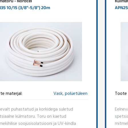
matoru - Nordcel
Külmat
35 10/15 (3/8"-5/8") 20m
APN25 
te materjal:
Vask, polüetüleen
Toote 
nevalt puhastatud ja korkidega suletud
Eelnev
tsiaalne külmatoru. Toru on kaetud
spetsi
ekihilise soojusisolatsiooni ja UV-kindla
mitmeki