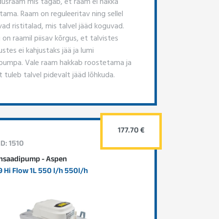
dusraam mis tagab, et raam ei hakka
tama. Raam on reguleeritav ning sellel
ad ristitalad, mis talvel jääd koguvad.
on raamil piisav kõrgus, et talvistes
stes ei kahjustaks jää ja lumi
pumpa. Vale raam hakkab roostetama ja
lt tuleb talvel pidevalt jääd lõhkuda.
177.70 €
ID: 1510
nsaadipump - Aspen
 Hi Flow 1L 550 l/h 550l/h