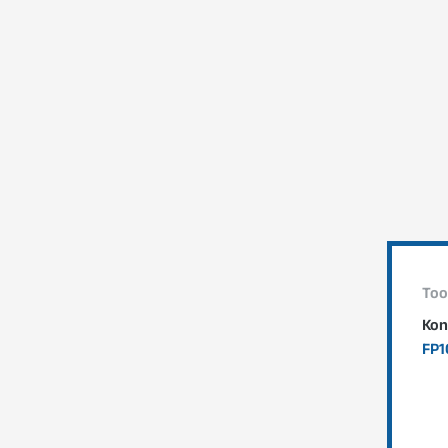
Too
Kon
FP1