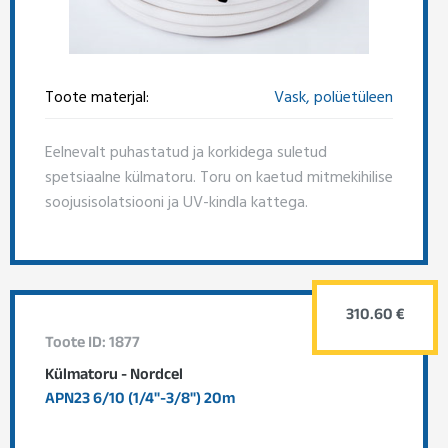
Toote materjal:
Vask, polüetüleen
Eelnevalt puhastatud ja korkidega suletud
spetsiaalne külmatoru. Toru on kaetud mitmekihilise
soojusisolatsiooni ja UV-kindla kattega.
310.60 €
Toote ID: 1877
Külmatoru - Nordcel
APN23 6/10 (1/4"-3/8") 20m