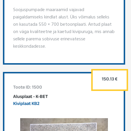
Soojuspumpade maaraamid vajavad
paigaldamiseks kindlat alust. Üks võimalus selleks
on kasutada 550 × 700 betoonplaati. Antud plaat
on väga kvaliteetne ja kaetud kivipuruga, mis annab
sellele parema sobivuse erinevatesse
keskkondadesse.
150.13 €
Toote ID: 1500
Alusplaat - K-BET
Kiviplaat KB2