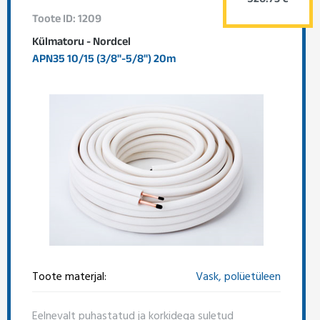
526.73 €
Toote ID: 1209
Külmatoru - Nordcel
APN35 10/15 (3/8"-5/8") 20m
Toote materjal:
Vask, polüetüleen
Eelnevalt puhastatud ja korkidega suletud