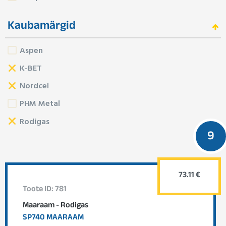
Kaubamärgid
Aspen
K-BET
Nordcel
PHM Metal
Rodigas
9
73.11 €
Toote ID: 781
Maaraam - Rodigas
SP740 MAARAAM