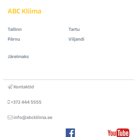
ABC Kliima
Tallinn
Tartu
Pärnu
Viljandi
Järelmaks
Kontaktid
+372 444 5555
info@abckliima.ee