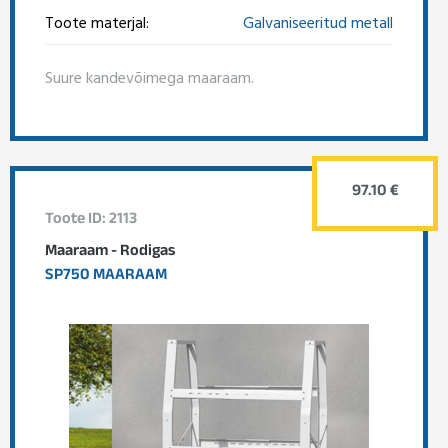
Toote materjal:
Galvaniseeritud metall
Suure kandevõimega maaraam.
97.10 €
Toote ID: 2113
Maaraam - Rodigas
SP750 MAARAAM