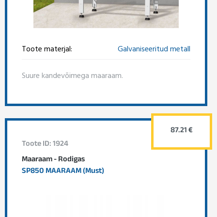
Toote materjal:
Galvaniseeritud metall
Suure kandevõimega maaraam.
87.21 €
Toote ID: 1924
Maaraam - Rodigas
SP850 MAARAAM (Must)