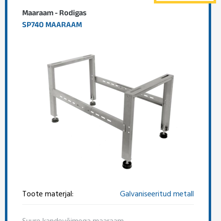
Maaraam - Rodigas
SP740 MAARAAM
Toote materjal:
Galvaniseeritud metall
Suure kandevõimega maaraam.