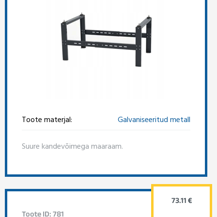
Toote materjal:
Galvaniseeritud metall
Suure kandevõimega maaraam.
73.11 €
Toote ID: 781