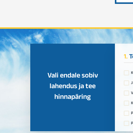
1.
T
Vali endale sobiv
J
lahendus ja tee
V
hinnapäring
K
P
P