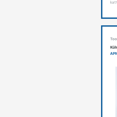
kat
Too
Kül
APN