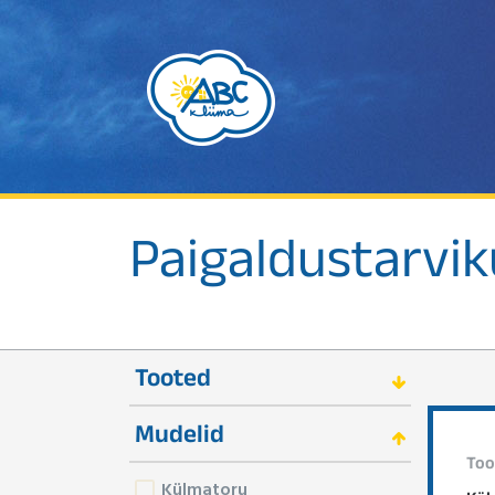
Paigaldustarvi
Tooted
Mudelid
Too
Külmatoru