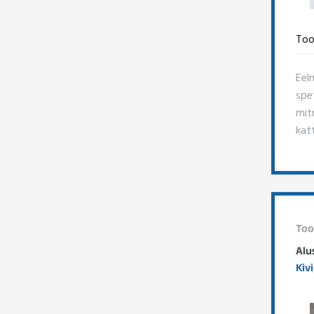
Too
Eel
spe
mitm
kat
Too
Alu
Kiv