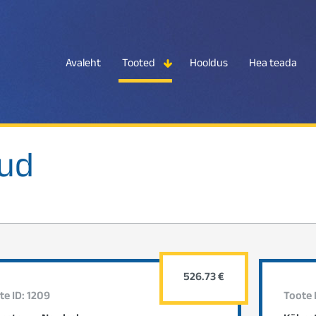
Avaleht
Tooted
Hooldus
Hea teada
kud
526.73 €
te ID: 1209
Toote 