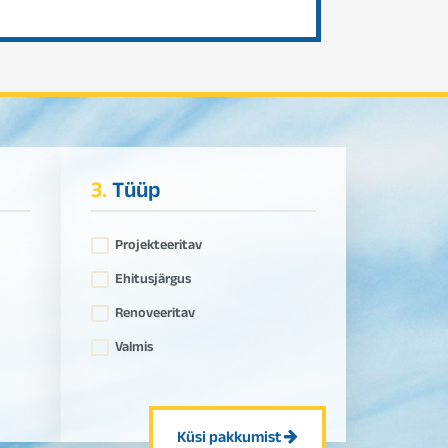
3.
Tüüp
Projekteeritav
Ehitusjärgus
Renoveeritav
Valmis
Küsi pakkumist