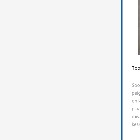
Too
Soo
pai
on 
pla
mis
kes