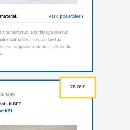
materjal:
Vask, polüetüleen
alt puhastatud ja korkidega suletud
aalne külmatoru. Toru on kaetud
hilise soojusisolatsiooni ja UV-kindla
a.
78.26 €
ID: 1499
aat - K-BET
aat KB1