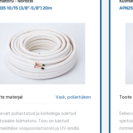
matoru - Nordcel
Külmat
35 10/15 (3/8"-5/8") 20m
APN25 
te materjal:
Vask, polüetüleen
Toote 
nevalt puhastatud ja korkidega suletud
Eelnev
tsiaalne külmatoru. Toru on kaetud
spetsi
ekihilise soojusisolatsiooni ja UV-kindla
mitmeki