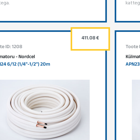
tega.
katteg
411.08 €
te ID: 1208
Toote 
matoru - Nordcel
Külmat
24 6/12 (1/4"-1/2") 20m
APN23 