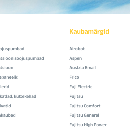
Kaubamärgid
ojuspumbad
Airobot
atsioonisoojuspumbad
Aspen
atsioon
Austria Email
epaneelid
Frico
lerid
Fuji Electric
ikatlad, küttekehad
Fujitsu
vatid
Fujitsu Comfort
akaubad
Fujitsu General
Fujitsu High Power