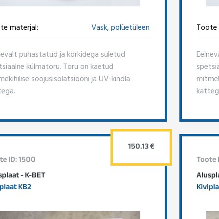
te materjal:
Vask, polüetüleen
Toote 
nevalt puhastatud ja korkidega suletud
Eelnev
tsiaalne külmatoru. Toru on kaetud
spetsi
ekihilise soojusisolatsiooni ja UV-kindla
mitmeki
tega.
katteg
150.13 €
te ID: 1500
Toote 
splaat - K-BET
Aluspl
iplaat KB2
Kivipl