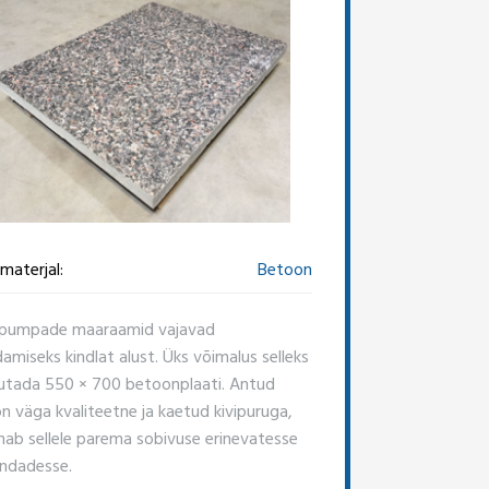
materjal:
Betoon
spumpade maaraamid vajavad
amiseks kindlat alust. Üks võimalus selleks
utada 550 × 700 betoonplaati. Antud
on väga kvaliteetne ja kaetud kivipuruga,
nab sellele parema sobivuse erinevatesse
ndadesse.