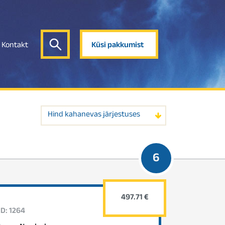
Kontakt
Küsi pakkumist
Hind kahanevas järjestuses
6
497.71 €
ID: 1264