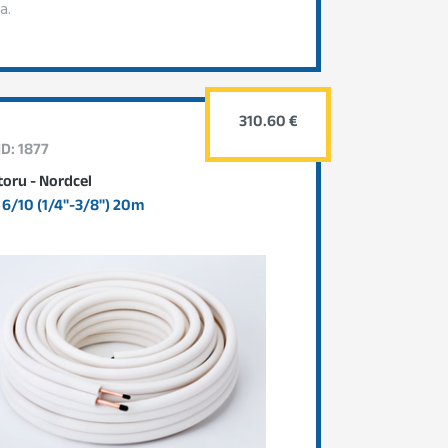
a.
310.60 €
ID: 1877
oru - Nordcel
6/10 (1/4"-3/8") 20m