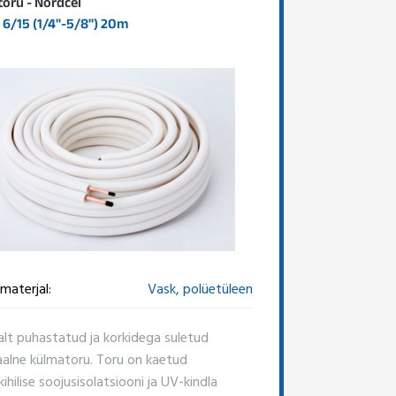
oru - Nordcel
6/15 (1/4"-5/8") 20m
materjal:
Vask, polüetüleen
alt puhastatud ja korkidega suletud
aalne külmatoru. Toru on kaetud
hilise soojusisolatsiooni ja UV-kindla