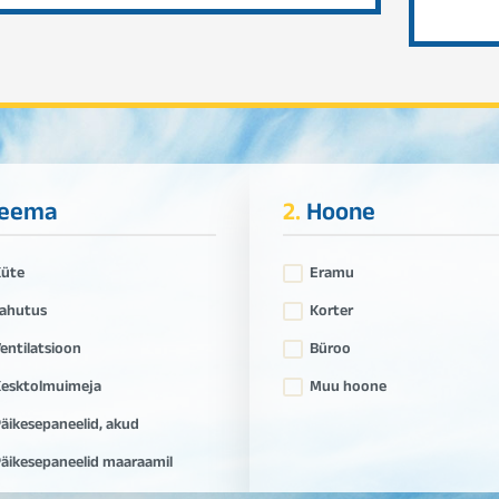
eema
2.
Hoone
Küte
Eramu
ahutus
Korter
entilatsioon
Büroo
esktolmuimeja
Muu hoone
äikesepaneelid, akud
äikesepaneelid maaraamil