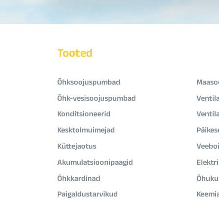
Tooted
Õhksoojuspumbad
Maaso
Õhk-vesisoojuspumbad
Ventil
Konditsioneerid
Ventil
Kesktolmuimejad
Päikes
Küttejaotus
Veeboi
Akumulatsioonipaagid
Elektr
Õhkkardinad
Õhukui
Paigaldustarvikud
Keemi