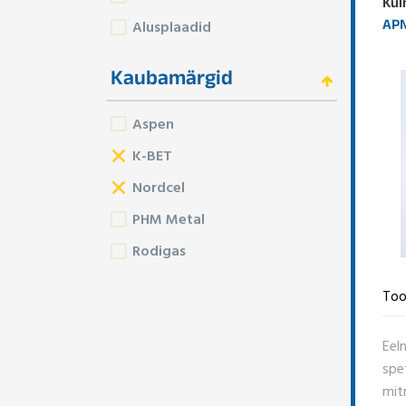
Kül
APN
Alusplaadid
Kaubamärgid
Aspen
K-BET
Nordcel
PHM Metal
Rodigas
Too
Eel
spe
mitm