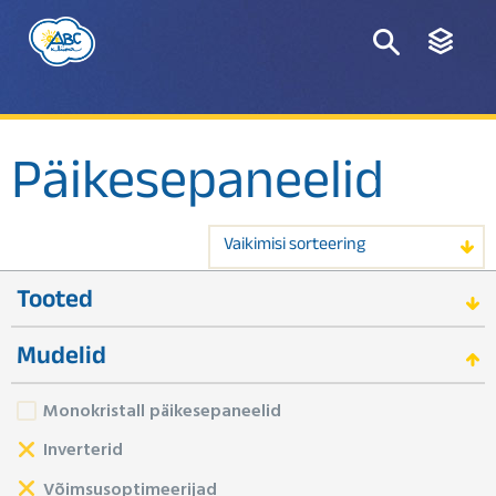
Päikesepaneelid
Vaikimisi sorteering
Tooted
Mudelid
Monokristall päikesepaneelid
Inverterid
Võimsusoptimeerijad