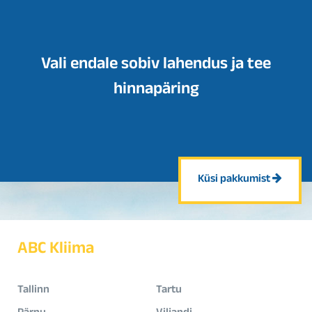
Vali endale sobiv lahendus ja tee
hinnapäring
Küsi pakkumist
ABC Kliima
Tallinn
Tartu