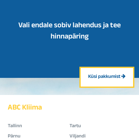
Vali endale sobiv lahendus ja tee
hinnapäring
Küsi pakkumist
ABC Kliima
Tallinn
Tartu
Pärnu
Viljandi