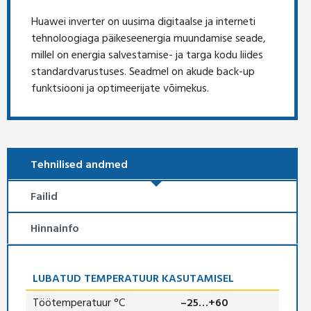
Huawei inverter on uusima digitaalse ja interneti
tehnoloogiaga päikeseenergia muundamise seade,
millel on energia salvestamise- ja targa kodu liides
standardvarustuses. Seadmel on akude back-up
funktsiooni ja optimeerijate võimekus.
Tehnilised andmed
Failid
Hinnainfo
LUBATUD TEMPERATUUR KASUTAMISEL
Töötemperatuur °C
–25…+60