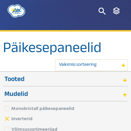
Päikesepaneelid
Vaikimisi sorteering
Tooted
Mudelid
Monokristall päikesepaneelid
Inverterid
Võimsusoptimeerijad