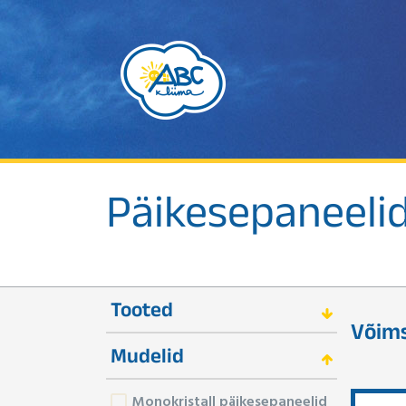
Päikesepaneeli
Tooted
Võim
Mudelid
Monokristall päikesepaneelid