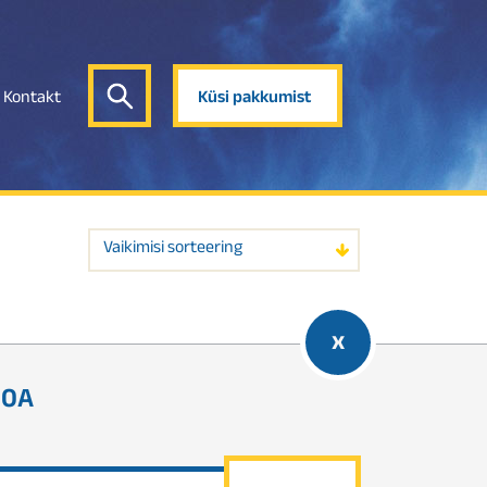
Kontakt
Küsi pakkumist
Vaikimisi sorteering
x
00A