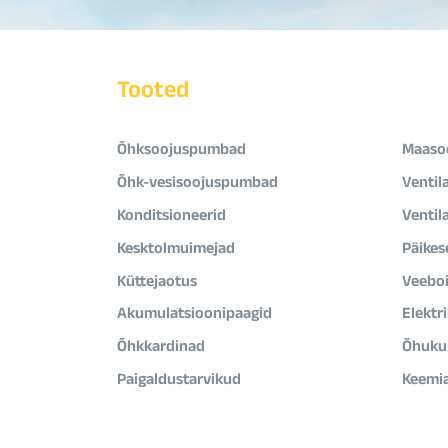
Tooted
Õhksoojuspumbad
Maaso
Õhk-vesisoojuspumbad
Ventil
Konditsioneerid
Ventil
Kesktolmuimejad
Päikes
Küttejaotus
Veeboi
Akumulatsioonipaagid
Elektr
Õhkkardinad
Õhukui
Paigaldustarvikud
Keemi