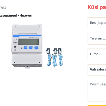
Küsi p
 1784
kesepaneel - Huawei