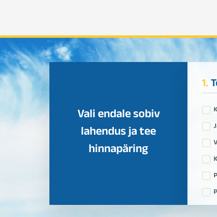
1.
T
Vali endale sobiv
J
lahendus ja tee
V
hinnapäring
K
P
P