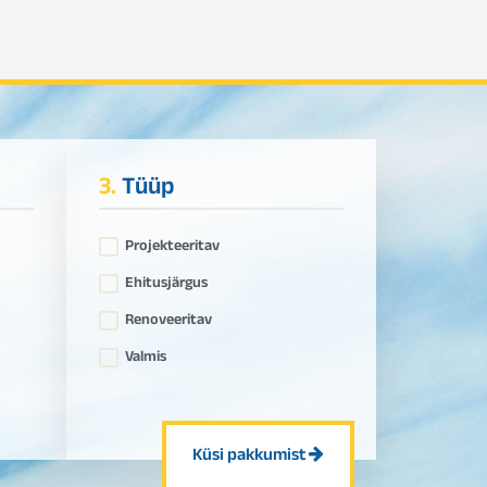
3.
Tüüp
Projekteeritav
Ehitusjärgus
Renoveeritav
Valmis
Küsi pakkumist