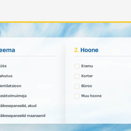
eema
2.
Hoone
Küte
Eramu
ahutus
Korter
entilatsioon
Büroo
esktolmuimeja
Muu hoone
äikesepaneelid, akud
äikesepaneelid maaraamil