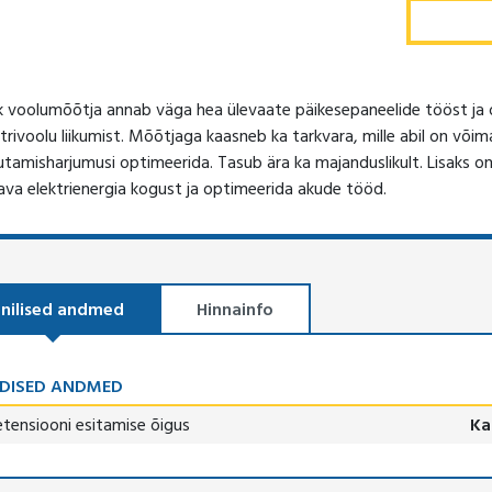
k voolumõõtja annab väga hea ülevaate päikesepaneelide tööst ja
ktrivoolu liikumist. Mõõtjaga kaasneb ka tarkvara, mille abil on võim
utamisharjumusi optimeerida. Tasub ära ka majanduslikult. Lisaks on
ava elektrienergia kogust ja optimeerida akude tööd.
nilised andmed
Hinnainfo
DISED ANDMED
etensiooni esitamise õigus
Ka