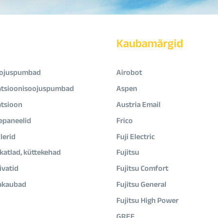
Kaubamärgid
ojuspumbad
Airobot
atsioonisoojuspumbad
Aspen
atsioon
Austria Email
epaneelid
Frico
lerid
Fuji Electric
ikatlad, küttekehad
Fujitsu
vatid
Fujitsu Comfort
akaubad
Fujitsu General
Fujitsu High Power
GREE