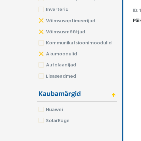
Inverterid
ID:
Võimsusoptimeerijad
Päi
Võimsusmõõtjad
Kommunikatsioonimoodulid
Akumoodulid
Autolaadijad
Lisaseadmed
Kaubamärgid
Huawei
SolarEdge