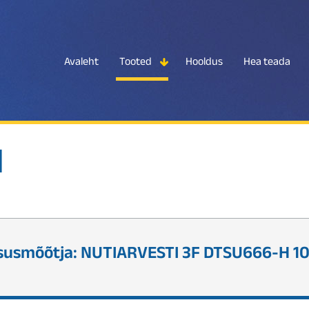
Avaleht
Tooted
Hooldus
Hea teada
d
susmõõtja: NUTIARVESTI 3F DTSU666-H 1