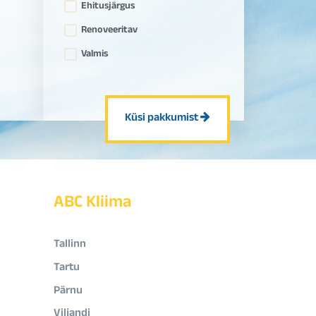
Ehitusjärgus
Renoveeritav
Valmis
Küsi pakkumist
ABC Kliima
Tallinn
Tartu
Pärnu
Viljandi