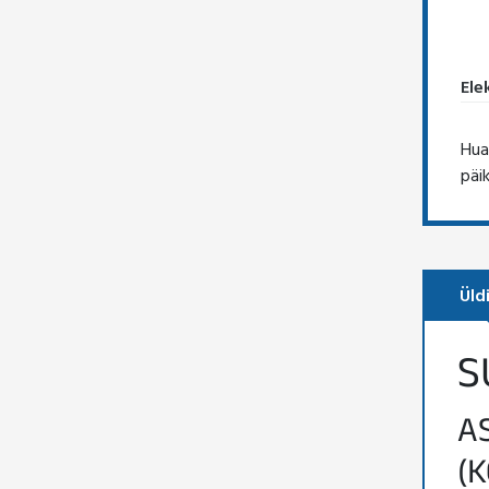
Ele
Hua
päi
Üld
S
A
(