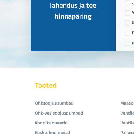
J
lahendus ja tee
V
hinnapäring
K
P
P
Tooted
Õhksoojuspumbad
Maaso
Õhk-vesisoojuspumbad
Ventil
Konditsioneerid
Ventil
Kesktolmuimejad
Päikes