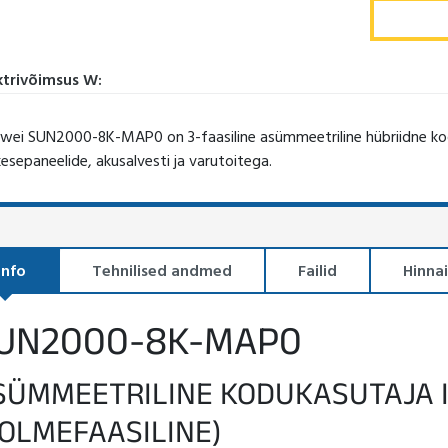
ktrivõimsus W:
wei SUN2000-8K-MAP0 on 3-faasiline asümmeetriline hübriidne kod
kesepaneelide, akusalvesti ja varutoitega.
info
Tehnilised andmed
Failid
Hinna
UN2000-8K-MAP0
SÜMMEETRILINE KODUKASUTAJA 
KOLMEFAASILINE)