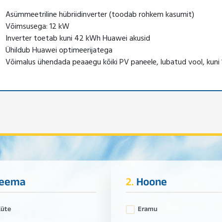
Asümmeetriline hübriidinverter (toodab rohkem kasumit)
Võimsusega: 12 kW
Inverter toetab kuni 42 kWh Huawei akusid
Ühildub Huawei optimeerijatega
Võimalus ühendada peaaegu kõiki PV paneele, lubatud vool, kuni 1
eema
2.
Hoone
Küte
Eramu