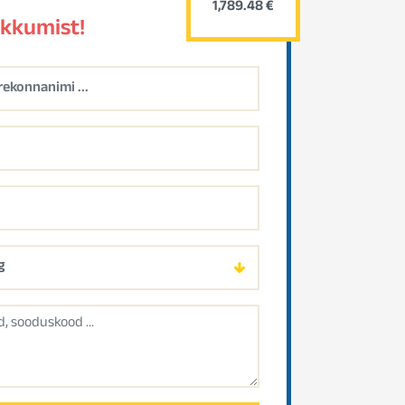
1,789.48 €
akkumist!