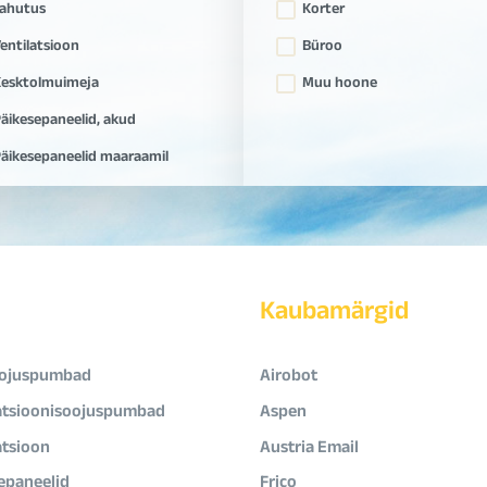
ahutus
Korter
entilatsioon
Büroo
esktolmuimeja
Muu hoone
äikesepaneelid, akud
äikesepaneelid maaraamil
Kaubamärgid
ojuspumbad
Airobot
atsioonisoojuspumbad
Aspen
atsioon
Austria Email
epaneelid
Frico