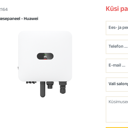
Küsi p
 2164
kesepaneel - Huawei