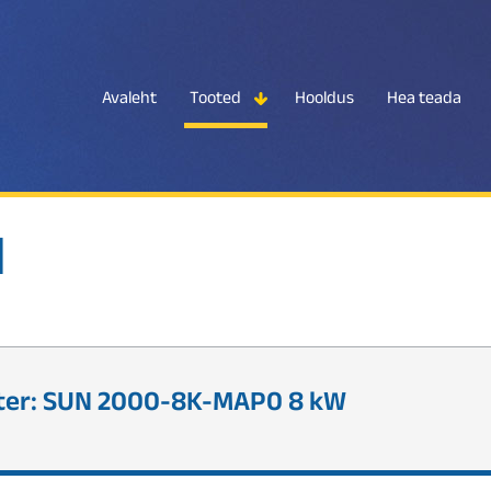
Avaleht
Tooted
Hooldus
Hea teada
d
ter: SUN 2000-8K-MAP0 8 kW