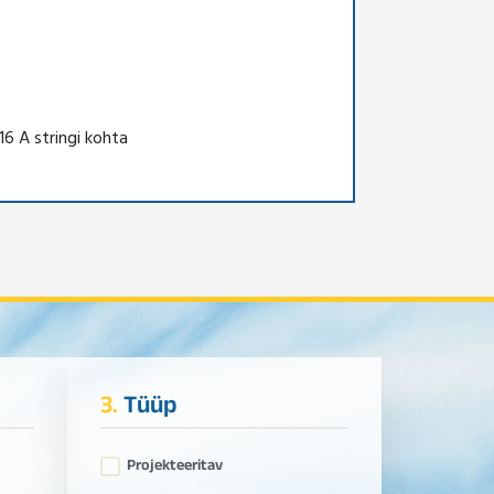
6 A stringi kohta
3.
Tüüp
Projekteeritav