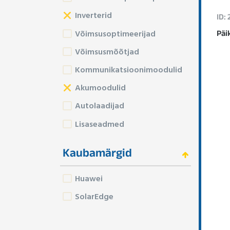
Inverterid
ID:
Võimsusoptimeerijad
Päi
Võimsusmõõtjad
Kommunikatsioonimoodulid
Akumoodulid
Autolaadijad
Lisaseadmed
Kaubamärgid
Huawei
SolarEdge