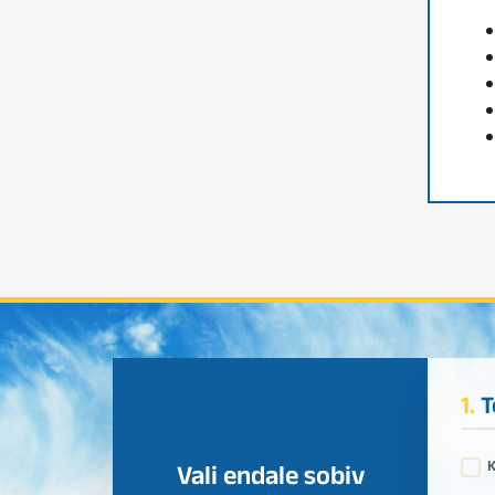
1.
T
Vali endale sobiv