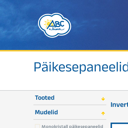
Päikesepaneeli
Tooted
Inver
Mudelid
Monokristall päikesepaneelid