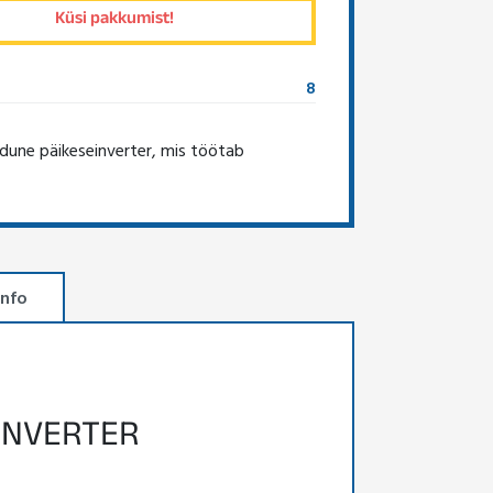
8
une päikeseinverter, mis töötab
info
INVERTER