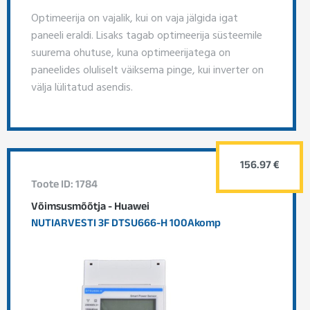
Optimeerija on vajalik, kui on vaja jälgida igat
paneeli eraldi. Lisaks tagab optimeerija süsteemile
suurema ohutuse, kuna optimeerijatega on
paneelides oluliselt väiksema pinge, kui inverter on
välja lülitatud asendis.
156.97 €
Toote ID: 1784
Võimsusmõõtja - Huawei
NUTIARVESTI 3F DTSU666-H 100Akomp