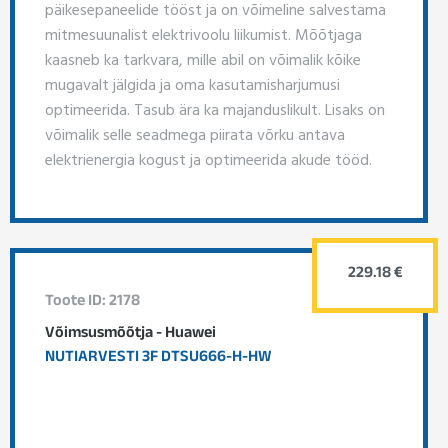
päikesepaneelide tööst ja on võimeline salvestama
mitmesuunalist elektrivoolu liikumist. Mõõtjaga
kaasneb ka tarkvara, mille abil on võimalik kõike
mugavalt jälgida ja oma kasutamisharjumusi
optimeerida. Tasub ära ka majanduslikult. Lisaks on
võimalik selle seadmega piirata võrku antava
elektrienergia kogust ja optimeerida akude tööd.
229.18 €
Toote ID: 2178
Võimsusmõõtja - Huawei
NUTIARVESTI 3F DTSU666-H-HW