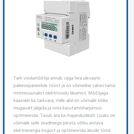
Tark voolumõõtja annab väga hea ülevaate
päikesepaneelide tööst ja on võimeline salvestama
mitmesuunalist elektrivoolu liikumist. Mõõtjaga
kaasneb ka tarkvara, mille abil on võimalik kõike
mugavalt jälgida ja oma kasutamisharjumusi
optimeerida. Tasub ära ka majanduslikult. Lisaks on
võimalik selle seadmega piirata võrku antava
elektrienergia kogust ja optimeerida akude tööd.