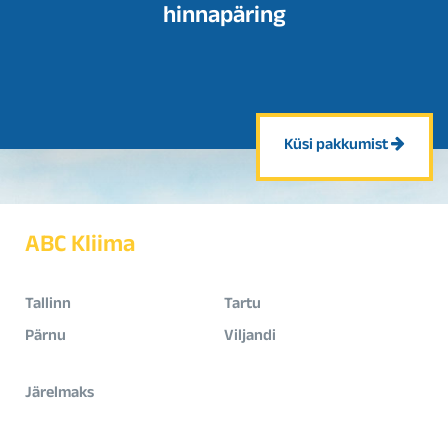
hinnapäring
Küsi pakkumist
ABC Kliima
Tallinn
Tartu
Pärnu
Viljandi
Järelmaks