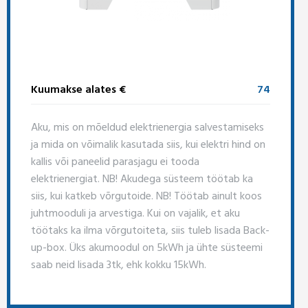
Kuumakse alates €
74
Aku, mis on mõeldud elektrienergia salvestamiseks
ja mida on võimalik kasutada siis, kui elektri hind on
kallis või paneelid parasjagu ei tooda
elektrienergiat. NB! Akudega süsteem töötab ka
siis, kui katkeb võrgutoide. NB! Töötab ainult koos
juhtmooduli ja arvestiga. Kui on vajalik, et aku
töötaks ka ilma võrgutoiteta, siis tuleb lisada Back-
up-box. Üks akumoodul on 5kWh ja ühte süsteemi
saab neid lisada 3tk, ehk kokku 15kWh.