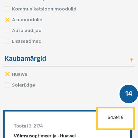
Kommunikatsioonimoodulid
Akumoodulid
Autolaadijad
Lisaseadmed
Kaubamärgid
Huawei
SolarEdge
14
54.94 €
Toote ID: 2174
Võimsusoptimeerija - Huawei