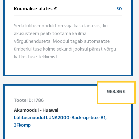
Kuumakse alates €
30
Seda lülitusmoodulit on vaja kasutada siis, kui
akusüsteem peab töötama ka ilma
võrguühenduseta. Moodul tagab automaatse
ümberlülituse kolme sekundi jooksul pärast võrgu
katkestuse tekkimist.
963.86 €
Toote ID: 1786
Akumoodul - Huawei
Lülitusmoodul LUNA2000-Back-up-box-B1,
3Fkomp