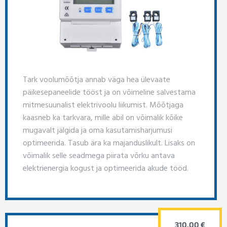
Tark voolumõõtja annab väga hea ülevaate
päikesepaneelide tööst ja on võimeline salvestama
mitmesuunalist elektrivoolu liikumist. Mõõtjaga
kaasneb ka tarkvara, mille abil on võimalik kõike
mugavalt jälgida ja oma kasutamisharjumusi
optimeerida. Tasub ära ka majanduslikult. Lisaks on
võimalik selle seadmega piirata võrku antava
elektrienergia kogust ja optimeerida akude tööd.
310.00 €