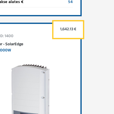
kse alates €
54
1,642.13 €
ID: 1400
er - SolarEdge
7000W