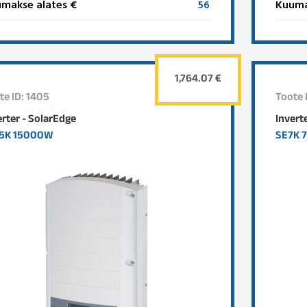
makse alates €
56
Kuuma
1,764.07 €
te ID: 1405
Toote 
erter - SolarEdge
Invert
5K 15000W
SE7K 