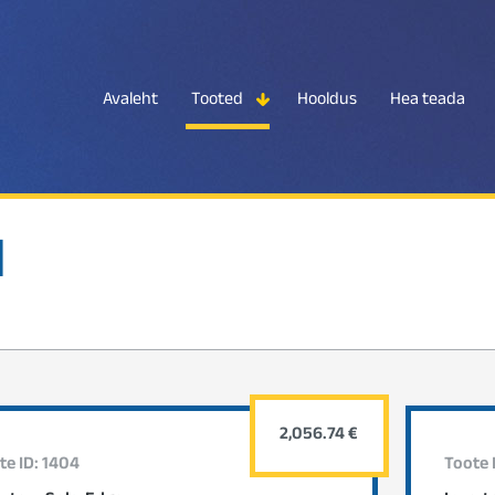
Avaleht
Tooted
Hooldus
Hea teada
d
2,056.74 €
te ID: 1404
Toote 