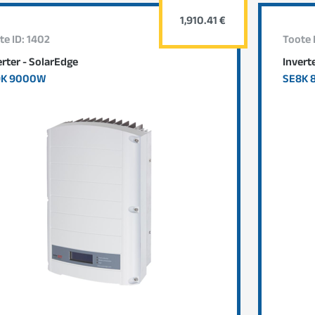
1,910.41 €
te ID: 1402
Toote 
erter - SolarEdge
Invert
9K 9000W
SE8K 