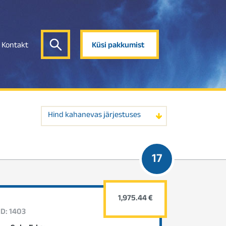
Kontakt
Küsi pakkumist
Hind kahanevas järjestuses
17
1,975.44 €
ID: 1403