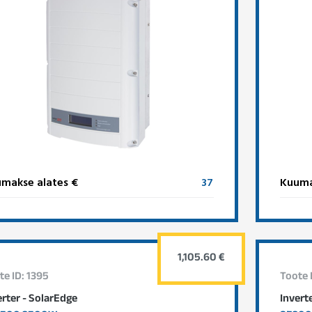
makse alates €
37
Kuuma
1,105.60 €
te ID: 1395
Toote 
erter - SolarEdge
Invert