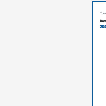
Too
Inv
SE