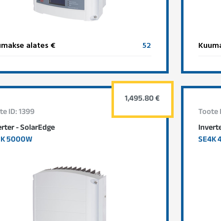
makse alates €
52
Kuuma
1,495.80 €
te ID: 1399
Toote 
erter - SolarEdge
Invert
5K 5000W
SE4K 