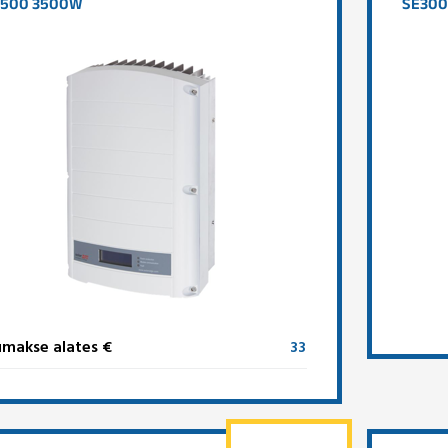
3500 3500W
SE300
makse alates €
33