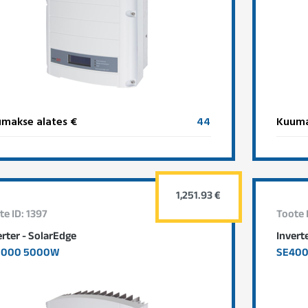
makse alates €
44
Kuuma
1,251.93 €
te ID: 1397
Toote 
erter - SolarEdge
Invert
5000 5000W
SE40