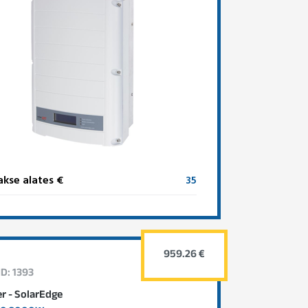
kse alates €
35
959.26 €
ID: 1393
er - SolarEdge