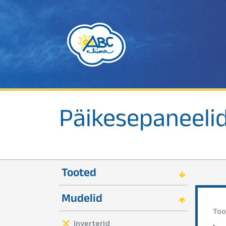
Päikesepaneeli
Tooted
Mudelid
Too
Inverterid