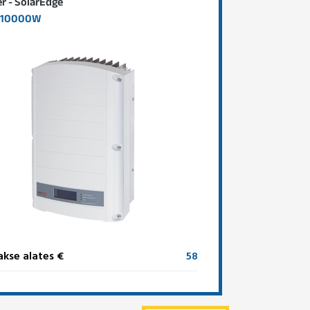
er - SolarEdge
 10000W
kse alates €
58