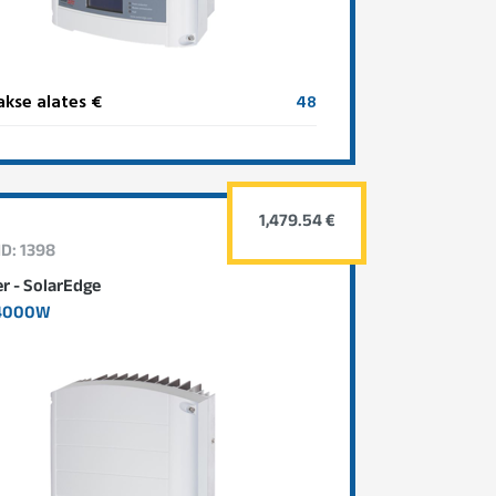
kse alates €
48
1,479.54 €
ID: 1398
er - SolarEdge
4000W