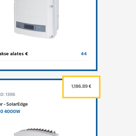
kse alates €
44
1,186.89 €
ID: 1396
er - SolarEdge
00 4000W