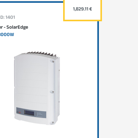
1,829.11 €
ID: 1401
er - SolarEdge
8000W