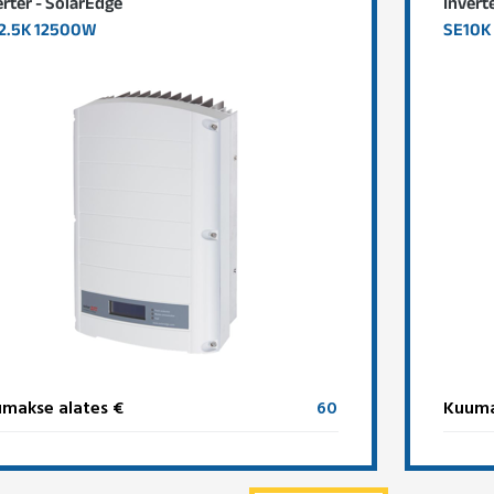
erter - SolarEdge
Invert
2.5K 12500W
SE10K
makse alates €
60
Kuuma