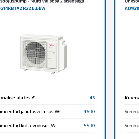
soojuspump - Multi välisosa 2 siseosaga
Õhksoo
G14KBTA2 R32 5.5kW
AOYG1
makse alates €
43
Kuuma
meeritud jahutusvõimsus W:
4600
Summee
meeritud küttevõimsus W:
5500
Summee