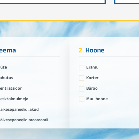
eema
2.
Hoone
Küte
Eramu
ahutus
Korter
entilatsioon
Büroo
esktolmuimeja
Muu hoone
äikesepaneelid, akud
äikesepaneelid maaraamil