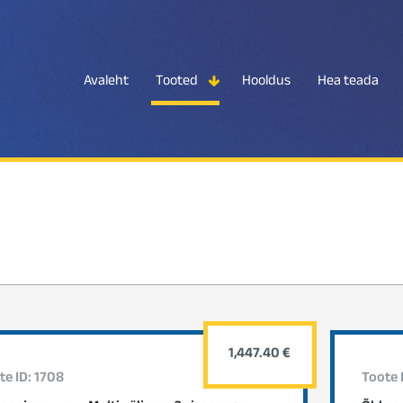
Avaleht
Tooted
Hooldus
Hea teada
1,447.40 €
te ID: 1708
Toote I