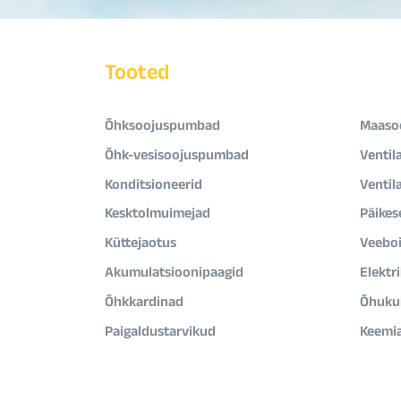
Tooted
Õhksoojuspumbad
Maaso
Õhk-vesisoojuspumbad
Ventil
Konditsioneerid
Ventil
Kesktolmuimejad
Päikes
Küttejaotus
Veeboi
Akumulatsioonipaagid
Elektr
Õhkkardinad
Õhukui
Paigaldustarvikud
Keemi