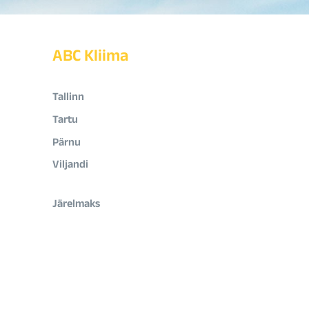
ABC Kliima
Tallinn
Tartu
Pärnu
Viljandi
Järelmaks