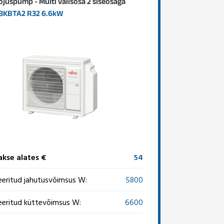
juspump - Multi välisosa 2 siseosaga
8KBTA2 R32 6.6kW
kse alates €
54
ritud jahutusvõimsus W:
5800
ritud küttevõimsus W:
6600