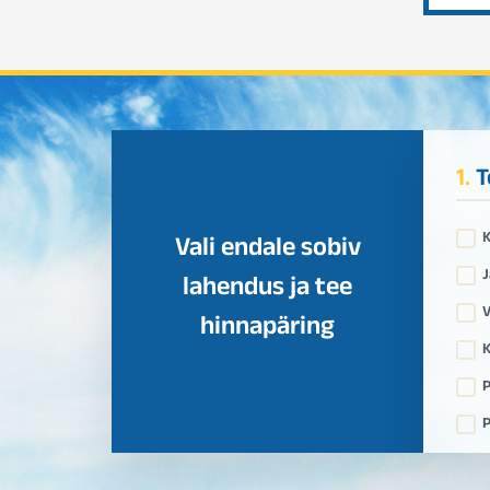
1.
T
Vali endale sobiv
J
lahendus ja tee
V
hinnapäring
K
P
P