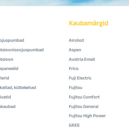
Kaubamärgid
ojuspumbad
Airobot
atsioonisoojuspumbad
Aspen
atsioon
Austria Email
epaneelid
Frico
lerid
Fuji Electric
ikatlad, küttekehad
Fujitsu
vatid
Fujitsu Comfort
akaubad
Fujitsu General
Fujitsu High Power
GREE