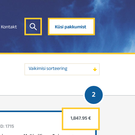
Kontakt
Küsi pakkumist
Vaikimisi sorteering
2
1,847.95 €
D: 1715