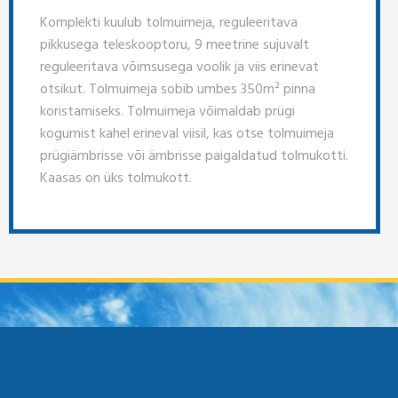
Komplekti kuulub tolmuimeja, reguleeritava
pikkusega teleskooptoru, 9 meetrine sujuvalt
reguleeritava võimsusega voolik ja viis erinevat
otsikut. Tolmuimeja sobib umbes 350m² pinna
koristamiseks. Tolmuimeja võimaldab prügi
kogumist kahel erineval viisil, kas otse tolmuimeja
prügiämbrisse või ämbrisse paigaldatud tolmukotti.
Kaasas on üks tolmukott.