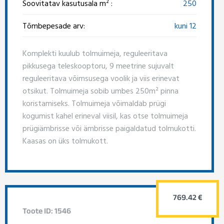
Soovitatav kasutusala m² :
250
Tõmbepesade arv:
kuni 12
Komplekti kuulub tolmuimeja, reguleeritava
pikkusega teleskooptoru, 9 meetrine sujuvalt
reguleeritava võimsusega voolik ja viis erinevat
otsikut. Tolmuimeja sobib umbes 250m² pinna
koristamiseks. Tolmuimeja võimaldab prügi
kogumist kahel erineval viisil, kas otse tolmuimeja
prügiämbrisse või ämbrisse paigaldatud tolmukotti.
Kaasas on üks tolmukott.
769.42 €
Toote ID: 1546