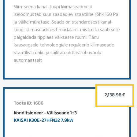
Slim-seeria kanal-tüüpi kliimaseadmeid
iseloomustab suur saadaolev staatiline rõhk 160 Pa
ja väike müratase. Seade on standardsest kanal-
tüüpi kliimaseadmest madalam, mistõttu saab selle
paigaldada ripplaes väiksesse ruumi. Tänu
kaasaegsele tehnoloogiale reguleerib kliimaseade
staatilist rõhku ja säilitab ühtlast õhuvoolu
automaatselt
2,138.98 €
Toote ID: 1686
Konditsioneer - Välisseade 1+3
KAISAI K3OE-27HFN32 7.9kW