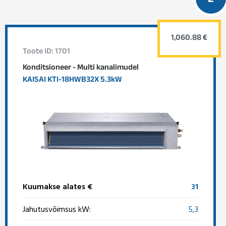
2
1,060.88 €
Toote ID: 1701
Konditsioneer - Multi kanalimudel
KAISAI KTI-18HWB32X 5.3kW
Kuumakse alates €
31
Jahutusvõimsus kW:
5,3