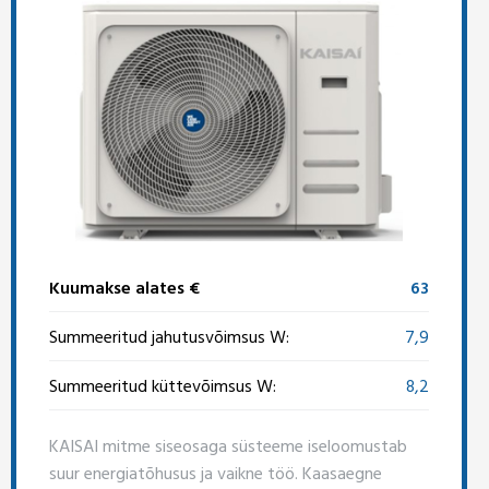
Kuumakse alates €
63
Summeeritud jahutusvõimsus W:
7,9
Summeeritud küttevõimsus W:
8,2
KAISAI mitme siseosaga süsteeme iseloomustab
suur energiatõhusus ja vaikne töö. Kaasaegne