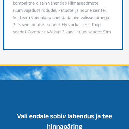
kompaktne disain vähendab kliimaseadmete
ruumivajadust rõdudel, katustel ja hoone seintel.
Süsteem võimaldab ühendada ühe välisseadmega
2–5 seinapealset seadet Fly või kassett-tüüpi
seadet Compact või kuni 3 kanal-tüüpi seadet Slim
Vali endale sobiv lahendus ja tee
hinnapäring