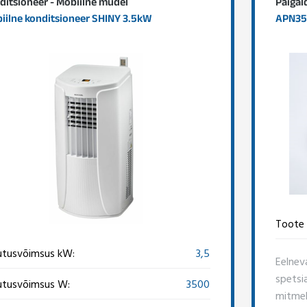
ditsioneer - Mobiilne mudel
Paigal
iilne konditsioneer SHINY 3.5kW
APN35 
Toote 
utusvõimsus kW:
3,5
Eelnev
spetsi
utusvõimsus W:
3500
mitmeki