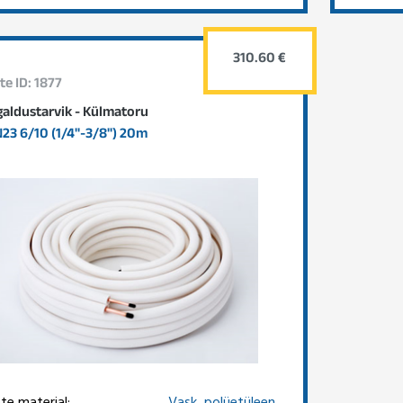
310.60 €
te ID: 1877
galdustarvik - Külmatoru
23 6/10 (1/4"-3/8") 20m
te materjal:
Vask, polüetüleen