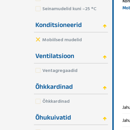
Kon
Mob
Seinamudelid kuni –25 °C
Konditsioneerid
Mobiilsed mudelid
Ventilatsioon
Ventagregaadid
Õhkkardinad
Õhkkardinad
Jah
Õhukuivatid
Jah