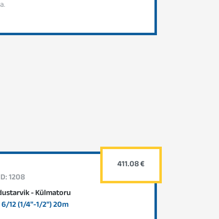
a.
411.08 €
ID: 1208
dustarvik - Külmatoru
6/12 (1/4"-1/2") 20m