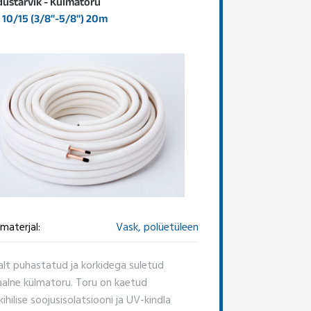
dustarvik - Külmatoru
10/15 (3/8"-5/8") 20m
materjal:
Vask, polüetüleen
alt puhastatud ja korkidega suletud
aalne külmatoru. Toru on kaetud
hilise soojusisolatsiooni ja UV-kindla