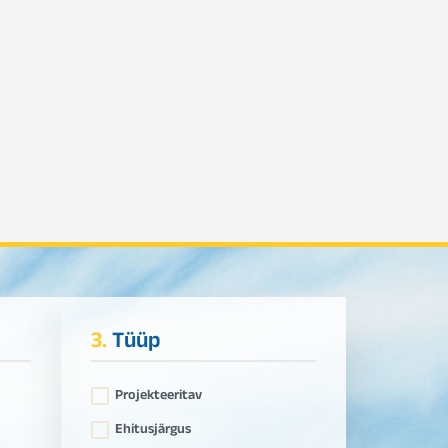
3.
Tüüp
Projekteeritav
Ehitusjärgus