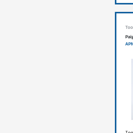
Too
Pai
APN
Too