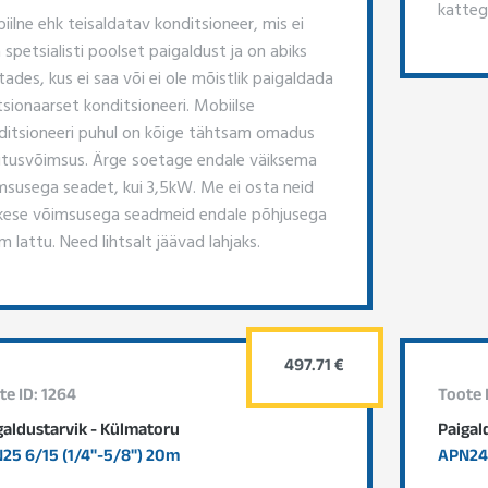
katteg
iilne ehk teisaldatav konditsioneer, mis ei
 spetsialisti poolset paigaldust ja on abiks
tades, kus ei saa või ei ole mõistlik paigaldada
tsionaarset konditsioneeri. Mobiilse
ditsioneeri puhul on kõige tähtsam omadus
utusvõimsus. Ärge soetage endale väiksema
msusega seadet, kui 3,5kW. Me ei osta neid
ikese võimsusega seadmeid endale põhjusega
 lattu. Need lihtsalt jäävad lahjaks.
497.71 €
te ID: 1264
Toote 
galdustarvik - Külmatoru
Paigal
25 6/15 (1/4"-5/8") 20m
APN24 