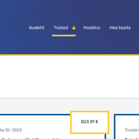
Avaleht
Tooted
Hooldus
Hea teada
823.91 €
te ID: 1655
Toote 