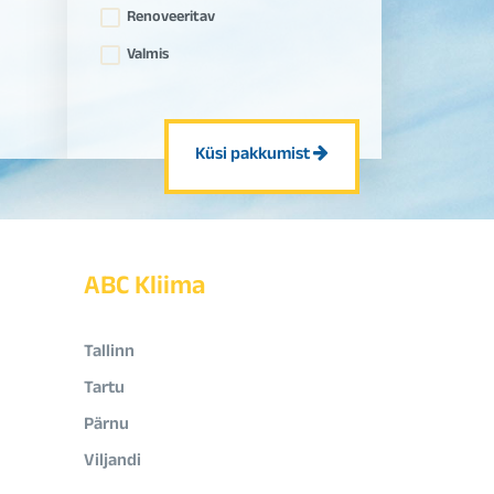
Renoveeritav
Valmis
Küsi pakkumist
ABC Kliima
Tallinn
Tartu
Pärnu
Viljandi