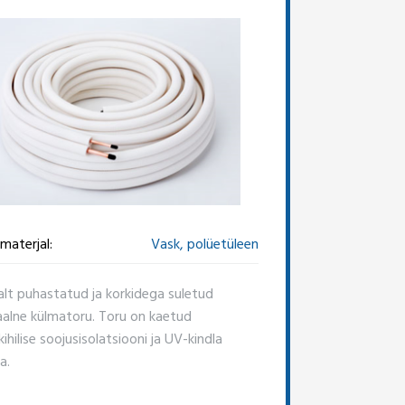
materjal:
Vask, polüetüleen
alt puhastatud ja korkidega suletud
aalne külmatoru. Toru on kaetud
hilise soojusisolatsiooni ja UV-kindla
a.