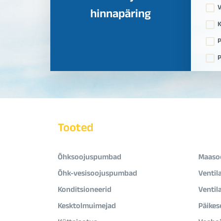
V
hinnapäring
K
P
P
Tooted
Õhksoojuspumbad
Maaso
Õhk-vesisoojuspumbad
Ventil
Konditsioneerid
Ventil
Kesktolmuimejad
Päikes