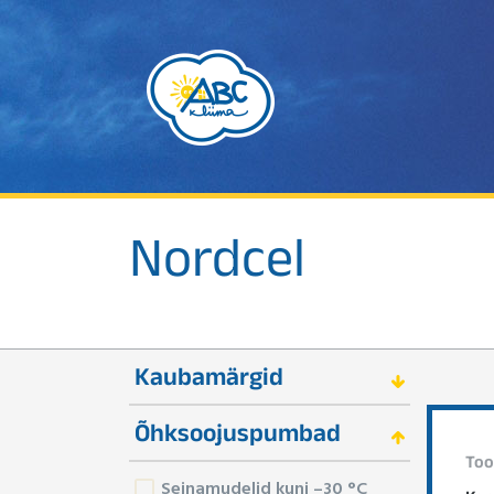
Nordcel
Kaubamärgid
Õhksoojuspumbad
Too
Seinamudelid kuni –30 °C