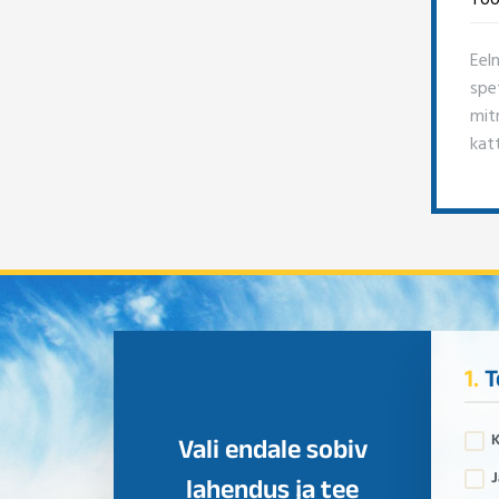
Eel
spe
mitm
kat
1.
T
Vali endale sobiv
J
lahendus ja tee