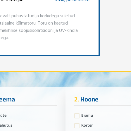
nevalt puhastatud ja korkidega suletud
tsiaalne külmatoru. Toru on kaetud
ekihilise soojusisolatsiooni ja UV-kindla
tega.
eema
2.
Hoone
Küte
Eramu
ahutus
Korter