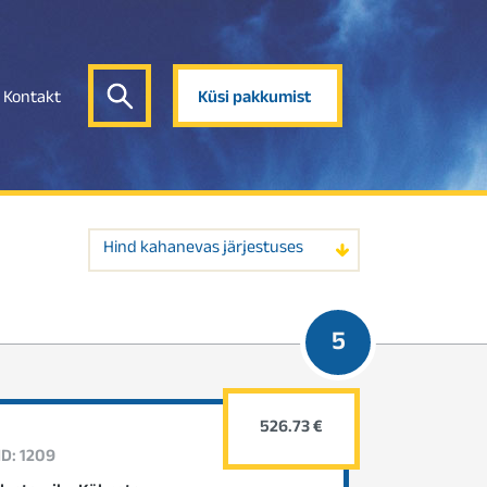
Kontakt
Küsi pakkumist
Hind kahanevas järjestuses
5
526.73 €
ID: 1209