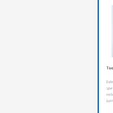
Too
Eel
spe
mitm
kat