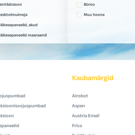
entilatsioon
Büroo
esktolmuimeja
Muu hoone
äikesepaneelid, akud
äikesepaneelid maaraamil
Kaubamärgid
ojuspumbad
Airobot
atsioonisoojuspumbad
Aspen
atsioon
Austria Email
epaneelid
Frico