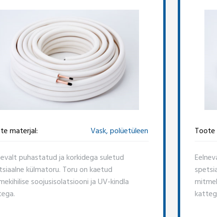
te materjal:
Vask, polüetüleen
Toote 
nevalt puhastatud ja korkidega suletud
Eelnev
tsiaalne külmatoru. Toru on kaetud
spetsi
ekihilise soojusisolatsiooni ja UV-kindla
mitmeki
tega.
katteg