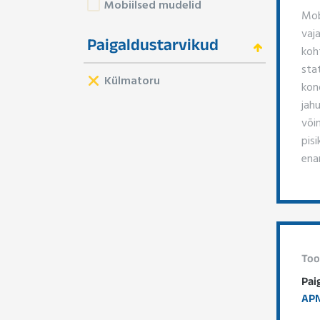
Mobiilsed mudelid
Mob
vaja
Paigaldustarvikud
koh
sta
Külmatoru
kon
jah
või
pis
enam
Too
Pai
APN