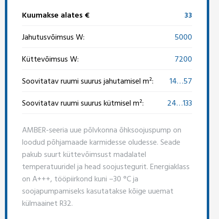
Kuumakse alates €
33
Jahutusvõimsus W:
5000
Küttevõimsus W:
7200
Soovitatav ruumi suurus jahutamisel m²:
14…57
Soovitatav ruumi suurus kütmisel m²:
24…133
AMBER-seeria uue põlvkonna õhksoojuspump on
loodud põhjamaade karmidesse oludesse. Seade
pakub suurt küttevõimsust madalatel
temperatuuridel ja head soojustegurit. Energiaklass
on A+++, tööpiirkond kuni –30 °C ja
soojapumpamiseks kasutatakse kõige uuemat
külmaainet R32.