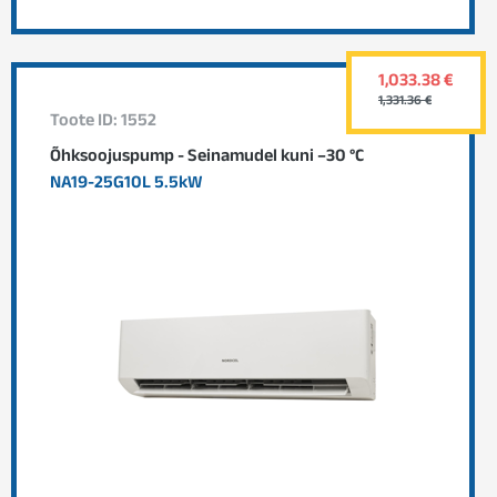
1,033.38 €
1,331.36 €
Toote ID: 1552
Õhksoojuspump - Seinamudel kuni –30 °C
NA19-25G10L 5.5kW