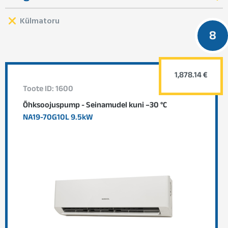
Külmatoru
8
1,878.14 €
Toote ID: 1600
Õhksoojuspump - Seinamudel kuni –30 °C
NA19-70G10L 9.5kW