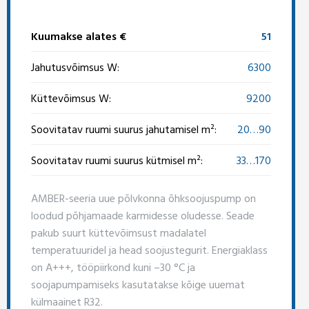
Kuumakse alates €
51
Jahutusvõimsus W:
6300
Küttevõimsus W:
9200
Soovitatav ruumi suurus jahutamisel m²:
20…90
Soovitatav ruumi suurus kütmisel m²:
33…170
AMBER-seeria uue põlvkonna õhksoojuspump on
loodud põhjamaade karmidesse oludesse. Seade
pakub suurt küttevõimsust madalatel
temperatuuridel ja head soojustegurit. Energiaklass
on A+++, tööpiirkond kuni –30 °C ja
soojapumpamiseks kasutatakse kõige uuemat
külmaainet R32.