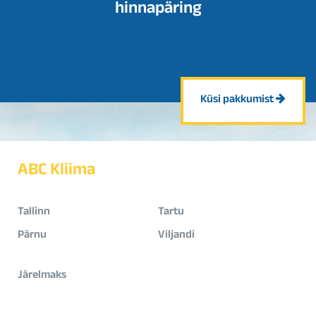
hinnapäring
Küsi pakkumist
ABC Kliima
Tallinn
Tartu
Pärnu
Viljandi
Järelmaks