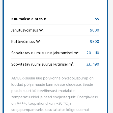
Kuumakse alates €
55
Jahutusvõimsus W:
9000
Küttevõimsus W:
9500
Soovitatav ruumi suurus jahutamisel m²:
20…110
Soovitatav ruumi suurus kütmisel m²:
33…190
AMBER-seeria uue põlvkonna õhksoojuspump on
loodud põhjamaade karmidesse oludesse. Seade
pakub suurt küttevõimsust madalatel
temperatuuridel ja head soojustegurit. Energiaklass
on A+++, tööpiirkond kuni –30 °C ja
soojapumpamiseks kasutatakse kõige uuemat