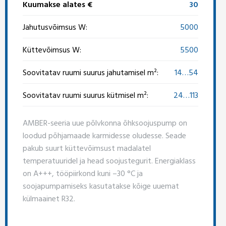
Kuumakse alates €
30
Jahutusvõimsus W:
5000
Küttevõimsus W:
5500
Soovitatav ruumi suurus jahutamisel m²:
14…54
Soovitatav ruumi suurus kütmisel m²:
24…113
AMBER-seeria uue põlvkonna õhksoojuspump on
loodud põhjamaade karmidesse oludesse. Seade
pakub suurt küttevõimsust madalatel
temperatuuridel ja head soojustegurit. Energiaklass
on A+++, tööpiirkond kuni –30 °C ja
soojapumpamiseks kasutatakse kõige uuemat
külmaainet R32.