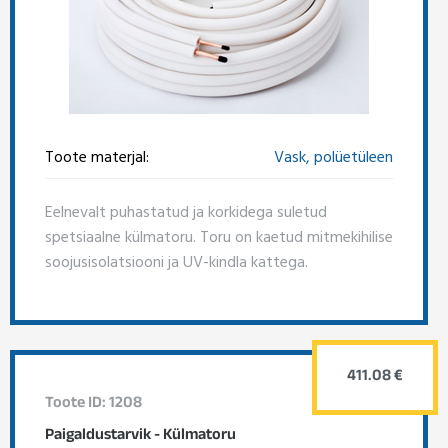
Toote materjal:
Vask, polüetüleen
Eelnevalt puhastatud ja korkidega suletud
spetsiaalne külmatoru. Toru on kaetud mitmekihilise
soojusisolatsiooni ja UV-kindla kattega.
411.08 €
Toote ID: 1208
Paigaldustarvik - Külmatoru