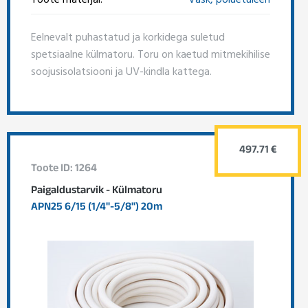
Eelnevalt puhastatud ja korkidega suletud
spetsiaalne külmatoru. Toru on kaetud mitmekihilise
soojusisolatsiooni ja UV-kindla kattega.
497.71 €
Toote ID: 1264
Paigaldustarvik - Külmatoru
APN25 6/15 (1/4"-5/8") 20m