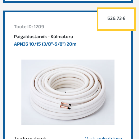
526.73 €
Toote ID: 1209
Paigaldustarvik - Külmatoru
APN35 10/15 (3/8"-5/8") 20m
Toote materjal:
Vask, polüetüleen