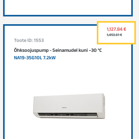
1,127.84 €
1,453.61 €
Toote ID: 1553
Õhksoojuspump - Seinamudel kuni –30 °C
NA19-35G10L 7.2kW