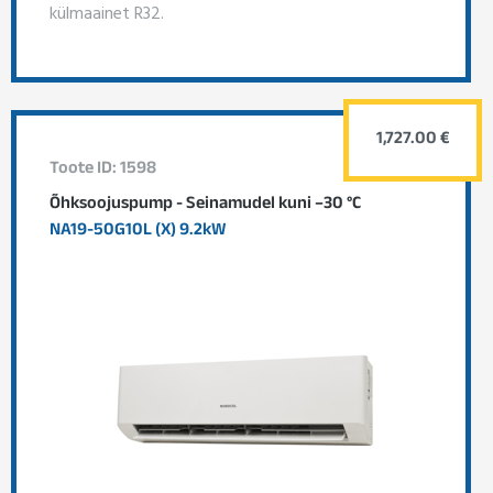
külmaainet R32.
1,727.00 €
Toote ID: 1598
Õhksoojuspump - Seinamudel kuni –30 °C
NA19-50G10L (X) 9.2kW