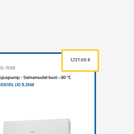
1,727.00 €
ID: 1598
juspump - Seinamudel kuni –30 °C
0G10L (X) 9.2kW