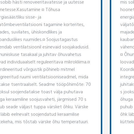
 sobib hästi renoveeritavatesse ja uutesse
mis so
netesse. ​Kasutamine ¤ Tõhusa
hoonet
giasäästliku sisse- ja
energia
jatõmbeventilatsiooni tagamine korterites,
väljat
des, suvilates, ühiskondlikes ja
majades
banduslikes ruumides. ​¤ Soojustagastus
kauban
ndab ventilatsioonil esinevaid soojakadusid. ​
vähenda
huniiskuse tasakaal ja juhitav õhuvahetus
¤ Õhun
ad individuaalselt reguleeritava mikrokliima. ​¤
loovad 
rdineeritud võrgustik põhineb mitmel
Koordi
egreeritud ruumi ventilatsiooniseadmel, mida
integr
itakse tsentraalselt. Seadme tööpõhimõte: 70
juhita
ooksul soojendatakse toast välja puhutava
s jook
ga keraamiline soojusvaheti, järgmised 70 s
õhuga 
ub seade väljast tuppa värsket õhku. Värske
puhub 
 läbib eelnevalt soojendatud keraamilise
õhk lä
tekeha, mis tõstab värske õhu temperatuuri.
küttek