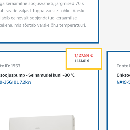
ga keraamiline soojusvaheti, järgmised 70 s
ub seade väljast tuppa värsket õhku. Värske
 läbib eelnevalt soojendatud keraamilise
tekeha, mis tõstab värske õhu temperatuuri.
1,127.84 €
1,453.61 €
te ID: 1553
Toote 
soojuspump - Seinamudel kuni –30 °C
Õhksoo
9-35G10L 7.2kW
NA19-5