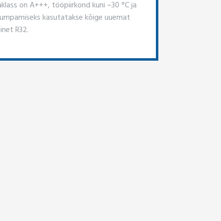
aklass on A+++, tööpiirkond kuni –30 °C ja
umpamiseks kasutatakse kõige uuemat
inet R32.