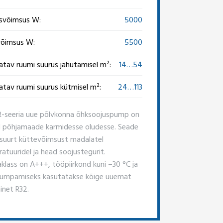
svõimsus W:
5000
õimsus W:
5500
atav ruumi suurus jahutamisel m²:
14…54
atav ruumi suurus kütmisel m²:
24…113
seeria uue põlvkonna õhksoojuspump on
 põhjamaade karmidesse oludesse. Seade
suurt küttevõimsust madalatel
atuuridel ja head soojustegurit.
aklass on A+++, tööpiirkond kuni –30 °C ja
umpamiseks kasutatakse kõige uuemat
inet R32.