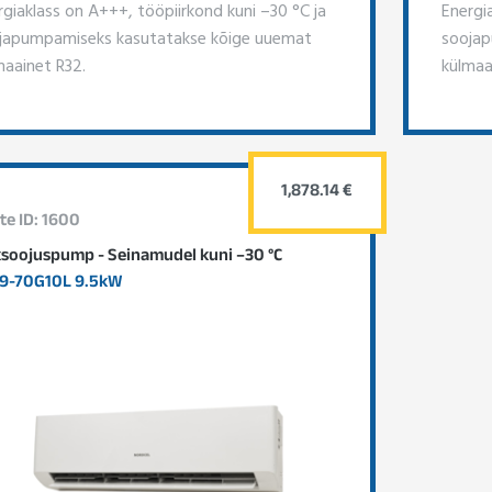
rgiaklass on A+++, tööpiirkond kuni –30 °C ja
Energi
japumpamiseks kasutatakse kõige uuemat
soojap
maainet R32.
külmaa
1,878.14 €
te ID: 1600
soojuspump - Seinamudel kuni –30 °C
9-70G10L 9.5kW