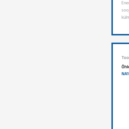
Ene
soo
kül
Too
Õhk
NA1