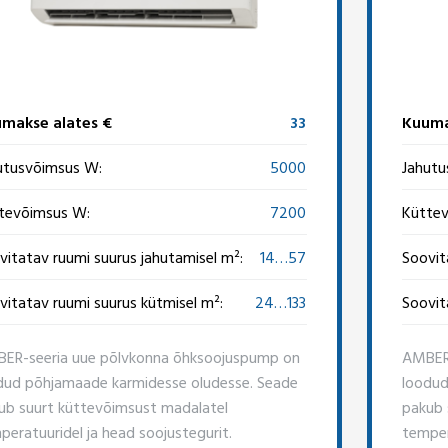
makse alates €
33
Kuuma
utusvõimsus W:
5000
Jahutu
tevõimsus W:
7200
Küttev
vitatav ruumi suurus jahutamisel m²:
14…57
Soovit
vitatav ruumi suurus kütmisel m²:
24…133
Soovit
ER-seeria uue põlvkonna õhksoojuspump on
AMBER-
dud põhjamaade karmidesse oludesse. Seade
loodud
ub suurt küttevõimsust madalatel
pakub 
peratuuridel ja head soojustegurit.
temper