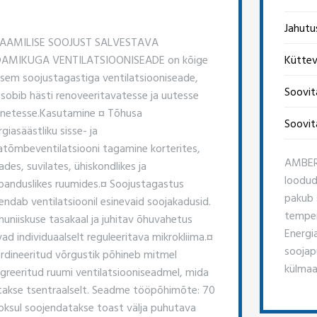
Jahutu
AAMILISE SOOJUST SALVESTAVA
AMIKUGA VENTILATSIOONISEADE on kõige
Küttev
ksem soojustagastiga ventilatsiooniseade,
Soovit
 sobib hästi renoveeritavatesse ja uutesse
netesse. ​Kasutamine ¤ Tõhusa
Soovit
giasäästliku sisse- ja
jatõmbeventilatsiooni tagamine korterites,
AMBER-
des, suvilates, ühiskondlikes ja
loodud
banduslikes ruumides. ​¤ Soojustagastus
pakub 
ndab ventilatsioonil esinevaid soojakadusid. ​
temper
huniiskuse tasakaal ja juhitav õhuvahetus
Energi
ad individuaalselt reguleeritava mikrokliima. ​¤
soojap
rdineeritud võrgustik põhineb mitmel
külmaa
egreeritud ruumi ventilatsiooniseadmel, mida
itakse tsentraalselt. Seadme tööpõhimõte: 70
ooksul soojendatakse toast välja puhutava