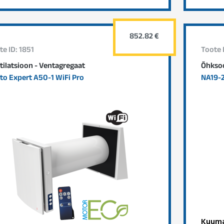
852.82 €
te ID: 1851
Toote 
tilatsioon - Ventagregaat
Õhksoo
to Expert A50-1 WiFi Pro
NA19-
Kuuma