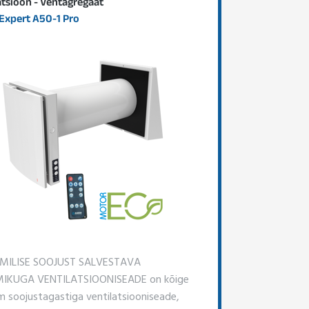
atsioon - Ventagregaat
Expert A50-1 Pro
MILISE SOOJUST SALVESTAVA
IKUGA VENTILATSIOONISEADE on kõige
m soojustagastiga ventilatsiooniseade,