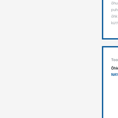
õhu
puh
õhk
küt
Too
Õhk
NA1