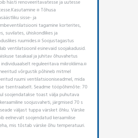
bib hästi renoveeritavatesse ja uutesse
esse. ​Kasutamine ¤ Tõhusa
säästliku sisse- ja
õmbeventilatsiooni tagamine korterites,
, suvilates, ühiskondlikes ja
duslikes ruumides. ​¤ Soojustagastus
b ventilatsioonil esinevaid soojakadusid. ​
iiskuse tasakaal ja juhitav õhuvahetus
individuaalselt reguleeritava mikrokliima. ​¤
neeritud võrgustik põhineb mitmel
eeritud ruumi ventilatsiooniseadmel, mida
kse tsentraalselt. Seadme tööpõhimõte: 70
sul soojendatakse toast välja puhutava
keraamiline soojusvaheti, järgmised 70 s
seade väljast tuppa värsket õhku. Värske
bib eelnevalt soojendatud keraamilise
eha, mis tõstab värske õhu temperatuuri.