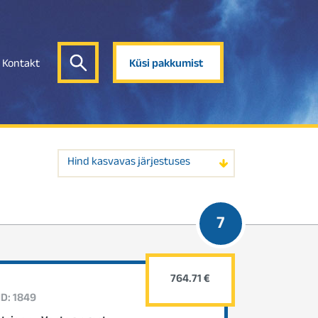
Kontakt
Küsi pakkumist
Hind kasvavas järjestuses
7
764.71 €
ID: 1849