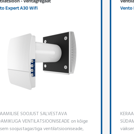
tilatsioon - Ventagregaat
Ventil
to Expert A30 Wifi
Vento 
AAMILISE SOOJUST SALVESTAVA
KERAA
AMIKUGA VENTILATSIOONISEADE on kõige
SÜDAM
ksem soojustagastiga ventilatsiooniseade,
väikse