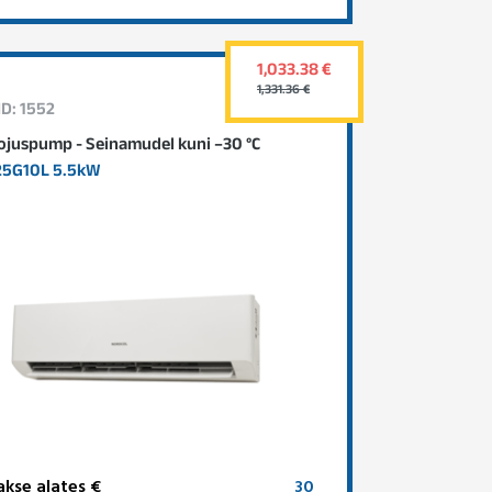
1,033.38 €
1,331.36 €
ID: 1552
juspump - Seinamudel kuni –30 °C
25G10L 5.5kW
kse alates €
30