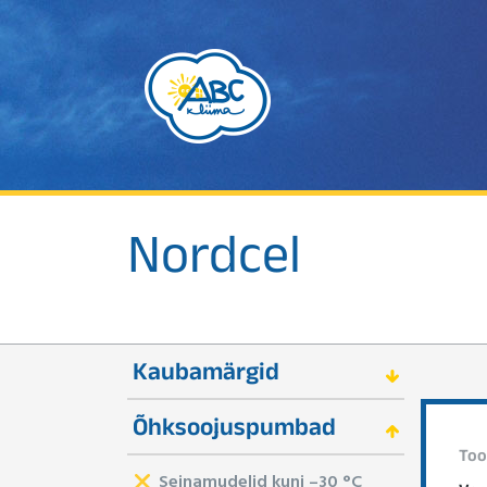
Nordcel
Kaubamärgid
Õhksoojuspumbad
Too
Seinamudelid kuni –30 °C