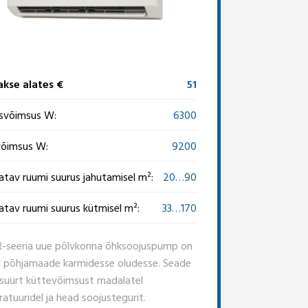
kse alates €
51
svõimsus W:
6300
õimsus W:
9200
atav ruumi suurus jahutamisel m²:
20…90
atav ruumi suurus kütmisel m²:
33…170
seeria uue põlvkonna õhksoojuspump on
 põhjamaade karmidesse oludesse. Seade
suurt küttevõimsust madalatel
atuuridel ja head soojustegurit.