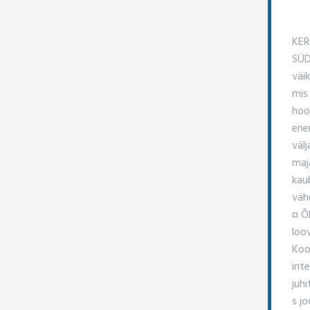
KER
SÜD
väi
mis
hoo
ener
väl
maja
kau
vähe
¤ Õ
loov
Koo
int
juh
s j