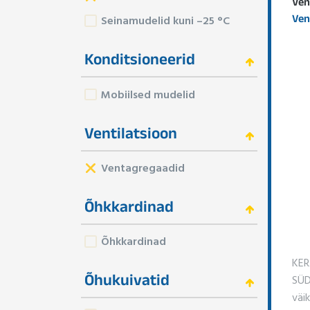
Ven
Ven
Seinamudelid kuni –25 °C
Konditsioneerid
Mobiilsed mudelid
Ventilatsioon
Ventagregaadid
Õhkkardinad
Õhkkardinad
KER
Õhukuivatid
SÜD
väi