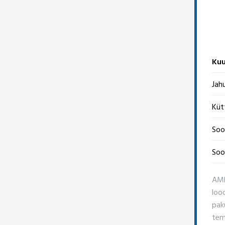
Kuu
Jah
Küt
Soo
Soo
AMB
loo
pak
tem