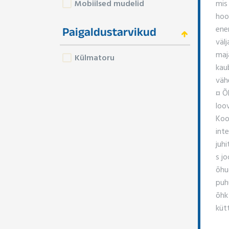
mis
Mobiilsed mudelid
hoo
ener
Paigaldustarvikud
väl
maja
Külmatoru
kau
vähe
¤ Õ
loov
Koo
int
juh
s j
õhu
puh
õhk
küt