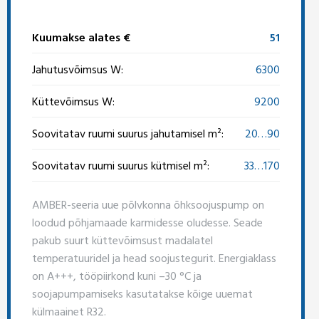
Kuumakse alates €
51
Jahutusvõimsus W:
6300
Küttevõimsus W:
9200
Soovitatav ruumi suurus jahutamisel m²:
20…90
Soovitatav ruumi suurus kütmisel m²:
33…170
AMBER-seeria uue põlvkonna õhksoojuspump on
loodud põhjamaade karmidesse oludesse. Seade
pakub suurt küttevõimsust madalatel
temperatuuridel ja head soojustegurit. Energiaklass
on A+++, tööpiirkond kuni –30 °C ja
soojapumpamiseks kasutatakse kõige uuemat
külmaainet R32.