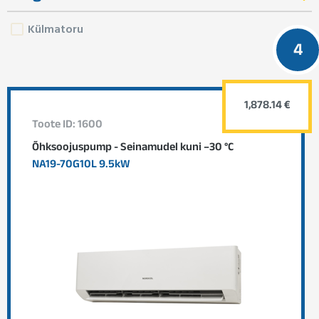
Külmatoru
4
1,878.14 €
Toote ID: 1600
Õhksoojuspump - Seinamudel kuni –30 °C
NA19-70G10L 9.5kW