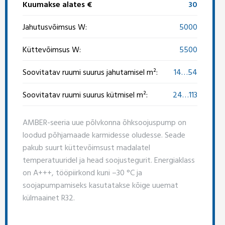
Kuumakse alates €
30
Jahutusvõimsus W:
5000
Küttevõimsus W:
5500
Soovitatav ruumi suurus jahutamisel m²:
14…54
Soovitatav ruumi suurus kütmisel m²:
24…113
AMBER-seeria uue põlvkonna õhksoojuspump on
loodud põhjamaade karmidesse oludesse. Seade
pakub suurt küttevõimsust madalatel
temperatuuridel ja head soojustegurit. Energiaklass
on A+++, tööpiirkond kuni –30 °C ja
soojapumpamiseks kasutatakse kõige uuemat
külmaainet R32.