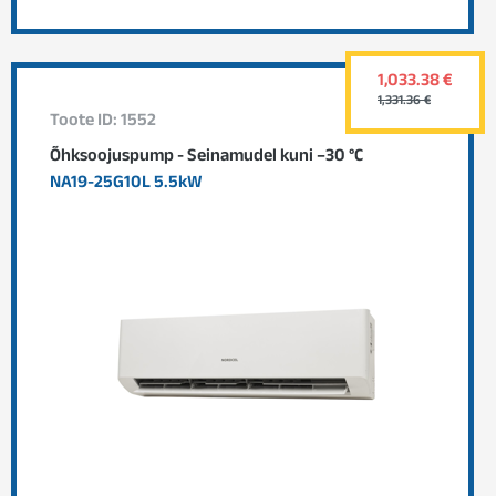
1,033.38 €
1,331.36 €
Toote ID: 1552
Õhksoojuspump - Seinamudel kuni –30 °C
NA19-25G10L 5.5kW