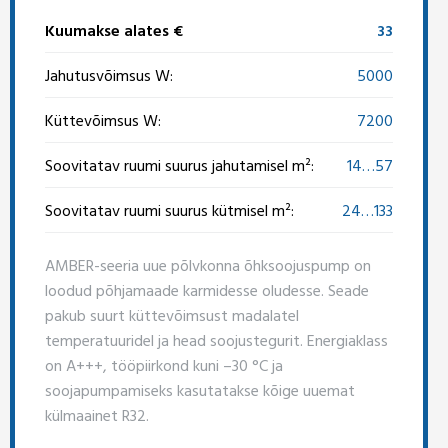
Kuumakse alates €
33
Jahutusvõimsus W:
5000
Küttevõimsus W:
7200
Soovitatav ruumi suurus jahutamisel m²:
14…57
Soovitatav ruumi suurus kütmisel m²:
24…133
AMBER-seeria uue põlvkonna õhksoojuspump on
loodud põhjamaade karmidesse oludesse. Seade
pakub suurt küttevõimsust madalatel
temperatuuridel ja head soojustegurit. Energiaklass
on A+++, tööpiirkond kuni –30 °C ja
soojapumpamiseks kasutatakse kõige uuemat
külmaainet R32.