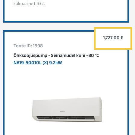
külmaainet R32.
1,727.00 €
Toote ID: 1598
Õhksoojuspump - Seinamudel kuni –30 °C
NA19-50G10L (X) 9.2kW