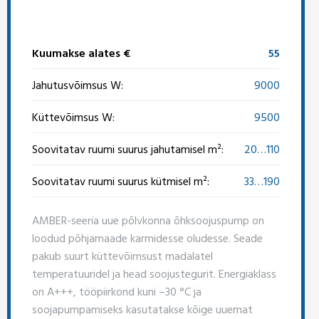
Kuumakse alates €
55
Jahutusvõimsus W:
9000
Küttevõimsus W:
9500
Soovitatav ruumi suurus jahutamisel m²:
20…110
Soovitatav ruumi suurus kütmisel m²:
33…190
AMBER-seeria uue põlvkonna õhksoojuspump on
loodud põhjamaade karmidesse oludesse. Seade
pakub suurt küttevõimsust madalatel
temperatuuridel ja head soojustegurit. Energiaklass
on A+++, tööpiirkond kuni –30 °C ja
soojapumpamiseks kasutatakse kõige uuemat