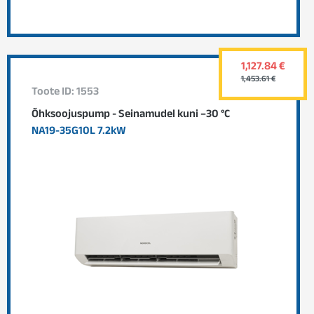
1,127.84 €
1,453.61 €
Toote ID: 1553
Õhksoojuspump - Seinamudel kuni –30 °C
NA19-35G10L 7.2kW