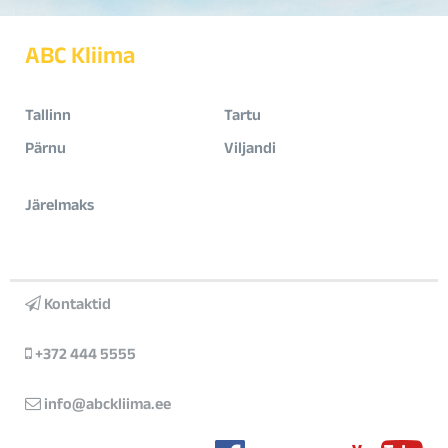
ABC Kliima
Tallinn
Tartu
Pärnu
Viljandi
Järelmaks
Kontaktid
+372 444 5555
info@abckliima.ee