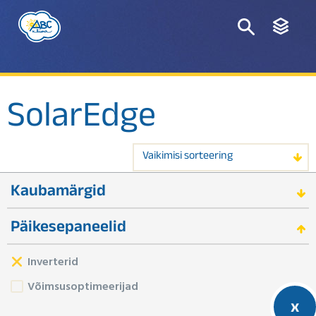
SolarEdge
Vaikimisi sorteering
Kaubamärgid
Päikesepaneelid
Inverterid
Võimsusoptimeerijad
x