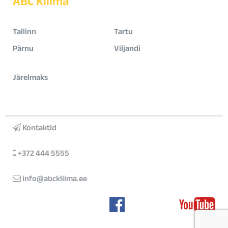
ABC Kliima
Tallinn
Tartu
Pärnu
Viljandi
Järelmaks
Kontaktid
+372 444 5555
info@abckliima.ee