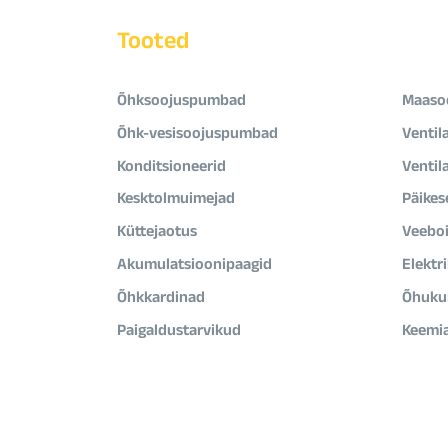
Tooted
Õhksoojuspumbad
Maaso
Õhk-vesisoojuspumbad
Ventil
Konditsioneerid
Ventil
Kesktolmuimejad
Päikes
Küttejaotus
Veeboi
Akumulatsioonipaagid
Elektr
Õhkkardinad
Õhukui
Paigaldustarvikud
Keemi