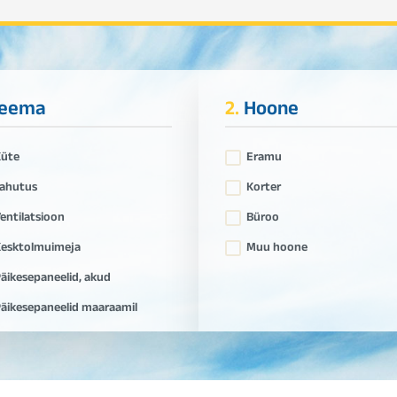
eema
2.
Hoone
Küte
Eramu
ahutus
Korter
entilatsioon
Büroo
esktolmuimeja
Muu hoone
äikesepaneelid, akud
äikesepaneelid maaraamil