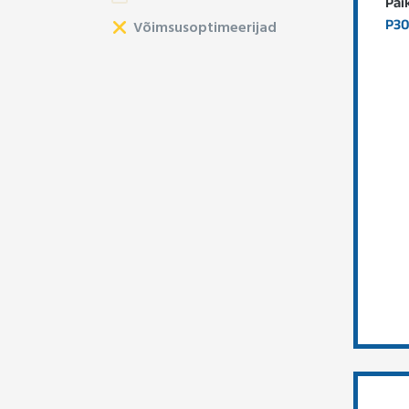
Päi
P3
Võimsusoptimeerijad