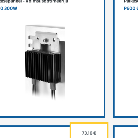
kesepaneel - Võimsusoptimeerija
Päikes
00 300W
P600
73.16 €