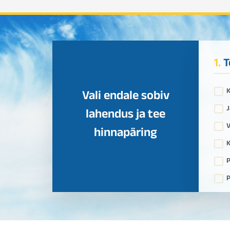
1.
T
Vali endale sobiv
J
lahendus ja tee
V
hinnapäring
K
P
P