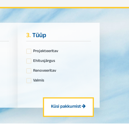
3.
Tüüp
Projekteeritav
Ehitusjärgus
Renoveeritav
Valmis
Küsi pakkumist