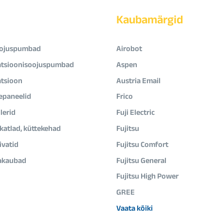
Kaubamärgid
ojuspumbad
Airobot
atsioonisoojuspumbad
Aspen
atsioon
Austria Email
epaneelid
Frico
lerid
Fuji Electric
ikatlad, küttekehad
Fujitsu
vatid
Fujitsu Comfort
akaubad
Fujitsu General
Fujitsu High Power
GREE
Vaata kõiki