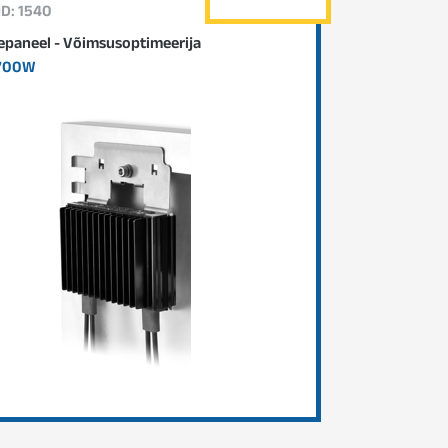
ID: 1540
epaneel - Võimsusoptimeerija
700W