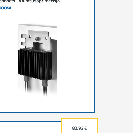
epaneel - Võimsusoptimeerija
 600W
82.92 €