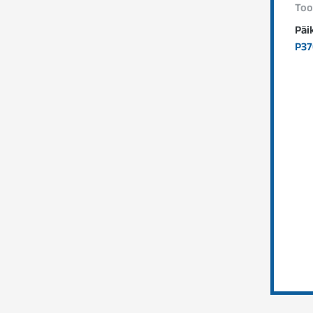
Too
Päi
P37