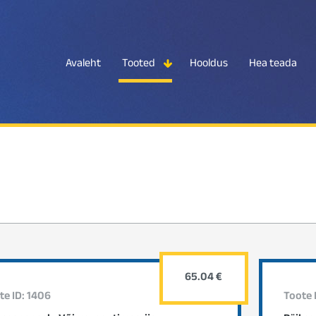
Avaleht
Tooted
Hooldus
Hea teada
65.04 €
te ID: 1406
Toote 