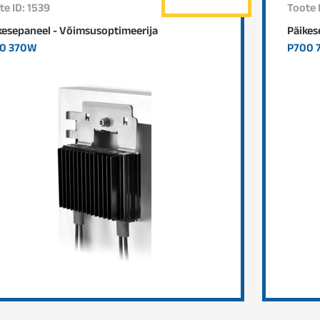
te ID: 1539
Toote 
kesepaneel - Võimsusoptimeerija
Päikes
0 370W
P700 