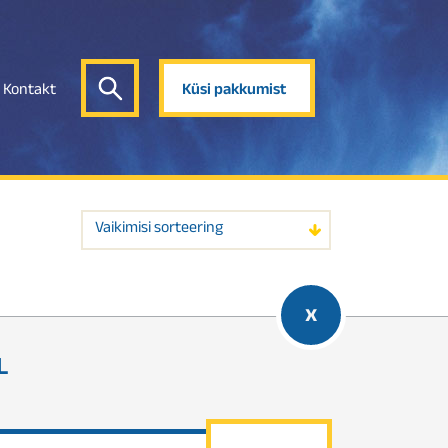
Kontakt
Küsi pakkumist
Vaikimisi sorteering
x
L