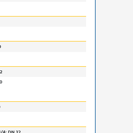
0
2
0
0
 1/4; DN 32