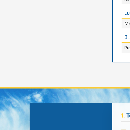
LU
Ma
ÜL
Pr
1.
T