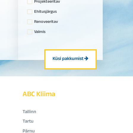
Projekteeritav
Ehitusjärgus
Renoveeritav
Valmis
Küsi pakkumist
ABC Kliima
Tallinn
Tartu
Pärnu