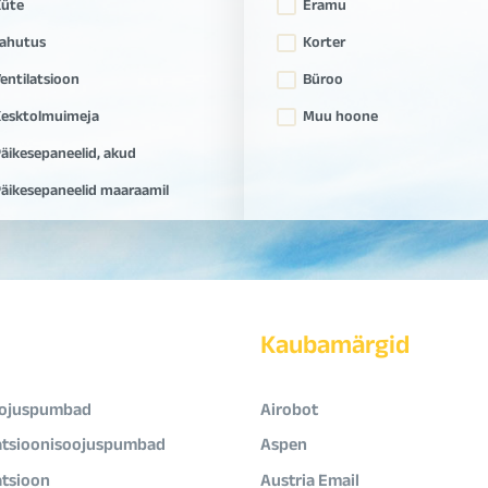
Küte
Eramu
ahutus
Korter
entilatsioon
Büroo
esktolmuimeja
Muu hoone
äikesepaneelid, akud
äikesepaneelid maaraamil
Kaubamärgid
ojuspumbad
Airobot
atsioonisoojuspumbad
Aspen
atsioon
Austria Email