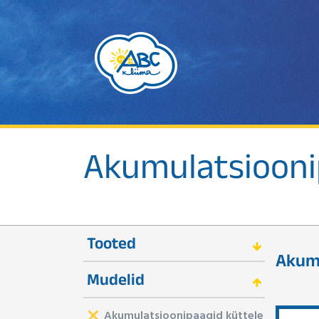
Akumulatsiooni
Tooted
Akumu
Mudelid
Akumulatsioonipaagid küttele