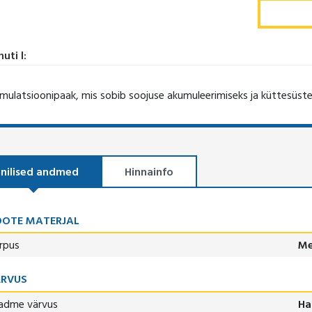
uti l:
mulatsioonipaak, mis sobib soojuse akumuleerimiseks ja küttesüs
nilised andmed
Hinnainfo
OTE MATERJAL
rpus
Me
ÄRVUS
adme värvus
Ha