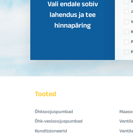
Vali endale sobiv
J
lahendus ja tee
V
hinnapäring
K
P
P
Tooted
Õhksoojuspumbad
Maaso
Õhk-vesisoojuspumbad
Ventil
Konditsioneerid
Ventil