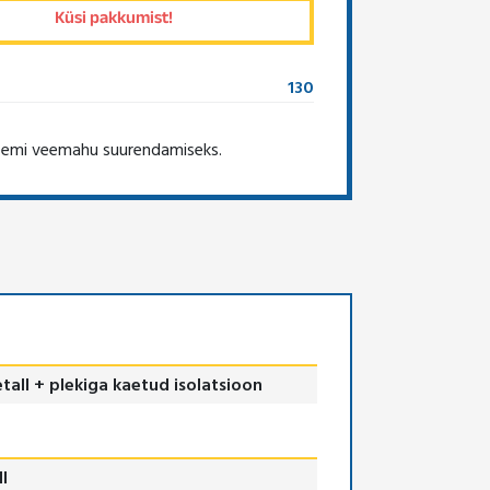
130
teemi veemahu suurendamiseks.
tall + plekiga kaetud isolatsioon
ll