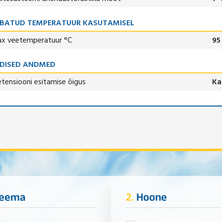
BATUD TEMPERATUUR KASUTAMISEL
x veetemperatuur °C
95
DISED ANDMED
etensiooni esitamise õigus
Ka
eema
2.
Hoone