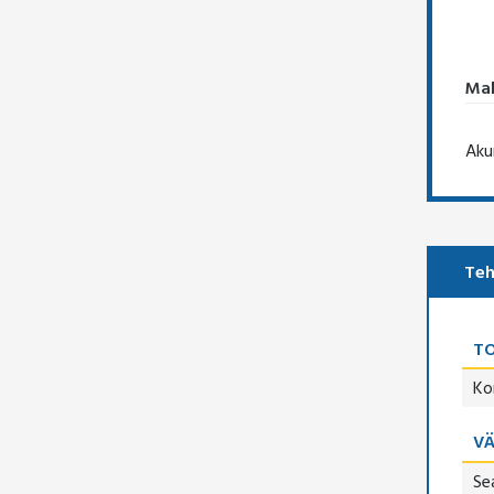
Mah
Aku
Teh
TO
Ko
V
Se