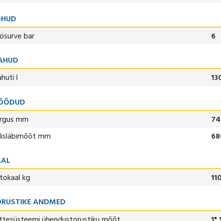
ÕHUD
ösurve bar
6
AHUD
huti l
13
ÕÕDUD
rgus mm
74
lisläbimõõt mm
68
AAL
tokaal kg
11
RUSTIKE ANDMED
ttesüsteemi ühendustorustiku mõõt
1"