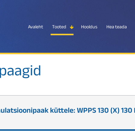
Avaleht
Tooted
Hooldus
Hea teada
paagid
latsioonipaak küttele: WPPS 130 (X) 130 