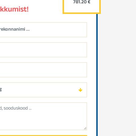
781.20 €
akkumist!