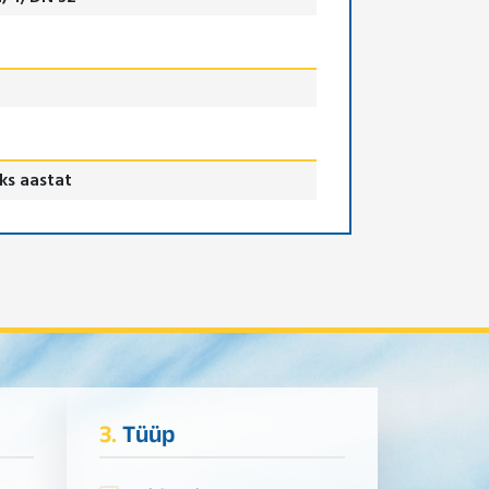
ks aastat
3.
Tüüp