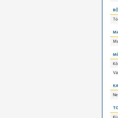
R
Tö
M
Ma
M
Kõ
Vä
K
Ne
TO
Kü