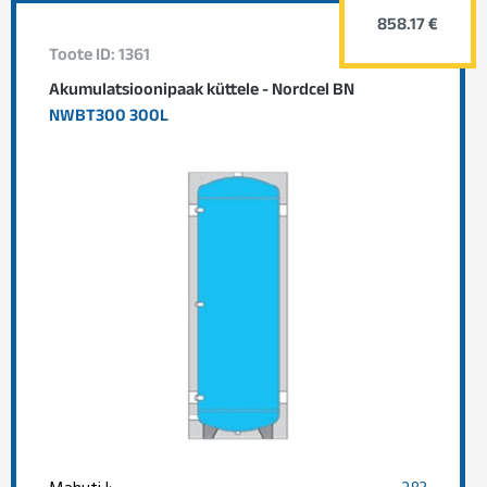
858.17 €
Toote ID: 1361
Akumulatsioonipaak küttele - Nordcel BN
NWBT300 300L
Mahuti l:
283