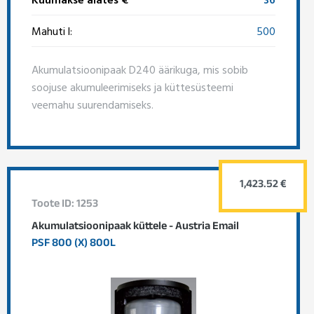
Mahuti l:
500
Akumulatsioonipaak D240 äärikuga, mis sobib
soojuse akumuleerimiseks ja küttesüsteemi
veemahu suurendamiseks.
1,423.52 €
Toote ID: 1253
Akumulatsioonipaak küttele - Austria Email
PSF 800 (X) 800L