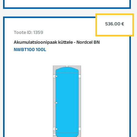
536.00 €
Toote ID: 1359
Akumulatsioonipaak küttele - Nordcel BN
NWBT100 100L