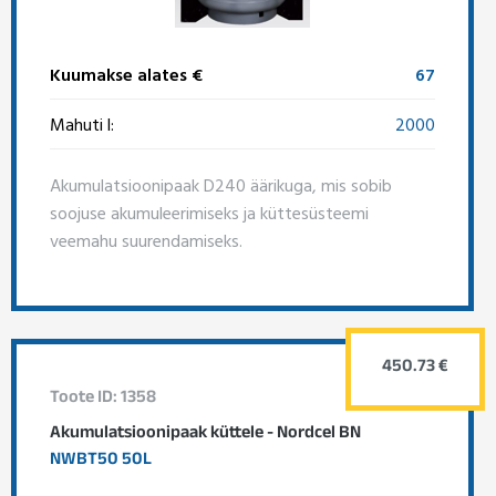
Kuumakse alates €
67
Mahuti l:
2000
Akumulatsioonipaak D240 äärikuga, mis sobib
soojuse akumuleerimiseks ja küttesüsteemi
veemahu suurendamiseks.
450.73 €
Toote ID: 1358
Akumulatsioonipaak küttele - Nordcel BN
NWBT50 50L