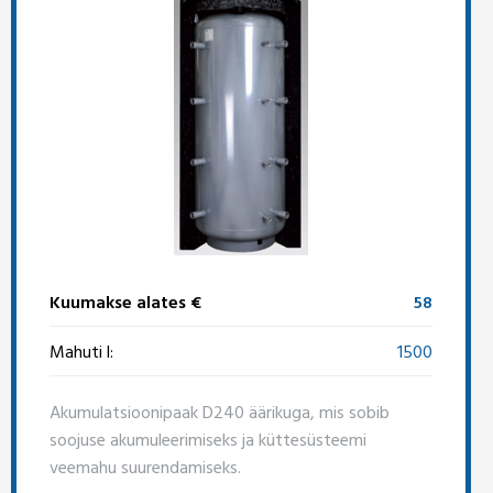
Kuumakse alates €
58
Mahuti l:
1500
Akumulatsioonipaak D240 äärikuga, mis sobib
soojuse akumuleerimiseks ja küttesüsteemi
veemahu suurendamiseks.