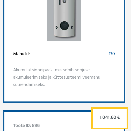
Mahuti l:
130
Akumulatsioonipaak, mis sobib soojuse
akumuleerimiseks ja küttesüsteemi veemahu
suurendamiseks.
1,041.60 €
Toote ID: 896