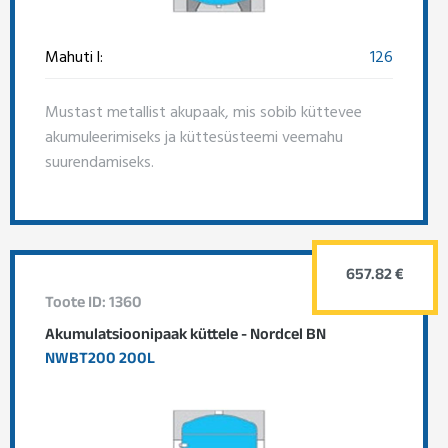
Mahuti l:
126
Mustast metallist akupaak, mis sobib küttevee
akumuleerimiseks ja küttesüsteemi veemahu
suurendamiseks.
657.82 €
Toote ID: 1360
Akumulatsioonipaak küttele - Nordcel BN
NWBT200 200L