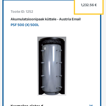
1,232.56 €
Toote ID: 1252
Akumulatsioonipaak küttele - Austria Email
PSF 500 (X) 500L
Kuumakse alates €
36