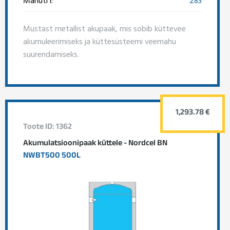
Mustast metallist akupaak, mis sobib küttevee
akumuleerimiseks ja küttesüsteemi veemahu
suurendamiseks.
1,293.78 €
Toote ID: 1362
Akumulatsioonipaak küttele - Nordcel BN
NWBT500 500L