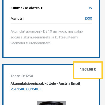
Kuumakse alates €
35
Mahuti l:
1000
Akumulatsioonipaak D240 äärikuga, mis sobib
soojuse akumuleerimiseks ja küttesüsteemi
veemahu suurendamiseks.
1,961.68 €
Toote ID: 1254
Akumulatsioonipaak küttele - Austria Email
PSF 1500 (X) 1500L