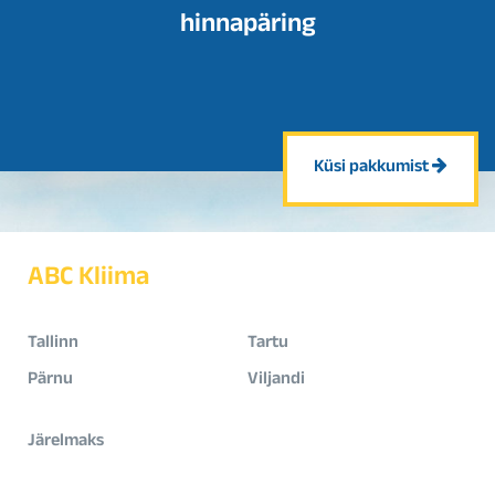
hinnapäring
Küsi pakkumist
ABC Kliima
Tallinn
Tartu
Pärnu
Viljandi
Järelmaks