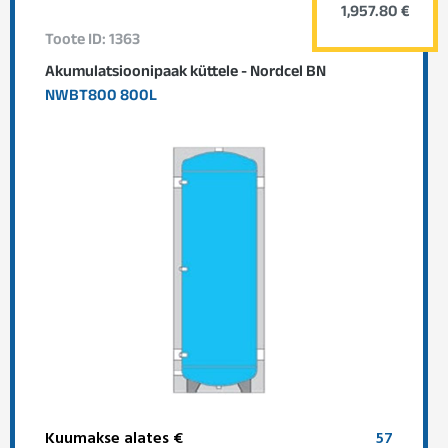
1,957.80 €
Toote ID: 1363
Akumulatsioonipaak küttele - Nordcel BN
NWBT800 800L
Kuumakse alates €
57