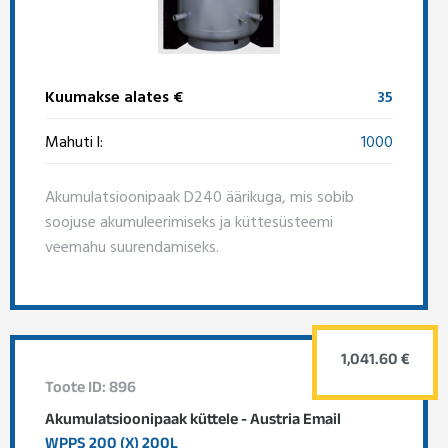
Kuumakse alates €
35
Mahuti l:
1000
Akumulatsioonipaak D240 äärikuga, mis sobib
soojuse akumuleerimiseks ja küttesüsteemi
veemahu suurendamiseks.
1,041.60 €
Toote ID: 896
Akumulatsioonipaak küttele - Austria Email
WPPS 200 (X) 200L