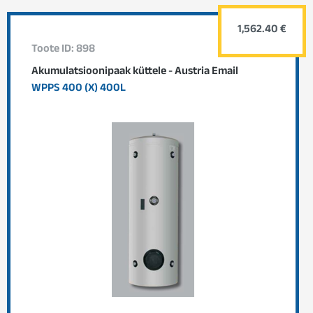
1,562.40 €
Toote ID: 898
Akumulatsioonipaak küttele - Austria Email
WPPS 400 (X) 400L