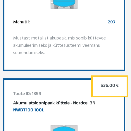
Mahuti l:
203
Mustast metallist akupaak, mis sobib küttevee
akumuleerimiseks ja küttesüsteemi veemahu
suurendamiseks.
536.00 €
Toote ID: 1359
Akumulatsioonipaak küttele - Nordcel BN
NWBT100 100L