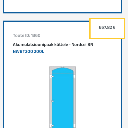
657.82 €
Toote ID: 1360
Akumulatsioonipaak küttele - Nordcel BN
NWBT200 200L