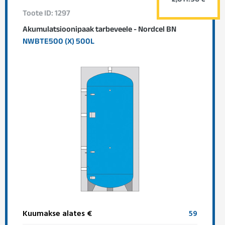
2,011.96 €
Toote ID: 1297
Akumulatsioonipaak tarbeveele - Nordcel BN
NWBTE500 (X) 500L
Kuumakse alates €
59