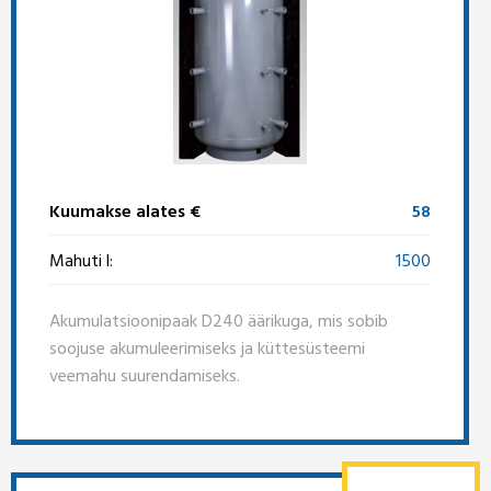
Kuumakse alates €
58
Mahuti l:
1500
Akumulatsioonipaak D240 äärikuga, mis sobib
soojuse akumuleerimiseks ja küttesüsteemi
veemahu suurendamiseks.