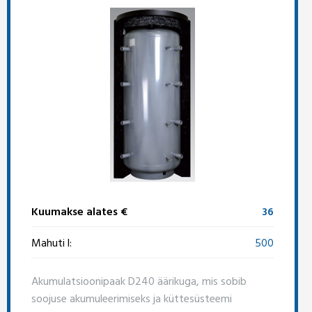
Kuumakse alates €
36
Mahuti l:
500
Akumulatsioonipaak D240 äärikuga, mis sobib
soojuse akumuleerimiseks ja küttesüsteemi