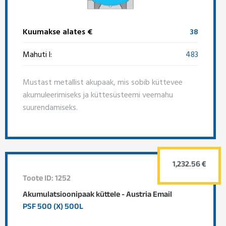
Kuumakse alates €
38
Mahuti l:
483
Mustast metallist akupaak, mis sobib küttevee
akumuleerimiseks ja küttesüsteemi veemahu
suurendamiseks.
1,232.56 €
Toote ID: 1252
Akumulatsioonipaak küttele - Austria Email
PSF 500 (X) 500L