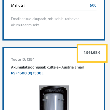
Mahuti l:
500
Emaileeritud akupaak, mis sobib tarbevee
akumuleerimiseks.
1,961.68 €
Toote ID: 1254
Akumulatsioonipaak küttele - Austria Email
PSF 1500 (X) 1500L