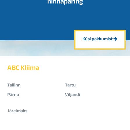
hinnapäring
Küsi pakkumist
ABC Kliima
Tallinn
Tartu
Pärnu
Viljandi
Järelmaks