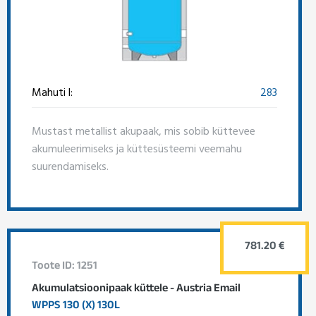
Mahuti l:
283
Mustast metallist akupaak, mis sobib küttevee
akumuleerimiseks ja küttesüsteemi veemahu
suurendamiseks.
781.20 €
Toote ID: 1251
Akumulatsioonipaak küttele - Austria Email
WPPS 130 (X) 130L