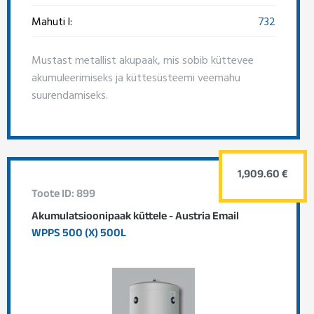
Mahuti l:
732
Mustast metallist akupaak, mis sobib küttevee
akumuleerimiseks ja küttesüsteemi veemahu
suurendamiseks.
1,909.60 €
Toote ID: 899
Akumulatsioonipaak küttele - Austria Email
WPPS 500 (X) 500L