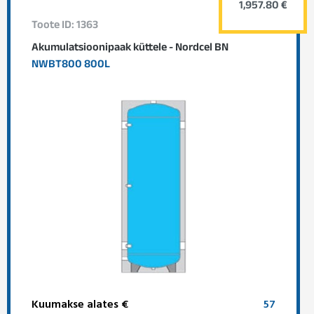
1,957.80 €
Toote ID: 1363
Akumulatsioonipaak küttele - Nordcel BN
NWBT800 800L
Kuumakse alates €
57