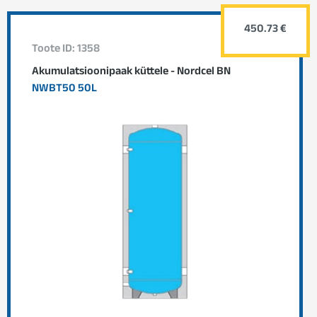
450.73 €
Toote ID: 1358
Akumulatsioonipaak küttele - Nordcel BN
NWBT50 50L