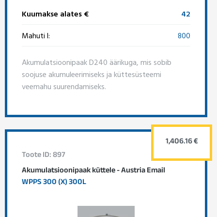
Kuumakse alates €
42
Mahuti l:
800
Akumulatsioonipaak D240 äärikuga, mis sobib
soojuse akumuleerimiseks ja küttesüsteemi
veemahu suurendamiseks.
1,406.16 €
Toote ID: 897
Akumulatsioonipaak küttele - Austria Email
WPPS 300 (X) 300L