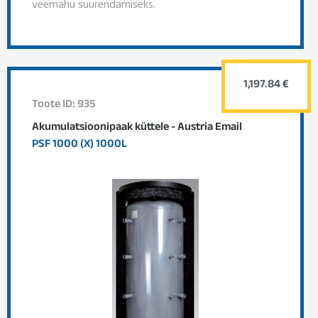
veemahu suurendamiseks.
1,197.84 €
Toote ID: 935
Akumulatsioonipaak küttele - Austria Email
PSF 1000 (X) 1000L