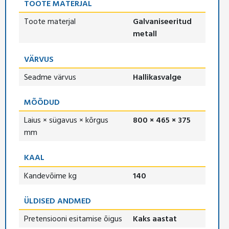
TOOTE MATERJAL
Toote materjal
Galvaniseeritud
metall
VÄRVUS
Seadme värvus
Hallikasvalge
MÕÕDUD
Laius × sügavus × kõrgus
800 × 465 × 375
mm
KAAL
Kandevõime kg
140
ÜLDISED ANDMED
Pretensiooni esitamise õigus
Kaks aastat