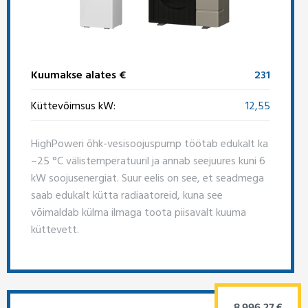
Kuumakse alates €
231
Küttevõimsus kW:
12,55
HighPoweri õhk-vesisoojuspump töötab edukalt ka
–25 °C välistemperatuuril ja annab seejuures kuni 6
kW soojusenergiat. Suur eelis on see, et seadmega
saab edukalt kütta radiaatoreid, kuna see
võimaldab külma ilmaga toota piisavalt kuuma
küttevett.