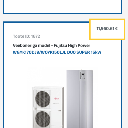
11,560.61 €
Toote ID: 1672
Veeboileriga mudel - Fujitsu High Power
WGYK170DJ9/WOYK150LJL DUO SUPER 15kW