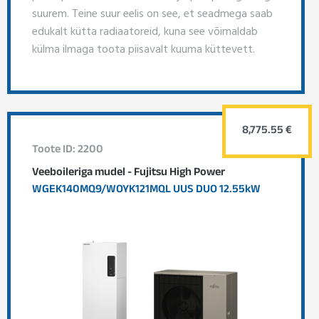
suurem. Teine suur eelis on see, et seadmega saab
edukalt kütta radiaatoreid, kuna see võimaldab
külma ilmaga toota piisavalt kuuma küttevett.
8,775.55 €
Toote ID: 2200
Veeboileriga mudel - Fujitsu High Power
WGEK140MQ9/WOYK121MQL UUS DUO 12.55kW