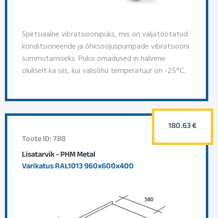
Spetsiaalne vibratsioonipuks, mis on väljatöötatud
konditsioneeride ja õhksoojuspumpade vibratsiooni
summutamiseks. Puksi omadused ei halvene
oluliselt ka siis, kui välisõhu temperatuur on -25°C.
180.63 €
Toote ID: 788
Lisatarvik - PHM Metal
Varikatus RAL1013 960x600x400