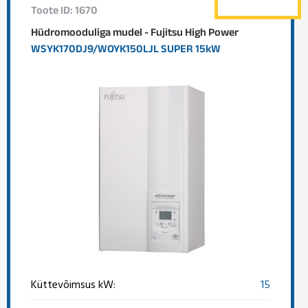
Toote ID: 1670
Hüdromooduliga mudel - Fujitsu High Power
WSYK170DJ9/WOYK150LJL SUPER 15kW
Küttevõimsus kW:
15