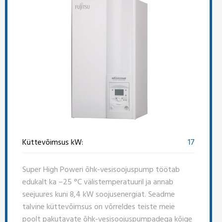
Küttevõimsus kW:
17
Super High Poweri õhk-vesisoojuspump töötab
edukalt ka –25 °C välistemperatuuril ja annab
seejuures kuni 8,4 kW soojusenergiat. Seadme
talvine küttevõimsus on võrreldes teiste meie
poolt pakutavate õhk-vesisoojuspumpadega kõige