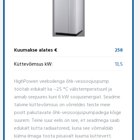
Kuumakse alates €
258
Küttevõimsus kW:
13,5
HighPoweri veeboileriga õhk-vesisoojuspump
töötab edukalt ka –25 °C välistemperatuuril ja
annab seejuures kuni 6 kW soojusenergiat. Seadme
talvine küttevõimsus on võrreldes teiste meie
poolt pakutavate õhk-vesisoojuspumpadega kõige
suurem. Teine suur eelis on see, et seadmega saab
edukalt kütta radiaatoreid, kuna see võimaldab
külma ilmaga toota piisavalt kuuma küttevett.