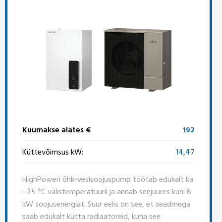
Kuumakse alates €
192
Küttevõimsus kW:
14,47
HighPoweri õhk-vesisoojuspump töötab edukalt ka
–25 °C välistemperatuuril ja annab seejuures kuni 6
kW soojusenergiat. Suur eelis on see, et seadmega
saab edukalt kütta radiaatoreid, kuna see