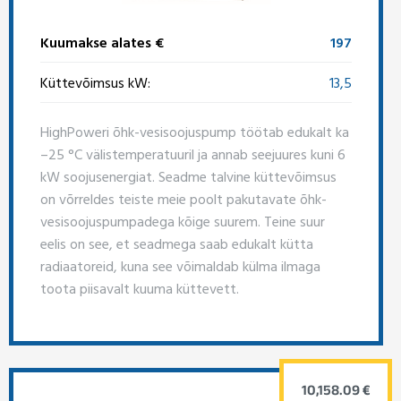
Kuumakse alates €
197
Küttevõimsus kW:
13,5
HighPoweri õhk-vesisoojuspump töötab edukalt ka
–25 °C välistemperatuuril ja annab seejuures kuni 6
kW soojusenergiat. Seadme talvine küttevõimsus
on võrreldes teiste meie poolt pakutavate õhk-
vesisoojuspumpadega kõige suurem. Teine suur
eelis on see, et seadmega saab edukalt kütta
radiaatoreid, kuna see võimaldab külma ilmaga
toota piisavalt kuuma küttevett.
10,158.09 €