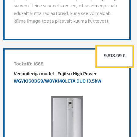
suurem. Teine suur eelis on see, et seadmega saab
edukalt kütta radiaatoreid, kuna see võimaldab
külma ilmaga toota piisavalt kuuma küttevett.
9,818.99 €
Toote ID: 1668
Veeboileriga mudel - Fujitsu High Power
WGYK160DG9/WOYK140LCTA DUO 13.5kW