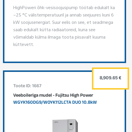
HighPoweri õhk-vesisoojuspump töötab edukalt ka
–25 °C välistemperatuuril ja annab seejuures kuni 6
kW soojusenergiat. Suur eelis on see, et seadmega
saab edukalt kütta radiaatoreid, kuna see
võimaldab külma ilmaga toota piisavalt kuuma
küttevett.
8,909.65 €
Toote ID: 1667
Veeboileriga mudel - Fujitsu High Power
WGYK160DG9/WOYK112LCTA DUO 10.8kW