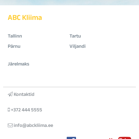
ABC Kliima
Tallinn
Tartu
Pärnu
Viljandi
Järelmaks
Kontaktid
+372 444 5555
info@abckliima.ee