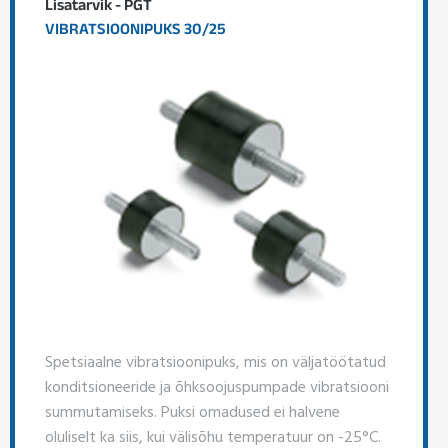
Lisatarvik - PGT
VIBRATSIOONIPUKS 30/25
Spetsiaalne vibratsioonipuks, mis on väljatöötatud
konditsioneeride ja õhksoojuspumpade vibratsiooni
summutamiseks. Puksi omadused ei halvene
oluliselt ka siis, kui välisõhu temperatuur on -25°C.