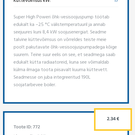
Küttevõimsus kW:
17
Super High Poweri õhk-vesisoojuspump töötab
edukalt ka –25 °C välistemperatuuril ja annab
seejuures kuni 8,4 kW soojusenergiat. Seadme
talvine küttevõimsus on võrreldes teiste meie
poolt pakutavate õhk-vesisoojuspumpadega kõige
suurem. Teine suur eelis on see, et seadmega saab
edukalt kütta radiaatoreid, kuna see võimaldab
külma ilmaga toota piisavalt kuuma küttevett.
Seadmesse on juba integreeritud 190L
soojatarbevee boiler.
2.34 €
Toote ID: 772