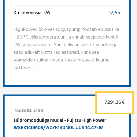
Küttevõimsus kW:
12,55
HighPoweri õhk-vesisoojuspump töötab edukalt ka
–25 °C välistemperatuuril ja annab seejuures kuni 6
kW soojusenergiat. Suur eelis on see, et seadmega
saab edukalt kütta radiaatoreid, kuna see
võimaldab külma ilmaga toota piisavalt kuuma
küttevett.
7,291.26 €
Toote ID: 2199
Hüdromooduliga mudel - Fujitsu High Power
WSEK140MQ9/WOYK140MQL UUS 14.47kW