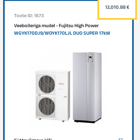
12,010.88 €
Toote ID: 1673
Veeboileriga mudel - Fujitsu High Power
WGYK170DJ9/WOYK170LJL DUO SUPER 17kW