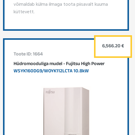
võimaldab külma ilmaga toota piisavalt kuuma
küttevett.
6,566.20 €
Toote ID: 1664
Hüdromooduliga mudel - Fujitsu High Power
WSYK160DG9/WOYK112LCTA 10.8kW