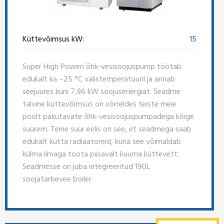
Küttevõimsus kW:
15
Super High Poweri õhk-vesisoojuspump töötab
edukalt ka –25 °C välistemperatuuril ja annab
seejuures kuni 7,86 kW soojusenergiat. Seadme
talvine küttevõimsus on võrreldes teiste meie
poolt pakutavate õhk-vesisoojuspumpadega kõige
suurem. Teine suur eelis on see, et seadmega saab
edukalt kütta radiaatoreid, kuna see võimaldab
külma ilmaga toota piisavalt kuuma küttevett.
Seadmesse on juba integreeritud 190L
soojatarbevee boiler.