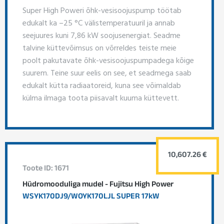
Super High Poweri õhk-vesisoojuspump töötab
edukalt ka –25 °C välistemperatuuril ja annab
seejuures kuni 7,86 kW soojusenergiat. Seadme
talvine küttevõimsus on võrreldes teiste meie
poolt pakutavate õhk-vesisoojuspumpadega kõige
suurem. Teine suur eelis on see, et seadmega saab
edukalt kütta radiaatoreid, kuna see võimaldab
külma ilmaga toota piisavalt kuuma küttevett.
10,607.26 €
Toote ID: 1671
Hüdromooduliga mudel - Fujitsu High Power
WSYK170DJ9/WOYK170LJL SUPER 17kW