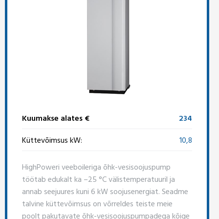
Kuumakse alates €
234
Küttevõimsus kW:
10,8
HighPoweri veeboileriga õhk-vesisoojuspump
töötab edukalt ka –25 °C välistemperatuuril ja
annab seejuures kuni 6 kW soojusenergiat. Seadme
talvine küttevõimsus on võrreldes teiste meie
poolt pakutavate õhk-vesisoojuspumpadega kõige