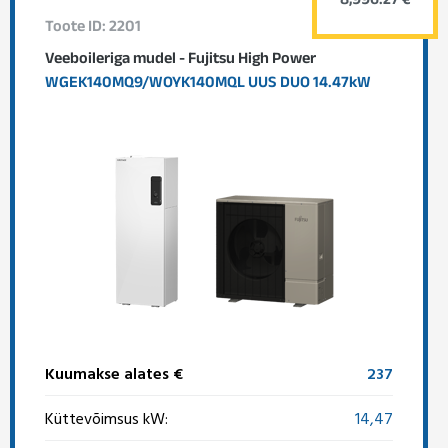
8,996.27 €
Toote ID: 2201
Veeboileriga mudel - Fujitsu High Power
WGEK140MQ9/WOYK140MQL UUS DUO 14.47kW
Kuumakse alates €
237
Küttevõimsus kW:
14,47