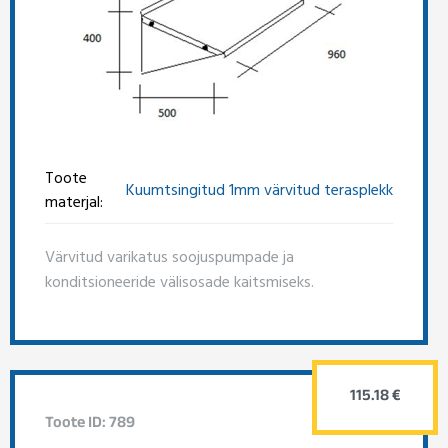
Toote
Kuumtsingitud 1mm värvitud terasplekk
materjal:
Värvitud varikatus soojuspumpade ja
konditsioneeride välisosade kaitsmiseks.
115.18 €
Toote ID: 789