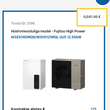
6,641.46 €
Toote ID: 2198
Hüdromooduliga mudel - Fujitsu High Power
WSEK140MQ9/WOYK121MQL UUS 12.55kW
Kuumakse alates €
175