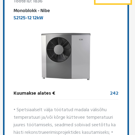
Toote ID: 1836
Monoblokk - Nibe
S2125-12 12kW
Kuumakse alates €
242
• Spetsiaalselt välja töötatud madala välisõhu
temperatuuri ja/või kõrge küttevee temperatuuri
juures töötamiseks, seadmed sobivad seetõttu ka
hästi rekonstrueerimisprojektides kasutamiseks; •