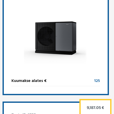
Kuumakse alates €
125
9,187.05 €