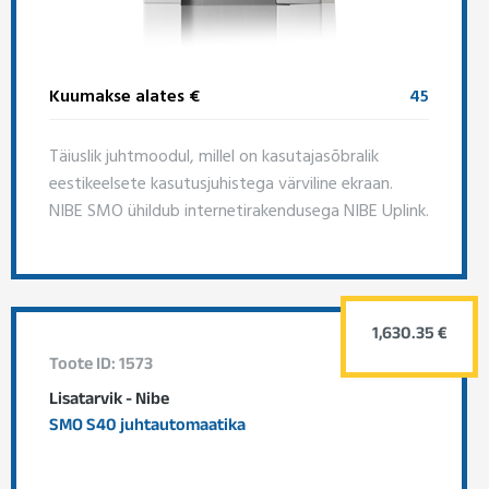
Kuumakse alates €
45
Täiuslik juhtmoodul, millel on kasutajasõbralik
eestikeelsete kasutusjuhistega värviline ekraan.
NIBE SMO ühildub internetirakendusega NIBE Uplink.
1,630.35 €
Toote ID: 1573
Lisatarvik - Nibe
SMO S40 juhtautomaatika