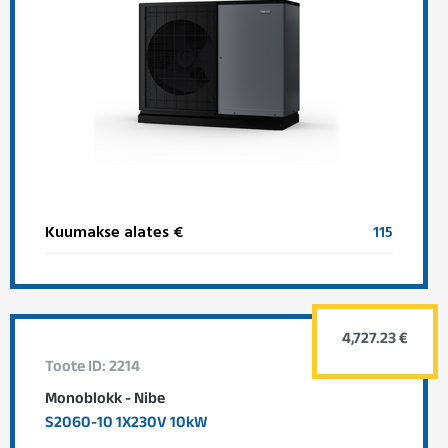
Kuumakse alates €
115
4,727.23 €
Toote ID: 2214
Monoblokk - Nibe
S2060-10 1X230V 10kW