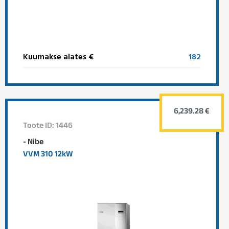
Kuumakse alates €
182
6,239.28 €
Toote ID: 1446
- Nibe
VVM 310 12kW