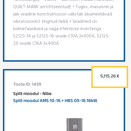
QUIET MARK sertifitseeritud!; • Tugev, massiivne ja
jäik seadme konstruktsioon välistab ebameeldivad
vibratsioonist tingitud helid; • Seadmed on
kolmefaasilised ja väga efektiivse inverteriga -
S2125-14 ja S2125-16 seade C10A 3x400A, S2125-
20 seade C16A 3x400A
5,115.26 €
Toote ID: 1439
Split moodul - Nibe
Split moodul AMS 10-16 + HBS 05-16 16kW