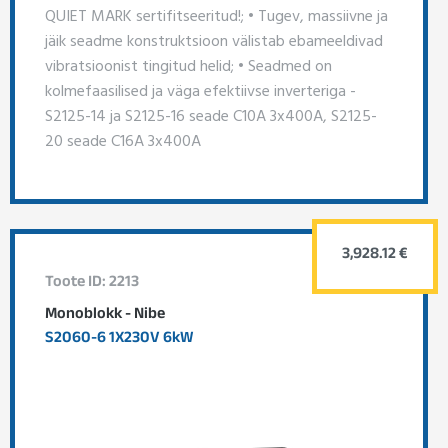
QUIET MARK sertifitseeritud!; • Tugev, massiivne ja
jäik seadme konstruktsioon välistab ebameeldivad
vibratsioonist tingitud helid; • Seadmed on
kolmefaasilised ja väga efektiivse inverteriga -
S2125-14 ja S2125-16 seade C10A 3x400A, S2125-
20 seade C16A 3x400A
3,928.12 €
Toote ID: 2213
Monoblokk - Nibe
S2060-6 1X230V 6kW