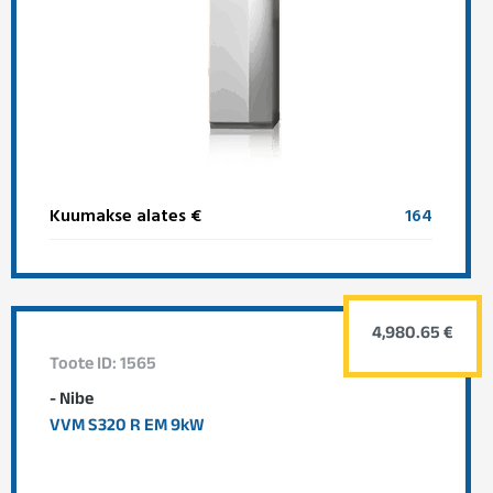
Kuumakse alates €
164
4,980.65 €
Toote ID: 1565
- Nibe
VVM S320 R EM 9kW