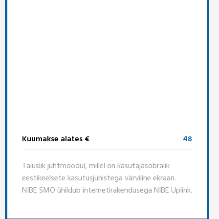
Kuumakse alates €
48
Täiuslik juhtmoodul, millel on kasutajasõbralik
eestikeelsete kasutusjuhistega värviline ekraan.
NIBE SMO ühildub internetirakendusega NIBE Uplink.