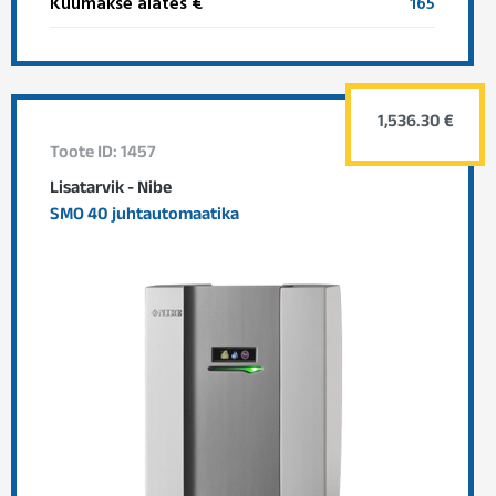
Kuumakse alates €
165
1,536.30 €
Toote ID: 1457
Lisatarvik - Nibe
SMO 40 juhtautomaatika