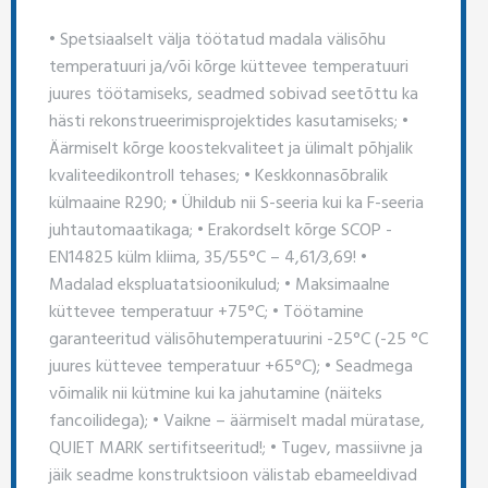
• Spetsiaalselt välja töötatud madala välisõhu
temperatuuri ja/või kõrge küttevee temperatuuri
juures töötamiseks, seadmed sobivad seetõttu ka
hästi rekonstrueerimisprojektides kasutamiseks; •
Äärmiselt kõrge koostekvaliteet ja ülimalt põhjalik
kvaliteedikontroll tehases; • Keskkonnasõbralik
külmaaine R290; • Ühildub nii S-seeria kui ka F-seeria
juhtautomaatikaga; • Erakordselt kõrge SCOP -
EN14825 külm kliima, 35/55°C – 4,61/3,69! •
Madalad ekspluatatsioonikulud; • Maksimaalne
küttevee temperatuur +75°C; • Töötamine
garanteeritud välisõhutemperatuurini -25°C (-25 °C
juures küttevee temperatuur +65°C); • Seadmega
võimalik nii kütmine kui ka jahutamine (näiteks
fancoilidega); • Vaikne – äärmiselt madal müratase,
QUIET MARK sertifitseeritud!; • Tugev, massiivne ja
jäik seadme konstruktsioon välistab ebameeldivad