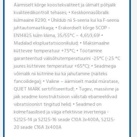
Äärmiselt kõrge koostekvaliteet ja ülimalt põhjalik
kvaliteedikontroll tehases; • Keskkonnasõbralik
külmaaine R290; • Ühildub nii S-seeria kui ka F-seeria
juhtautomaatikaga; • Erakordselt kõrge SCOP -
EN14825 külm kliima, 35/55°C – 4,61/3,69! •
Madalad ekspluatatsioonikulud; • Maksimaalne
küttevee temperatuur +75°C; • Töötamine
garanteeritud välisõhutemperatuurini -25°C (-25 °C
juures küttevee temperatuur +65°C); • Seadmega
võimalik nii kütmine kui ka jahutamine (näiteks
fancoilidega); • Vaikne – äärmiselt madal müratase,
QUIET MARK sertifitseeritud!; • Tugev, massiivne ja
jäik seadme konstruktsioon välistab ebameeldivad
vibratsioonist tingitud helid; • Seadmed on
kolmefaasilised ja väga efektiivse inverteriga -
S2125-14 ja S2125-16 seade C10A 3x400A, S2125-
20 seade C16A 3x400A