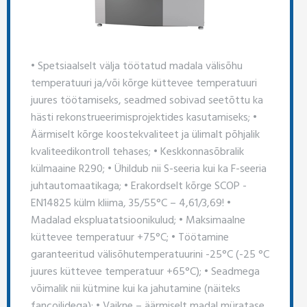
• Spetsiaalselt välja töötatud madala välisõhu
temperatuuri ja/või kõrge küttevee temperatuuri
juures töötamiseks, seadmed sobivad seetõttu ka
hästi rekonstrueerimisprojektides kasutamiseks; •
Äärmiselt kõrge koostekvaliteet ja ülimalt põhjalik
kvaliteedikontroll tehases; • Keskkonnasõbralik
külmaaine R290; • Ühildub nii S-seeria kui ka F-seeria
juhtautomaatikaga; • Erakordselt kõrge SCOP -
EN14825 külm kliima, 35/55°C – 4,61/3,69! •
Madalad ekspluatatsioonikulud; • Maksimaalne
küttevee temperatuur +75°C; • Töötamine
garanteeritud välisõhutemperatuurini -25°C (-25 °C
juures küttevee temperatuur +65°C); • Seadmega
võimalik nii kütmine kui ka jahutamine (näiteks
fancoilidega); • Vaikne – äärmiselt madal müratase,