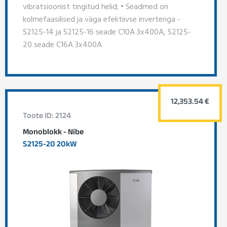
vibratsioonist tingitud helid; • Seadmed on
kolmefaasilised ja väga efektiivse inverteriga -
S2125-14 ja S2125-16 seade C10A 3x400A, S2125-
20 seade C16A 3x400A
12,353.54 €
Toote ID: 2124
Monoblokk - Nibe
S2125-20 20kW