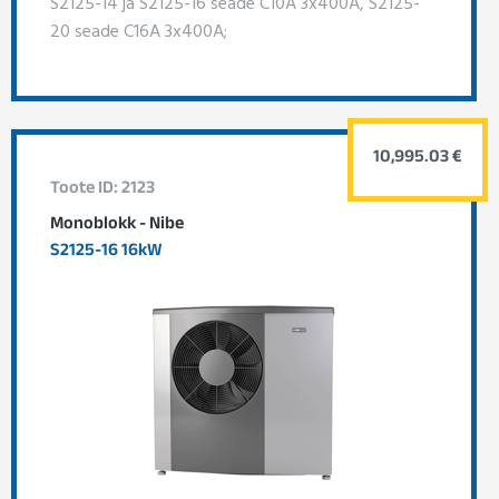
S2125-14 ja S2125-16 seade C10A 3x400A, S2125-
20 seade C16A 3x400A;
10,995.03 €
Toote ID: 2123
Monoblokk - Nibe
S2125-16 16kW