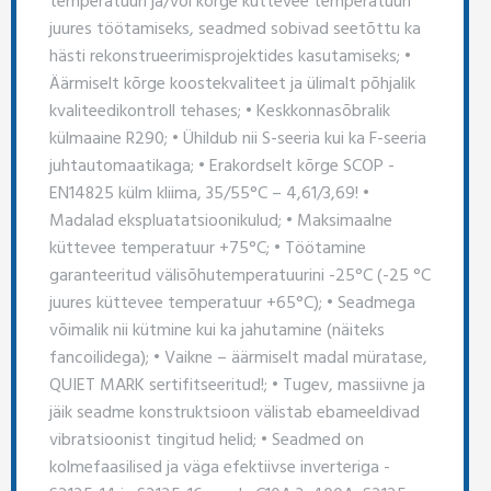
juures töötamiseks, seadmed sobivad seetõttu ka
hästi rekonstrueerimisprojektides kasutamiseks; •
Äärmiselt kõrge koostekvaliteet ja ülimalt põhjalik
kvaliteedikontroll tehases; • Keskkonnasõbralik
külmaaine R290; • Ühildub nii S-seeria kui ka F-seeria
juhtautomaatikaga; • Erakordselt kõrge SCOP -
EN14825 külm kliima, 35/55°C – 4,61/3,69! •
Madalad ekspluatatsioonikulud; • Maksimaalne
küttevee temperatuur +75°C; • Töötamine
garanteeritud välisõhutemperatuurini -25°C (-25 °C
juures küttevee temperatuur +65°C); • Seadmega
võimalik nii kütmine kui ka jahutamine (näiteks
fancoilidega); • Vaikne – äärmiselt madal müratase,
QUIET MARK sertifitseeritud!; • Tugev, massiivne ja
jäik seadme konstruktsioon välistab ebameeldivad
vibratsioonist tingitud helid; • Seadmed on
kolmefaasilised ja väga efektiivse inverteriga -