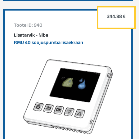
344.88 €
Toote ID: 940
Lisatarvik - Nibe
RMU 40 soojuspumba lisaekraan