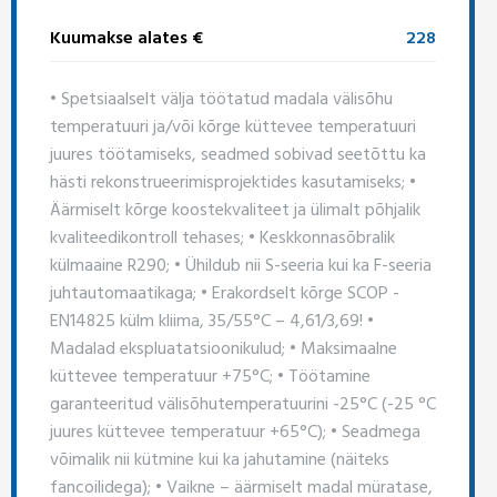
Kuumakse alates €
228
• Spetsiaalselt välja töötatud madala välisõhu
temperatuuri ja/või kõrge küttevee temperatuuri
juures töötamiseks, seadmed sobivad seetõttu ka
hästi rekonstrueerimisprojektides kasutamiseks; •
Äärmiselt kõrge koostekvaliteet ja ülimalt põhjalik
kvaliteedikontroll tehases; • Keskkonnasõbralik
külmaaine R290; • Ühildub nii S-seeria kui ka F-seeria
juhtautomaatikaga; • Erakordselt kõrge SCOP -
EN14825 külm kliima, 35/55°C – 4,61/3,69! •
Madalad ekspluatatsioonikulud; • Maksimaalne
küttevee temperatuur +75°C; • Töötamine
garanteeritud välisõhutemperatuurini -25°C (-25 °C
juures küttevee temperatuur +65°C); • Seadmega
võimalik nii kütmine kui ka jahutamine (näiteks
fancoilidega); • Vaikne – äärmiselt madal müratase,