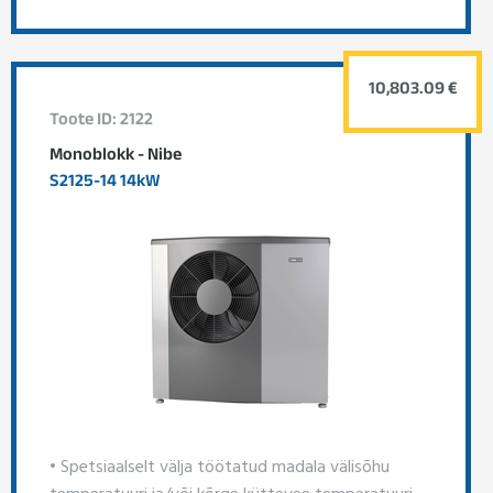
10,803.09 €
Toote ID: 2122
Monoblokk - Nibe
S2125-14 14kW
• Spetsiaalselt välja töötatud madala välisõhu
temperatuuri ja/või kõrge küttevee temperatuuri