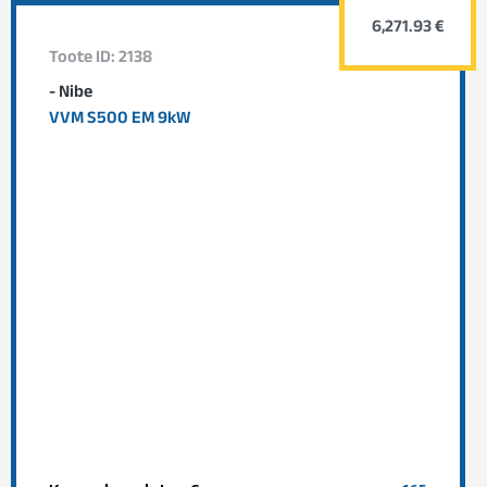
6,271.93 €
Toote ID: 2138
- Nibe
VVM S500 EM 9kW