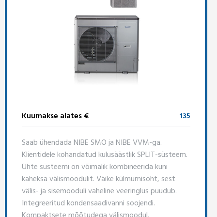
Kuumakse alates €
135
Saab ühendada NIBE SMO ja NIBE VVM-ga.
Klientidele kohandatud kulusäästlik SPLIT-süsteem.
Ühte süsteemi on võimalik kombineerida kuni
kaheksa välismoodulit. Väike külmumisoht, sest
välis- ja sisemooduli vaheline veeringlus puudub.
Integreeritud kondensaadivanni soojendi.
Kompaktsete mõõtudega välismoodul.