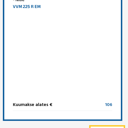
- Nibe
VVM 225 R EM
Kuumakse alates €
106