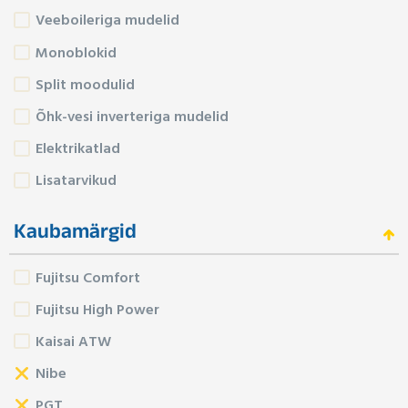
Veeboileriga mudelid
Monoblokid
Split moodulid
Õhk-vesi inverteriga mudelid
Elektrikatlad
Lisatarvikud
Kaubamärgid
Fujitsu Comfort
Fujitsu High Power
Kaisai ATW
Nibe
PGT