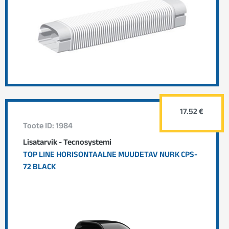
17.52 €
Toote ID: 1984
Lisatarvik - Tecnosystemi
TOP LINE HORISONTAALNE MUUDETAV NURK CPS-
72 BLACK