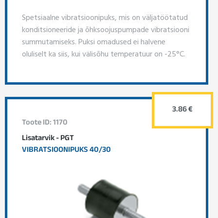
Spetsiaalne vibratsioonipuks, mis on väljatöötatud
konditsioneeride ja õhksoojuspumpade vibratsiooni
summutamiseks. Puksi omadused ei halvene
oluliselt ka siis, kui välisõhu temperatuur on -25°C.
3.86 €
Toote ID: 1170
Lisatarvik - PGT
VIBRATSIOONIPUKS 40/30