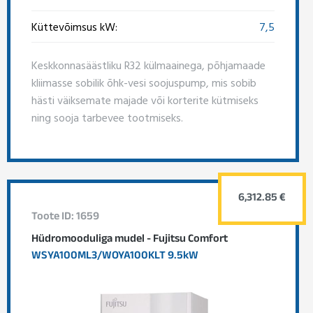
Küttevõimsus kW:
7,5
Keskkonnasäästliku R32 külmaainega, põhjamaade
kliimasse sobilik õhk-vesi soojuspump, mis sobib
hästi väiksemate majade või korterite kütmiseks
ning sooja tarbevee tootmiseks.
6,312.85 €
Toote ID: 1659
Hüdromooduliga mudel - Fujitsu Comfort
WSYA100ML3/WOYA100KLT 9.5kW