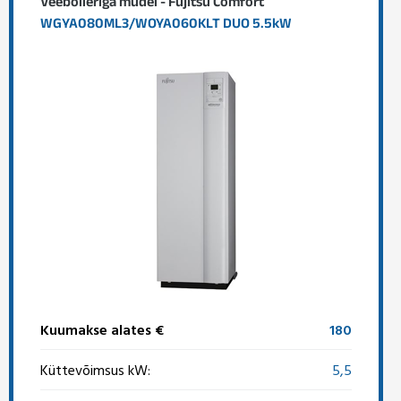
Veeboileriga mudel - Fujitsu Comfort
WGYA080ML3/WOYA060KLT DUO 5.5kW
Kuumakse alates €
180
Küttevõimsus kW:
5,5