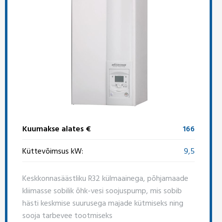
Kuumakse alates €
166
Küttevõimsus kW:
9,5
Keskkonnasäästliku R32 külmaainega, põhjamaade
kliimasse sobilik õhk-vesi soojuspump, mis sobib
hästi keskmise suurusega majade kütmiseks ning
sooja tarbevee tootmiseks