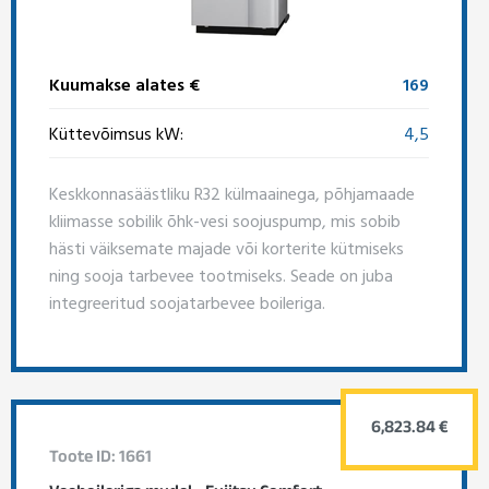
Kuumakse alates €
169
Küttevõimsus kW:
4,5
Keskkonnasäästliku R32 külmaainega, põhjamaade
kliimasse sobilik õhk-vesi soojuspump, mis sobib
hästi väiksemate majade või korterite kütmiseks
ning sooja tarbevee tootmiseks. Seade on juba
integreeritud soojatarbevee boileriga.
6,823.84 €
Toote ID: 1661