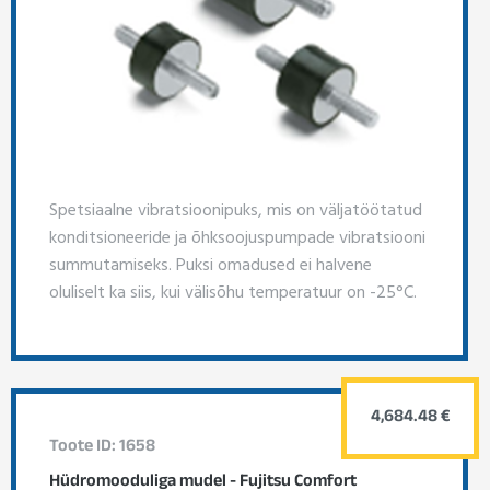
Spetsiaalne vibratsioonipuks, mis on väljatöötatud
konditsioneeride ja õhksoojuspumpade vibratsiooni
summutamiseks. Puksi omadused ei halvene
oluliselt ka siis, kui välisõhu temperatuur on -25°C.
4,684.48 €
Toote ID: 1658
Hüdromooduliga mudel - Fujitsu Comfort