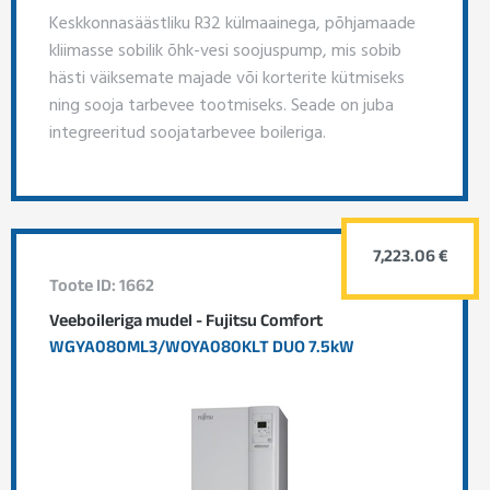
Keskkonnasäästliku R32 külmaainega, põhjamaade
kliimasse sobilik õhk-vesi soojuspump, mis sobib
hästi väiksemate majade või korterite kütmiseks
ning sooja tarbevee tootmiseks. Seade on juba
integreeritud soojatarbevee boileriga.
7,223.06 €
Toote ID: 1662
Veeboileriga mudel - Fujitsu Comfort
WGYA080ML3/WOYA080KLT DUO 7.5kW