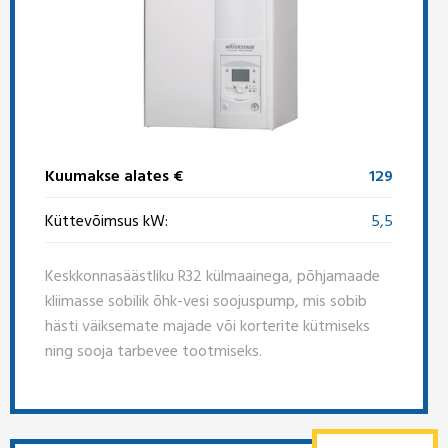
Kuumakse alates €
129
Küttevõimsus kW:
5,5
Keskkonnasäästliku R32 külmaainega, põhjamaade
kliimasse sobilik õhk-vesi soojuspump, mis sobib
hästi väiksemate majade või korterite kütmiseks
ning sooja tarbevee tootmiseks.