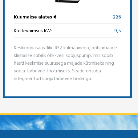
Kuumakse alates €
226
Küttevõimsus kW:
9,5
Keskkonnasäästliku R32 külmaainega, põhjamaade
kliimasse sobilik õhk-vesi soojuspump, mis sobib
hästi keskmise suurusega majade kütmiseks ning
sooja tarbevee tootmiseks. Seade on juba
integreeritud soojatarbevee boileriga.