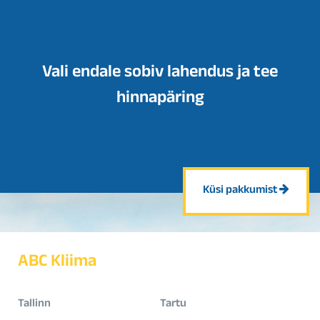
Vali endale sobiv lahendus ja tee
hinnapäring
Küsi pakkumist
ABC Kliima
Tallinn
Tartu