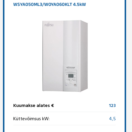
WSYA050ML3/WOYA060KLT 4.5kW
Kuumakse alates €
123
Küttevõimsus kW:
4,5