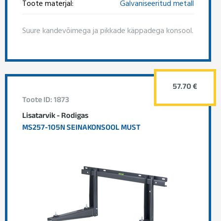
Toote materjal:
Galvaniseeritud metall
Suure kandevõimega ja pikkade käppadega konsool.
57.70 €
Toote ID: 1873
Lisatarvik - Rodigas
MS257-105N SEINAKONSOOL MUST