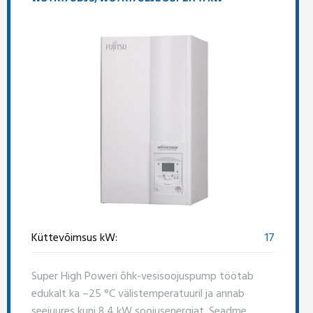
Küttevõimsus kW:
17
Super High Poweri õhk-vesisoojuspump töötab
edukalt ka –25 °C välistemperatuuril ja annab
seejuures kuni 8,4 kW soojusenergiat. Seadme