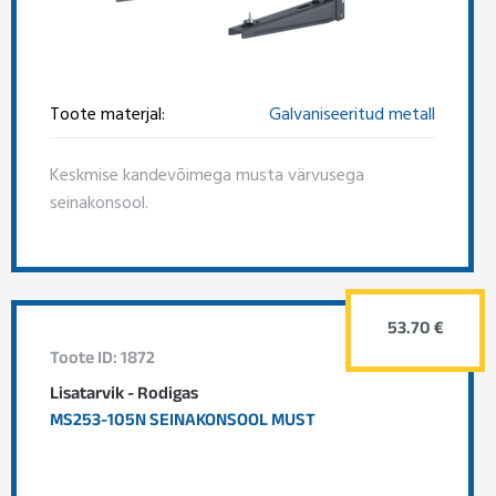
Toote materjal:
Galvaniseeritud metall
Keskmise kandevõimega musta värvusega
seinakonsool.
53.70 €
Toote ID: 1872
Lisatarvik - Rodigas
MS253-105N SEINAKONSOOL MUST