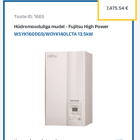
7,475.54 €
Toote ID: 1665
Hüdromooduliga mudel - Fujitsu High Power
WSYK160DG9/WOYK140LCTA 13.5kW