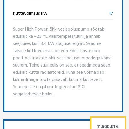
Küttevõimsus kW:
17
Super High Poweri õhk-vesisoojuspump töötab
edukalt ka –25 °C välistemperatuuril ja annab
seejuures kuni 8,4 kW soojusenergiat. Seadme
talvine küttevõimsus on võrreldes teiste meie
poolt pakutavate õhk-vesisoojuspumpadega kõige
suurem. Teine suur eelis on see, et seadmega saab
edukalt kütta radiaatoreid, kuna see võimaldab
külma ilmaga toota piisavalt kuuma küttevett.
Seadmesse on juba integreeritud 190L
soojatarbevee boiler.
11,560.61 €