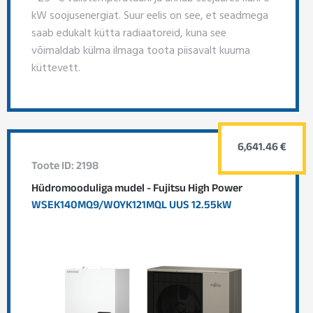
kW soojusenergiat. Suur eelis on see, et seadmega
saab edukalt kütta radiaatoreid, kuna see
võimaldab külma ilmaga toota piisavalt kuuma
küttevett.
6,641.46 €
Toote ID: 2198
Hüdromooduliga mudel - Fujitsu High Power
WSEK140MQ9/WOYK121MQL UUS 12.55kW