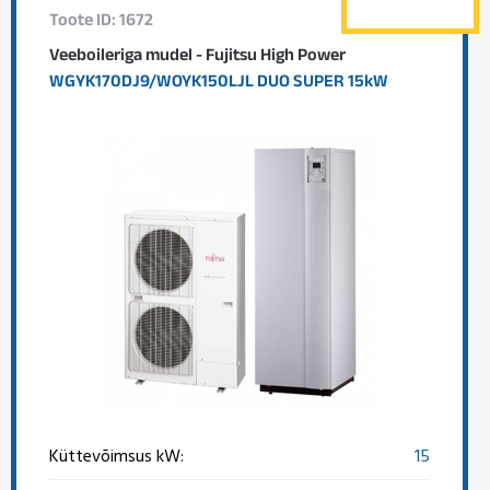
Toote ID: 1672
Veeboileriga mudel - Fujitsu High Power
WGYK170DJ9/WOYK150LJL DUO SUPER 15kW
Küttevõimsus kW:
15