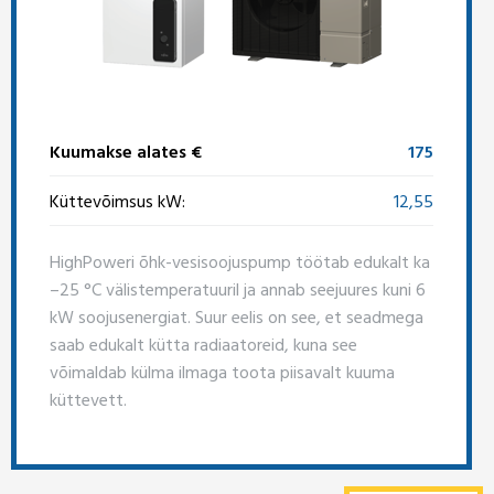
Kuumakse alates €
175
Küttevõimsus kW:
12,55
HighPoweri õhk-vesisoojuspump töötab edukalt ka
–25 °C välistemperatuuril ja annab seejuures kuni 6
kW soojusenergiat. Suur eelis on see, et seadmega
saab edukalt kütta radiaatoreid, kuna see
võimaldab külma ilmaga toota piisavalt kuuma
küttevett.