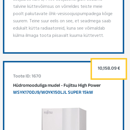
talvine küttevõimsus on võrreldes teiste meie
poolt pakutavate õhk-vesisoojuspumpadega kõige
suurem. Teine suur eelis on see, et seadmega saab
edukalt kütta radiaatoreid, kuna see võimaldab
külma ilmaga toota piisavalt kuuma küttevett.
10,158.09 €
Toote ID: 1670
Hüdromooduliga mudel - Fujitsu High Power
WSYK170DJ9/WOYK150LJL SUPER 15kW