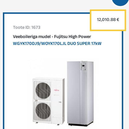
12,010.88 €
Toote ID: 1673
Veeboileriga mudel - Fujitsu High Power
WGYK170DJ9/WOYK170LJL DUO SUPER 17kW