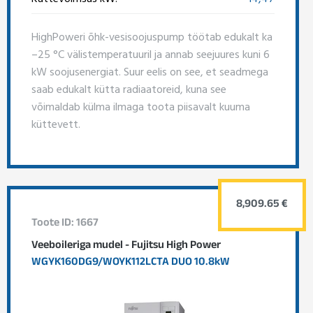
HighPoweri õhk-vesisoojuspump töötab edukalt ka
–25 °C välistemperatuuril ja annab seejuures kuni 6
kW soojusenergiat. Suur eelis on see, et seadmega
saab edukalt kütta radiaatoreid, kuna see
võimaldab külma ilmaga toota piisavalt kuuma
küttevett.
8,909.65 €
Toote ID: 1667
Veeboileriga mudel - Fujitsu High Power
WGYK160DG9/WOYK112LCTA DUO 10.8kW