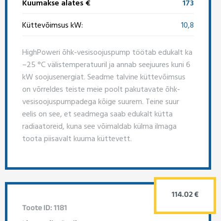
Kuumakse alates €
173
Küttevõimsus kW:
10,8
HighPoweri õhk-vesisoojuspump töötab edukalt ka
–25 °C välistemperatuuril ja annab seejuures kuni 6
kW soojusenergiat. Seadme talvine küttevõimsus
on võrreldes teiste meie poolt pakutavate õhk-
vesisoojuspumpadega kõige suurem. Teine suur
eelis on see, et seadmega saab edukalt kütta
radiaatoreid, kuna see võimaldab külma ilmaga
toota piisavalt kuuma küttevett.
114.02 €
Toote ID: 1181