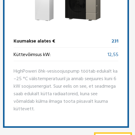
Kuumakse alates €
231
Küttevõimsus kW:
12,55
HighPoweri õhk-vesisoojuspump töötab edukalt ka
–25 °C välistemperatuuril ja annab seejuures kuni 6
kW soojusenergiat. Suur eelis on see, et seadmega
saab edukalt kütta radiaatoreid, kuna see
võimaldab külma ilmaga toota piisavalt kuuma
küttevett.