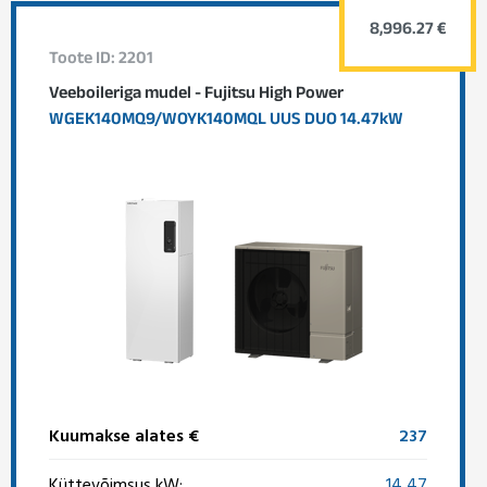
8,996.27 €
Toote ID: 2201
Veeboileriga mudel - Fujitsu High Power
WGEK140MQ9/WOYK140MQL UUS DUO 14.47kW
Kuumakse alates €
237
Küttevõimsus kW:
14,47