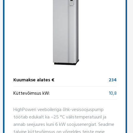
Kuumakse alates €
234
Küttevõimsus kW:
10,8
HighPoweri veeboileriga õhk-vesisoojuspump
töötab edukalt ka –25 °C välistemperatuuril ja
annab seejuures kuni 6 kW soojusenergiat. Seadme
talvine küttevõimsus on võrreldes teiste meie