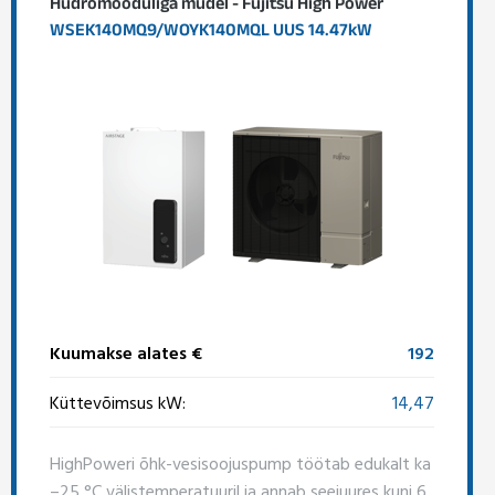
Hüdromooduliga mudel - Fujitsu High Power
WSEK140MQ9/WOYK140MQL UUS 14.47kW
Kuumakse alates €
192
Küttevõimsus kW:
14,47
HighPoweri õhk-vesisoojuspump töötab edukalt ka
–25 °C välistemperatuuril ja annab seejuures kuni 6