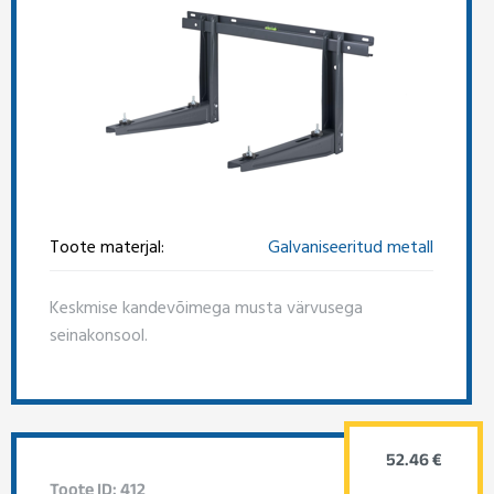
Toote materjal:
Galvaniseeritud metall
Keskmise kandevõimega musta värvusega
seinakonsool.
52.46 €
Toote ID: 412