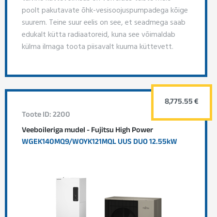
poolt pakutavate õhk-vesisoojuspumpadega kõige
suurem. Teine suur eelis on see, et seadmega saab
edukalt kütta radiaatoreid, kuna see võimaldab
külma ilmaga toota piisavalt kuuma küttevett.
8,775.55 €
Toote ID: 2200
Veeboileriga mudel - Fujitsu High Power
WGEK140MQ9/WOYK121MQL UUS DUO 12.55kW