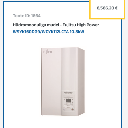
6,566.20 €
Toote ID: 1664
Hüdromooduliga mudel - Fujitsu High Power
WSYK160DG9/WOYK112LCTA 10.8kW