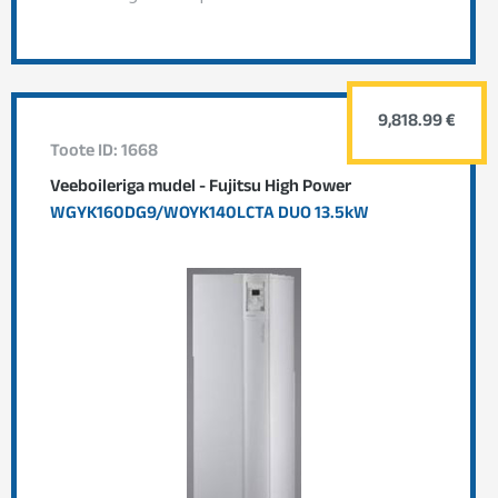
9,818.99 €
Toote ID: 1668
Veeboileriga mudel - Fujitsu High Power
WGYK160DG9/WOYK140LCTA DUO 13.5kW