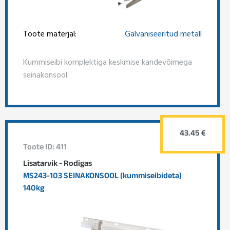
Toote materjal:
Galvaniseeritud metall
Kummiseibi komplektiga keskmise kandevõimega
seinakonsool.
43.45 €
Toote ID: 411
Lisatarvik - Rodigas
MS243-103 SEINAKONSOOL (kummiseibideta)
140kg