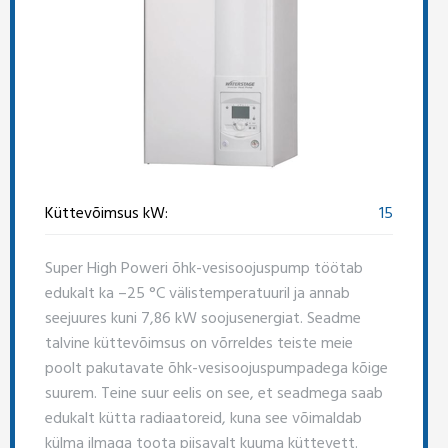
Küttevõimsus kW:
15
Super High Poweri õhk-vesisoojuspump töötab
edukalt ka –25 °C välistemperatuuril ja annab
seejuures kuni 7,86 kW soojusenergiat. Seadme
talvine küttevõimsus on võrreldes teiste meie
poolt pakutavate õhk-vesisoojuspumpadega kõige
suurem. Teine suur eelis on see, et seadmega saab
edukalt kütta radiaatoreid, kuna see võimaldab
külma ilmaga toota piisavalt kuuma küttevett.