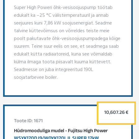
Super High Poweri õhk-vesisoojuspump töötab
edukalt ka –25 °C välistemperatuuril ja annab
seejuures kuni 7,86 kW soojusenergiat. Seadme
talvine küttevõimsus on võrreldes teiste meie
poolt pakutavate õhk-vesisoojuspumpadega kõige
suurem. Teine suur eelis on see, et seadmega saab
edukalt kütta radiaatoreid, kuna see võimaldab
külma ilmaga toota piisavalt kuuma küttevett.
Seadmesse on juba integreeritud 190L
soojatarbevee boiler.
10,607.26 €
Toote ID: 1671
Hüdromooduliga mudel - Fujitsu High Power
WSYK170DJ9/WOYK170LJL SUPER 17kW