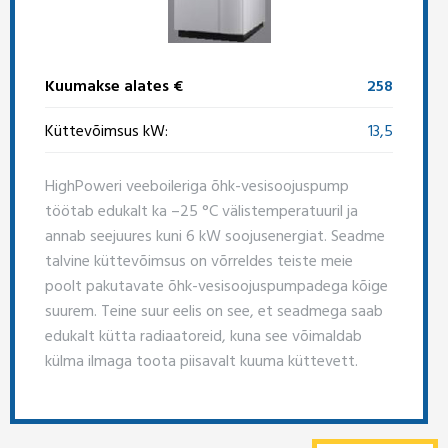
Kuumakse alates €
258
Küttevõimsus kW:
13,5
HighPoweri veeboileriga õhk-vesisoojuspump
töötab edukalt ka –25 °C välistemperatuuril ja
annab seejuures kuni 6 kW soojusenergiat. Seadme
talvine küttevõimsus on võrreldes teiste meie
poolt pakutavate õhk-vesisoojuspumpadega kõige
suurem. Teine suur eelis on see, et seadmega saab
edukalt kütta radiaatoreid, kuna see võimaldab
külma ilmaga toota piisavalt kuuma küttevett.