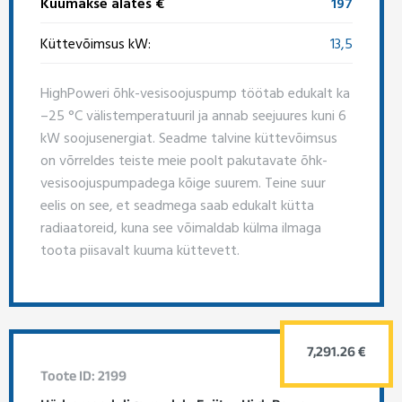
Kuumakse alates €
197
Küttevõimsus kW:
13,5
HighPoweri õhk-vesisoojuspump töötab edukalt ka
–25 °C välistemperatuuril ja annab seejuures kuni 6
kW soojusenergiat. Seadme talvine küttevõimsus
on võrreldes teiste meie poolt pakutavate õhk-
vesisoojuspumpadega kõige suurem. Teine suur
eelis on see, et seadmega saab edukalt kütta
radiaatoreid, kuna see võimaldab külma ilmaga
toota piisavalt kuuma küttevett.
7,291.26 €
Toote ID: 2199