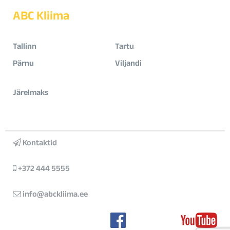
ABC Kliima
Tallinn
Tartu
Pärnu
Viljandi
Järelmaks
Kontaktid
+372 444 5555
info@abckliima.ee