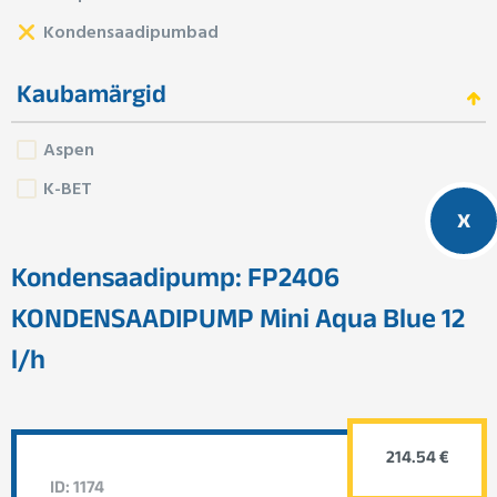
Kondensaadipumbad
Kaubamärgid
Aspen
K-BET
x
Kondensaadipump: FP2406
KONDENSAADIPUMP Mini Aqua Blue 12
l/h
214.54 €
ID: 1174