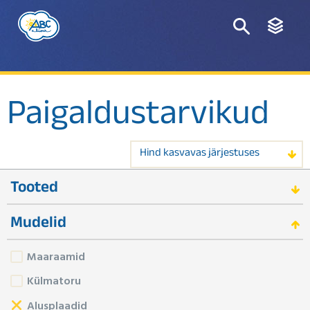
Paigaldustarvikud
Hind kasvavas järjestuses
Tooted
Mudelid
Maaraamid
Külmatoru
Alusplaadid