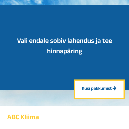
Vali endale sobiv lahendus ja tee
hinnapäring
Küsi pakkumist
ABC Kliima