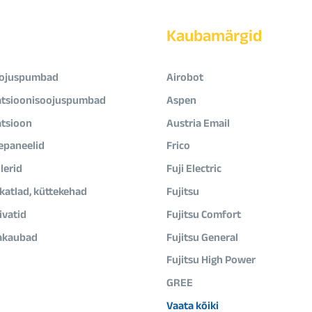
Kaubamärgid
ojuspumbad
Airobot
atsioonisoojuspumbad
Aspen
atsioon
Austria Email
epaneelid
Frico
lerid
Fuji Electric
ikatlad, küttekehad
Fujitsu
vatid
Fujitsu Comfort
akaubad
Fujitsu General
Fujitsu High Power
GREE
Vaata kõiki