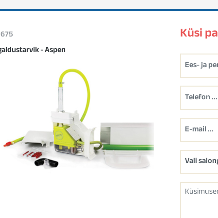
Küsi p
 1675
galdustarvik - Aspen