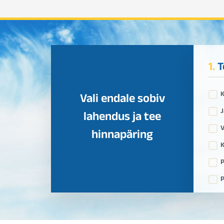
1.
T
Vali endale sobiv
J
lahendus ja tee
V
hinnapäring
K
P
P