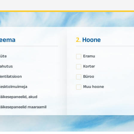
eema
2.
Hoone
Küte
Eramu
ahutus
Korter
entilatsioon
Büroo
esktolmuimeja
Muu hoone
äikesepaneelid, akud
äikesepaneelid maaraamil