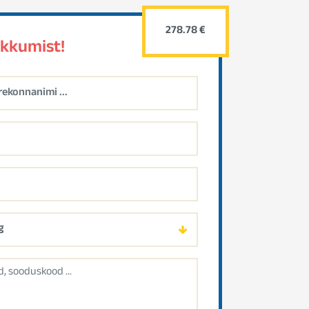
278.78 €
akkumist!