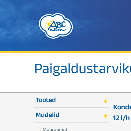
Paigaldustarvi
Tooted
Konde
Mudelid
12 l/h
Maaraamid