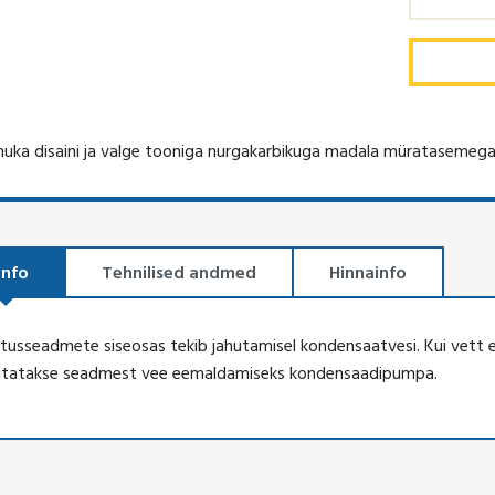
uka disaini ja valge tooniga nurgakarbikuga madala müratasemeg
info
Tehnilised andmed
Hinnainfo
tusseadmete siseosas tekib jahutamisel kondensaatvesi. Kui vett ei 
utatakse seadmest vee eemaldamiseks kondensaadipumpa.