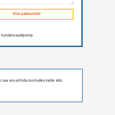
a kondensaadipump.
saa ära juhtida loomuliku kalde abil,