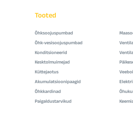
Tooted
Õhksoojuspumbad
Maaso
Õhk-vesisoojuspumbad
Ventil
Konditsioneerid
Ventil
Kesktolmuimejad
Päikes
Küttejaotus
Veeboi
Akumulatsioonipaagid
Elektr
Õhkkardinad
Õhukui
Paigaldustarvikud
Keemi