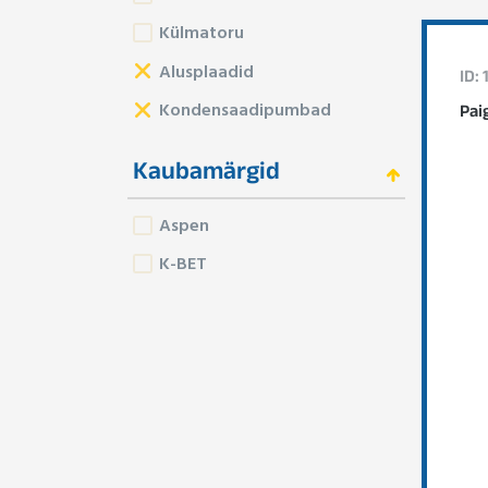
Külmatoru
Alusplaadid
ID:
Kondensaadipumbad
Pai
Kaubamärgid
Aspen
K-BET