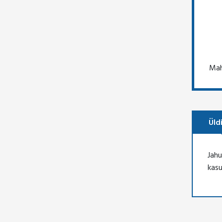
Mah
Üld
Jahu
kas