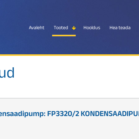
Avaleht
Tooted
Hooldus
Hea teada
kud
nsaadipump: FP3320/2 KONDENSAADIPUMP 