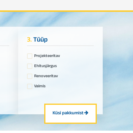
3.
Tüüp
Projekteeritav
Ehitusjärgus
Renoveeritav
Valmis
Küsi pakkumist