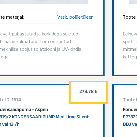
te materjal:
Vask, polüetüleen
Toote 
nevalt puhastatud ja korkidega suletud
Eelnev
tsiaalne külmatoru. Toru on kaetud
spetsi
ekihilise soojusisolatsiooni ja UV-kindla
mitmeki
tega.
katteg
278.78 €
te ID: 1674
Toote 
densaadipump - Aspen
Konde
319/2 KONDENSAADIPUMP Mini Lime Silent
FP332
 val 12l/h
BBJ va