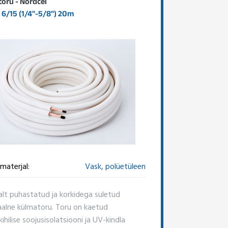
oru - Nordcel
6/15 (1/4"-5/8") 20m
materjal:
Vask, polüetüleen
alt puhastatud ja korkidega suletud
aalne külmatoru. Toru on kaetud
hilise soojusisolatsiooni ja UV-kindla