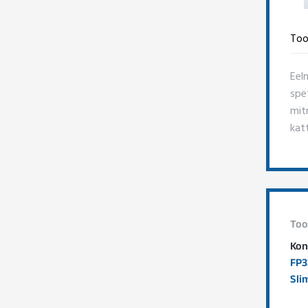
Too
Eel
spe
mitm
kat
Too
Kon
FP3
Slim