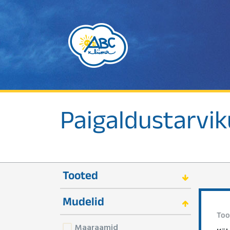
Paigaldustarvi
Tooted
Mudelid
Too
Maaraamid