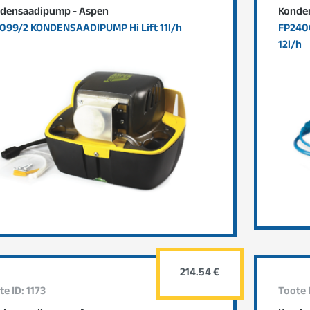
densaadipump - Aspen
Konde
099/2 KONDENSAADIPUMP Hi Lift 11l/h
FP240
12l/h
214.54 €
te ID: 1173
Toote 