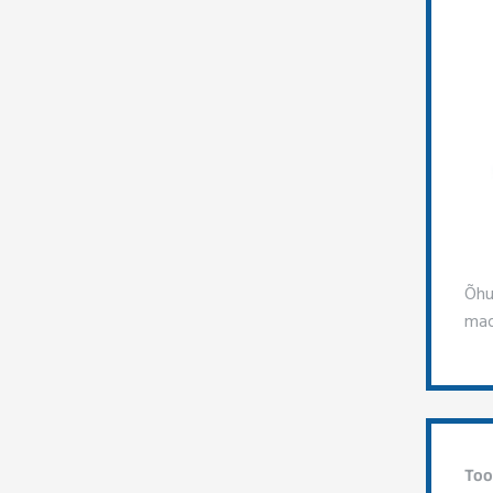
Õhu
mad
Too