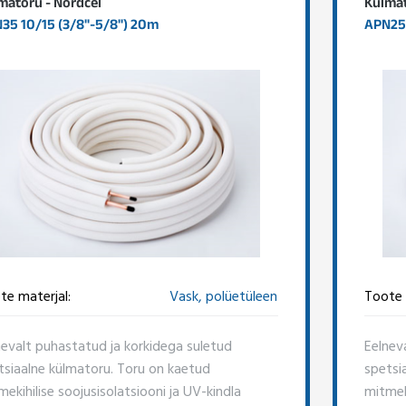
matoru - Nordcel
Külmat
35 10/15 (3/8"-5/8") 20m
APN25 
te materjal:
Vask, polüetüleen
Toote 
nevalt puhastatud ja korkidega suletud
Eelnev
tsiaalne külmatoru. Toru on kaetud
spetsi
ekihilise soojusisolatsiooni ja UV-kindla
mitmeki