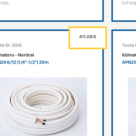
tega.
katteg
411.08 €
te ID: 1208
Toote 
matoru - Nordcel
Külmat
24 6/12 (1/4"-1/2") 20m
APN23 