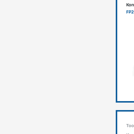
Kon
FP2
Too