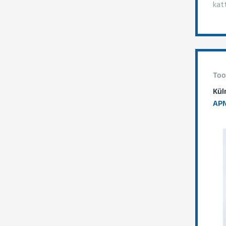
kat
Too
Kül
APN