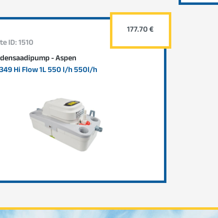
177.70 €
te ID: 1510
densaadipump - Aspen
349 Hi Flow 1L 550 l/h 550l/h