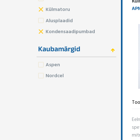
Kül
APN
Külmatoru
Alusplaadid
Kondensaadipumbad
Kaubamärgid
Aspen
Nordcel
Too
Eel
spe
mitm