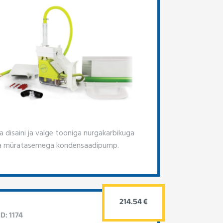
 disaini ja valge tooniga nurgakarbikuga
a müratasemega kondensaadipump.
214.54 €
D: 1174