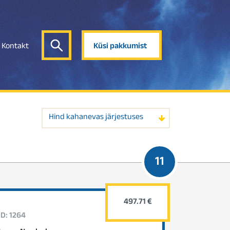
Kontakt
Küsi pakkumist
Hind kahanevas järjestuses
11
497.71 €
ID: 1264