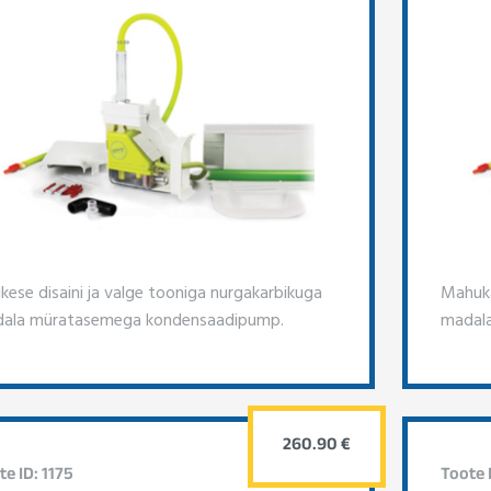
kese disaini ja valge tooniga nurgakarbikuga
Mahuka
ala müratasemega kondensaadipump.
madal
260.90 €
te ID: 1175
Toote I