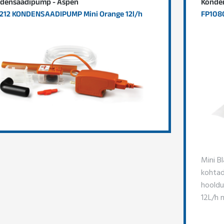
densaadipump - Aspen
Konde
212 KONDENSAADIPUMP Mini Orange 12l/h
FP1080
Mini B
kohtad
hooldus
12L/h 