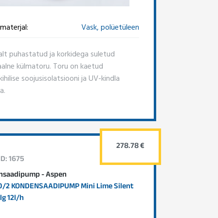
materjal:
Vask, polüetüleen
alt puhastatud ja korkidega suletud
aalne külmatoru. Toru on kaetud
hilise soojusisolatsiooni ja UV-kindla
a.
278.78 €
ID: 1675
nsaadipump - Aspen
0/2 KONDENSAADIPUMP Mini Lime Silent
lg 12l/h