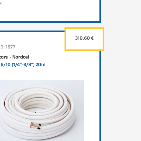
a.
310.60 €
ID: 1877
oru - Nordcel
6/10 (1/4"-3/8") 20m