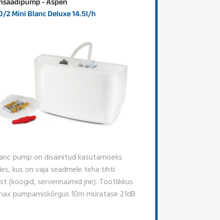
nsaadipump - Aspen
/2 Mini Blanc Deluxe 14.5l/h
lanc pump on disainitud kasutamiseks
es, kus on vaja seadmele teha tihti
t (köögid, serveriruumid jne). Tootlikkus
max pumpamiskõrgus 10m müratase 21dB