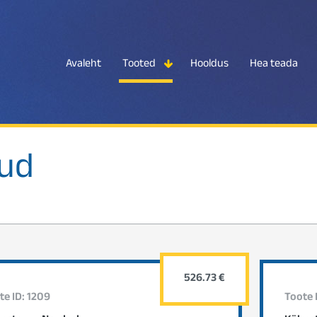
Avaleht
Tooted
Hooldus
Hea teada
kud
526.73 €
te ID: 1209
Toote 