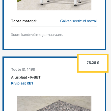
Toote materjal:
Galvaniseeritud metall
Suure kandevõimega maaraam.
78.26 €
Toote ID: 1499
Alusplaat - K-BET
Kiviplaat KB1