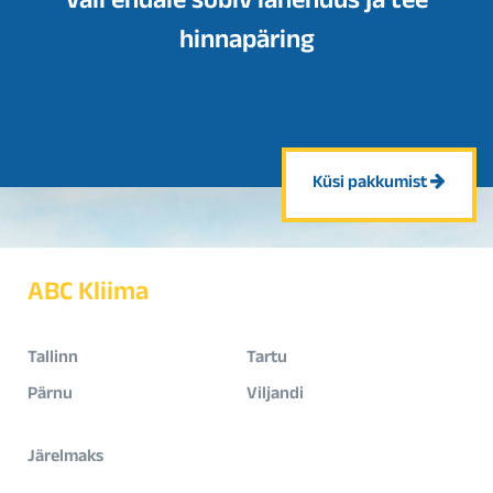
Vali endale sobiv lahendus ja tee
hinnapäring
Küsi pakkumist
ABC Kliima
Tallinn
Tartu
Pärnu
Viljandi
Järelmaks