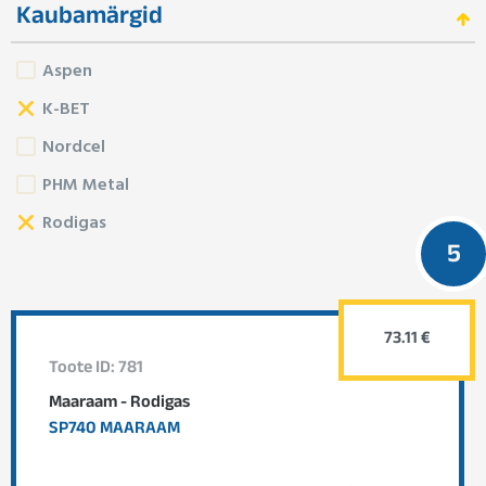
Kaubamärgid
Aspen
K-BET
Nordcel
PHM Metal
Rodigas
5
73.11 €
Toote ID: 781
Maaraam - Rodigas
SP740 MAARAAM