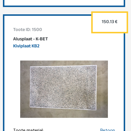
150.13 €
Toote ID: 1500
Alusplaat - K-BET
Kiviplaat KB2
Toote materjal:
Betoon