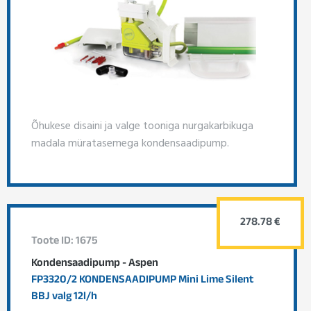
Õhukese disaini ja valge tooniga nurgakarbikuga
madala müratasemega kondensaadipump.
278.78 €
Toote ID: 1675
Kondensaadipump - Aspen
FP3320/2 KONDENSAADIPUMP Mini Lime Silent
BBJ valg 12l/h