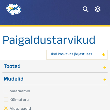
Paigaldustarvikud
Hind kasvavas järjestuses
Tooted
Mudelid
Maaraamid
Külmatoru
Alusplaadid