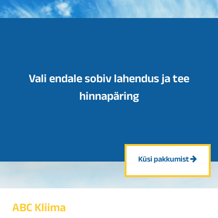
Vali endale sobiv lahendus ja tee
hinnapäring
Küsi pakkumist
ABC Kliima