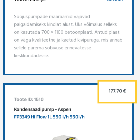
Soojuspumpade maaraamid vajavad
paigaldamiseks kindlat alust. Üks võimalus selleks
on kasutada 700 × 1100 betoonplaati. Antud plaat
on väga kvaliteetne ja kaetud kivipuruga, mis annab
sellele parema sobivuse erinevatesse
keskkondadesse.
177.70 €
Toote ID: 1510
Kondensaadipump - Aspen
FP3349 Hi Flow 1L 550 l/h 550l/h