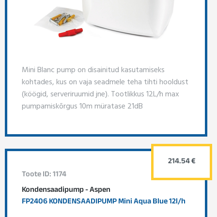
Mini Blanc pump on disainitud kasutamiseks
kohtades, kus on vaja seadmele teha tihti hooldust
(köögid, serveriruumid jne). Tootlikkus 12L/h max
pumpamiskõrgus 10m müratase 21dB
214.54 €
Toote ID: 1174
Kondensaadipump - Aspen
FP2406 KONDENSAADIPUMP Mini Aqua Blue 12l/h