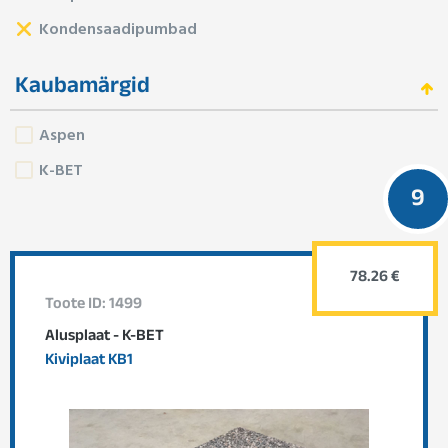
Kondensaadipumbad
Kaubamärgid
Aspen
K-BET
9
78.26 €
Toote ID: 1499
Alusplaat - K-BET
Kiviplaat KB1