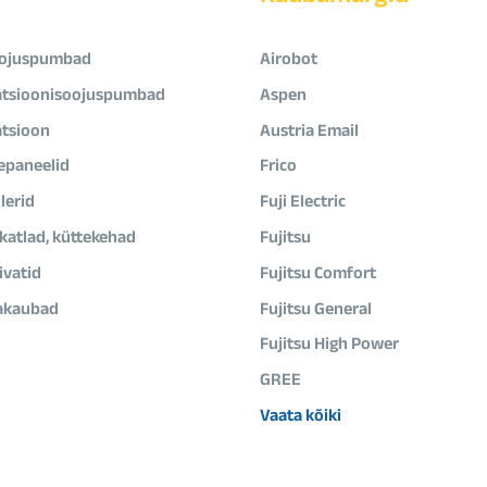
ojuspumbad
Airobot
atsioonisoojuspumbad
Aspen
atsioon
Austria Email
epaneelid
Frico
lerid
Fuji Electric
ikatlad, küttekehad
Fujitsu
vatid
Fujitsu Comfort
akaubad
Fujitsu General
Fujitsu High Power
GREE
Vaata kõiki