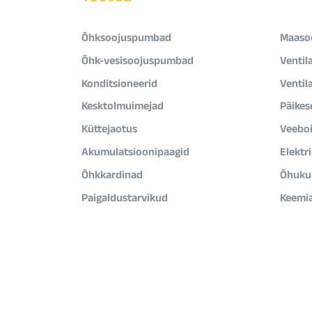
Õhksoojuspumbad
Maaso
Õhk-vesisoojuspumbad
Ventil
Konditsioneerid
Ventil
Kesktolmuimejad
Päikes
Küttejaotus
Veeboi
Akumulatsioonipaagid
Elektr
Õhkkardinad
Õhukui
Paigaldustarvikud
Keemi