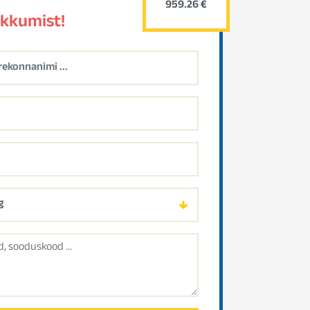
959.26 €
akkumist!