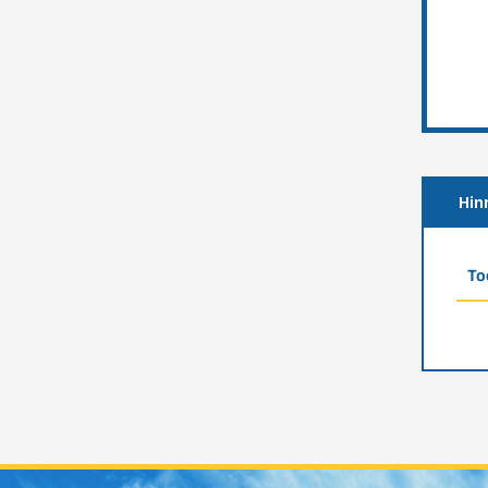
Hin
To