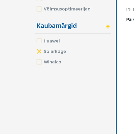
Võimsusoptimeerijad
ID: 
Päi
Kaubamärgid
Huawei
SolarEdge
Winaico