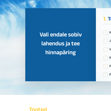
1.
T
Vali endale sobiv
J
lahendus ja tee
V
hinnapäring
K
P
P
Tooted