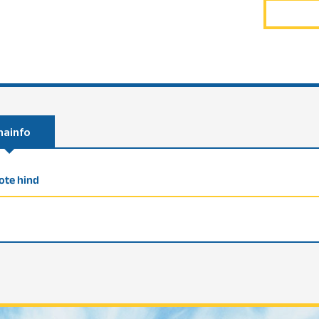
nainfo
ote hind