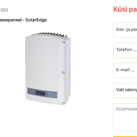
Küsi p
1393
kesepaneel - SolarEdge