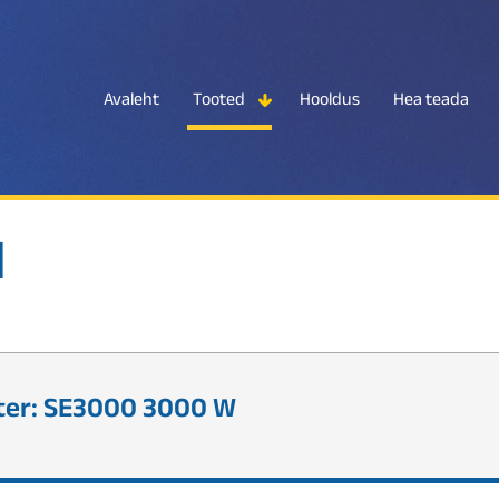
Avaleht
Tooted
Hooldus
Hea teada
d
ter: SE3000 3000 W