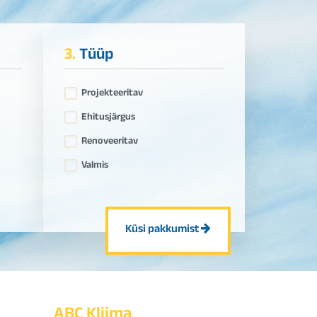
3.
Tüüp
Projekteeritav
Ehitusjärgus
Renoveeritav
Valmis
Küsi pakkumist
ABC Kliima