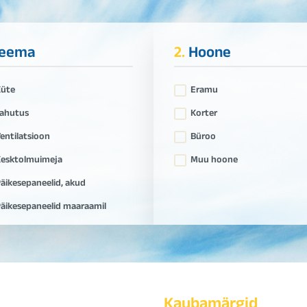
eema
2.
Hoone
Küte
Eramu
ahutus
Korter
entilatsioon
Büroo
esktolmuimeja
Muu hoone
äikesepaneelid, akud
äikesepaneelid maaraamil
Kaubamärgid