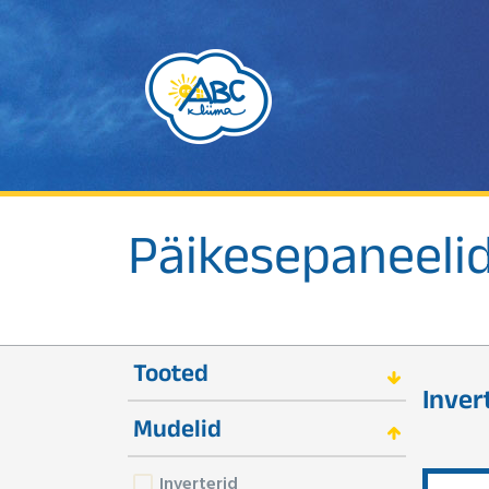
Päikesepaneeli
Tooted
Inver
Mudelid
Inverterid