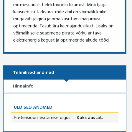
mitmesuunalist elektrivoolu liikumist. Mõõtjaga
kaasneb ka tarkvara, mille abil on võimalik kõike
mugavalt jälgida ja oma kasutamisharjumusi
optimeerida. Tasub ära ka majanduslikult. Lisaks on
võimalik selle seadmega piirata võrku antava
elektrienergia kogust ja optimeerida akude tööd.
Tehnilised andmed
Hinnainfo
ÜLDISED ANDMED
Pretensiooni esitamise õigus
Kaks aastat.