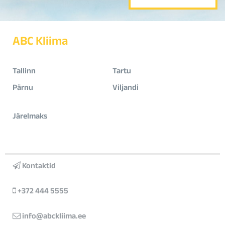
ABC Kliima
Tallinn
Tartu
Pärnu
Viljandi
Järelmaks
Kontaktid
+372 444 5555
info@abckliima.ee