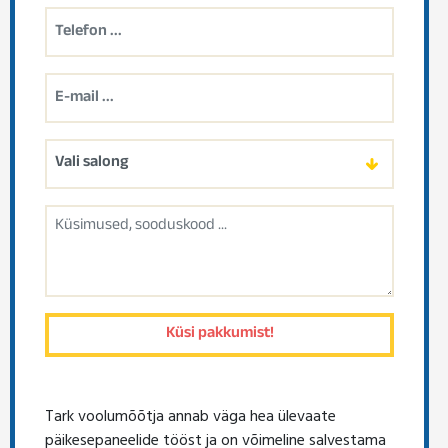
Tark voolumõõtja annab väga hea ülevaate
päikesepaneelide tööst ja on võimeline salvestama