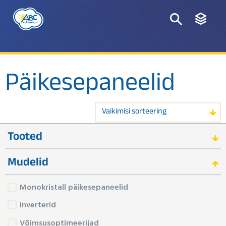
Päikesepaneelid
Vaikimisi sorteering
Tooted
Mudelid
Monokristall päikesepaneelid
Inverterid
Võimsusoptimeerijad