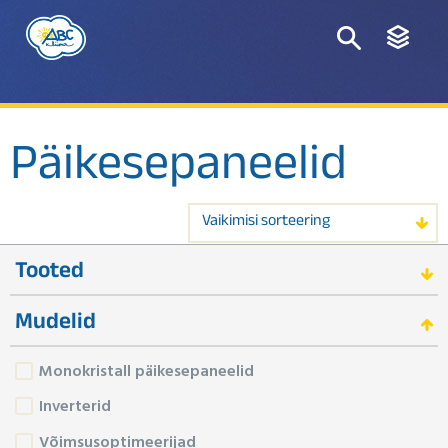
Päikesepaneelid
Vaikimisi sorteering
Tooted
Mudelid
Monokristall päikesepaneelid
Inverterid
Võimsusoptimeerijad