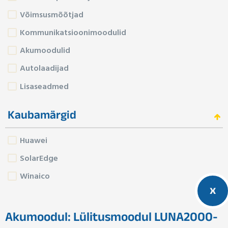
Võimsusmõõtjad
Kommunikatsioonimoodulid
Akumoodulid
Autolaadijad
Lisaseadmed
Kaubamärgid
Huawei
SolarEdge
Winaico
x
Akumoodul: Lülitusmoodul LUNA2000-