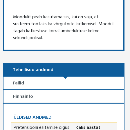
Moodulit peab kasutama siis, kui on vaja, et
süsteem töötaks ka võrgutoite katkemisel. Moodul
tagab katkestuse korral ümberlülituse kolme
sekundi jooksul.
Tehnilised andmed
Failid
Hinnainfo
ÜLDISED ANDMED
Pretensiooni esitamise õigus
Kaks aastat.